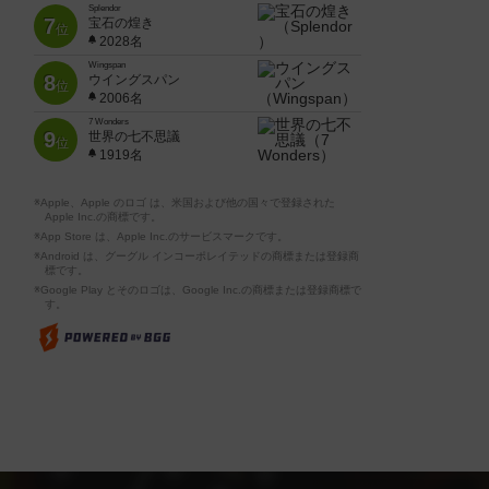
Splendor
7
宝石の煌き
位
2028名
Wingspan
8
ウイングスパン
位
2006名
7 Wonders
9
世界の七不思議
位
1919名
※Apple、Apple のロゴ は、米国および他の国々で登録された
Apple Inc.の商標です。
※App Store は、Apple Inc.のサービスマークです。
※Android は、グーグル インコーポレイテッドの商標または登録商
標です。
※Google Play とそのロゴは、Google Inc.の商標または登録商標で
す。