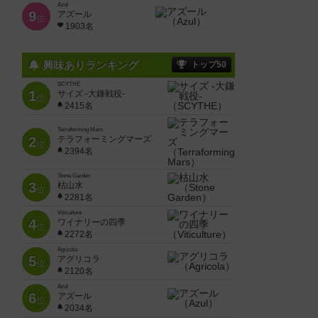
Azul
9
アズール
位
1903名
興味ありランキング
トップ50
SCYTHE
1
サイズ -大鎌戦役-
位
2415名
Terraforming Mars
2
テラフォーミングマーズ
位
2394名
Stone Garden
3
枯山水
位
2281名
Viticulture
4
ワイナリーの四季
位
2272名
Agricola
5
アグリコラ
位
2120名
Azul
6
アズール
位
2034名