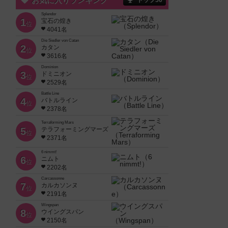
お気に入りランキング
トップ50
Splendor
1
宝石の煌き
位
4041名
Die Siedler von Catan
2
カタン
位
3616名
Dominion
3
ドミニオン
位
2529名
Battle Line
4
バトルライン
位
2378名
Terraforming Mars
5
テラフォーミングマーズ
位
2371名
6 nimmt!
6
ニムト
位
2202名
Carcassonne
7
カルカソンヌ
位
2191名
Wingspan
8
ウイングスパン
位
2150名