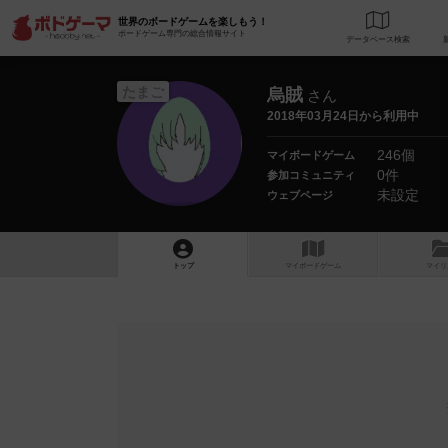
世界のボードゲームを楽しもう！
ボードゲーム専門の総合情報サイト
データベース
検
たまご
烏賊
さん
2018年03月24日から利用中
246個
マイボードゲーム
0件
参加コミュニティ
未設定
ウェブページ
トップ
マイボードゲーム
マイリ