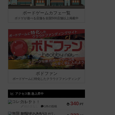
ボードゲームカフェ一覧
ボドゲが遊べる店舗を全国500店舗以上掲載中
ボドファン
ボードゲームに特化したクラウドファンディング
アクセス数 急上昇中
コレクト！
340
PT
紹介文なし
1件の投稿
無限まちがいさがし