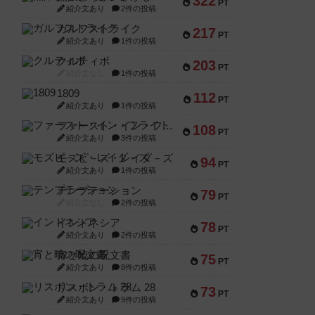
322
PT
紹介文あり
2件の投稿
ガルフストライク
217
PT
紹介文あり
1件の投稿
クルティボ
203
PT
紹介文なし
1件の投稿
1809
112
PT
紹介文あり
1件の投稿
ファースト・イン・フライト
108
PT
紹介文あり
3件の投稿
モズビ－ズ・レイダ－ズ
94
PT
紹介文あり
1件の投稿
テンプテーション
79
PT
紹介文なし
2件の投稿
インドネシア
78
PT
紹介文あり
2件の投稿
宵と暁の呪文書
75
PT
紹介文あり
8件の投稿
リスボン・トラム 28
73
PT
紹介文あり
9件の投稿