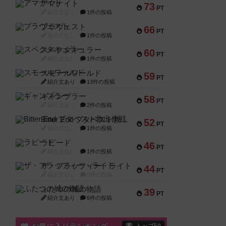
アマナイト
73
PT
紹介文なし
1件の投稿
ブラヴェスト
66
PT
紹介文なし
1件の投稿
スペクタキュラー
60
PT
紹介文なし
1件の投稿
スモールワールド
59
PT
紹介文あり
13件の投稿
ギャンブラー
58
PT
紹介文なし
2件の投稿
Bitter End ブタペスト救出作戦
52
PT
紹介文なし
1件の投稿
ラピード
46
PT
紹介文なし
1件の投稿
ザ・フラッフィー・ライト
44
PT
紹介文なし
0件の投稿
ふたつの城の物語
39
PT
紹介文あり
6件の投稿