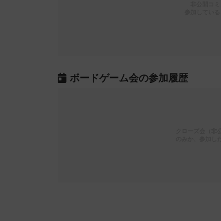
非公開コミ
参加している
ボードゲーム会の参加履歴
クローズ会（非
のみか、参加し