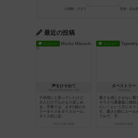
最近の投稿
レビュー
レビュー
声をひそめて
タペストリー
Mucks Mäuschen Still
Tapestry
子供用にと思っていたけど、
重さを感じさせない重
大人だけでもかなり楽しめ
そろそろ重量級に挑戦
る。手番では、まず2個のカ
たい！という方にオス
ラーダイスをダイスロール。
す。重さの割にルール
ダイス目に従...
プルで、手...
3年以上前
の投稿
約4年前
の投稿