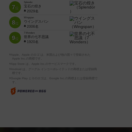
Splendor
7
宝石の煌き
位
2029名
Wingspan
8
ウイングスパン
位
2006名
7 Wonders
9
世界の七不思議
位
1920名
※Apple、Apple のロゴ は、米国および他の国々で登録された
Apple Inc.の商標です。
※App Store は、Apple Inc.のサービスマークです。
※Android は、グーグル インコーポレイテッドの商標または登録商
標です。
※Google Play とそのロゴは、Google Inc.の商標または登録商標で
す。