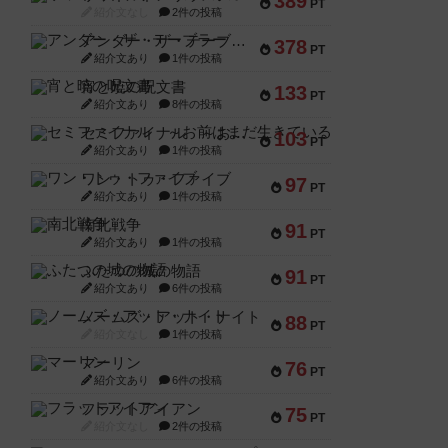
389
PT
紹介文なし
2件の投稿
アンダー・ザ・テーブラー
378
PT
紹介文あり
1件の投稿
宵と暁の呪文書
133
PT
紹介文あり
8件の投稿
セミファイナル ～お前はまだ生きている～
103
PT
紹介文あり
1件の投稿
ワン・トゥ・ファイブ
97
PT
紹介文あり
1件の投稿
南北戦争
91
PT
紹介文あり
1件の投稿
ふたつの城の物語
91
PT
紹介文あり
6件の投稿
ノームズ・アット・ナイト
88
PT
紹介文なし
1件の投稿
マーリン
76
PT
紹介文あり
6件の投稿
フラットアイアン
75
PT
紹介文なし
2件の投稿