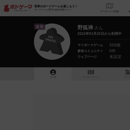
世界のボードゲームを楽しもう！
ボードゲーム専門の総合情報サイト
データベース
検
皇帝
野狐禅
さん
2022年03月25日から利用中
559個
マイボードゲーム
0件
参加コミュニティ
未設定
ウェブページ
トップ
マイボードゲーム
マイリ