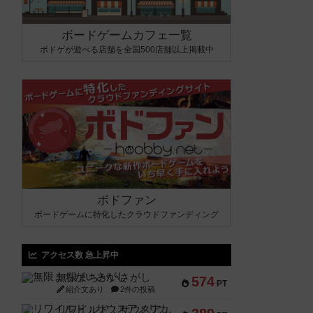
ボードゲームカフェ一覧
ボドゲが遊べる店舗を全国500店舗以上掲載中
ボドファン
ボードゲームに特化したクラウドファンディング
アクセス数 急上昇中
無限まちがいさがし
574
PT
紹介文あり
2件の投稿
リワイルド：サウスアメリカ