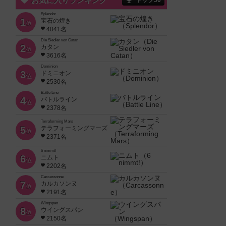
お気に入りランキング
トップ50
Splendor
1
宝石の煌き
位
4041名
Die Siedler von Catan
2
カタン
位
3616名
Dominion
3
ドミニオン
位
2530名
Battle Line
4
バトルライン
位
2378名
Terraforming Mars
5
テラフォーミングマーズ
位
2371名
6 nimmt!
6
ニムト
位
2202名
Carcassonne
7
カルカソンヌ
位
2191名
Wingspan
8
ウイングスパン
位
2150名