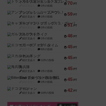
トランスオリエント・エクスプレス
70
PT
紹介文なし
1件の投稿
アンブッシュ！：ムーブアウト！
59
PT
紹介文あり
1件の投稿
キャプテン・フリップ：イスラ・ボンバ
51
PT
紹介文なし
2件の投稿
ガルフストライク
46
PT
紹介文あり
1件の投稿
エコーズ・オブ・タイム
45
PT
紹介文なし
8件の投稿
スカルキング
45
PT
紹介文あり
12件の投稿
海兵隊
45
PT
紹介文あり
1件の投稿
Bitter End ブタペスト救出作戦
45
PT
紹介文なし
1件の投稿
ドコジャン
42
PT
紹介文あり
10件の投稿