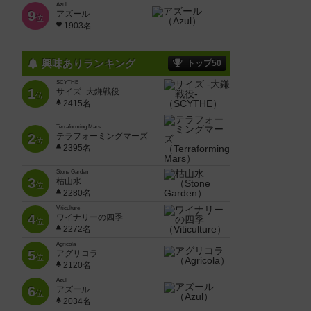
Azul
9
アズール
位
1903名
興味ありランキング
トップ50
SCYTHE
1
サイズ -大鎌戦役-
位
2415名
Terraforming Mars
2
テラフォーミングマーズ
位
2395名
Stone Garden
3
枯山水
位
2280名
Viticulture
4
ワイナリーの四季
位
2272名
Agricola
5
アグリコラ
位
2120名
Azul
6
アズール
位
2034名