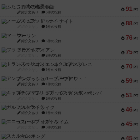
ふたつの城の物語
91
PT
紹介文あり
6件の投稿
ノームズ・アット・ナイト
88
PT
紹介文なし
1件の投稿
マーリン
76
PT
紹介文あり
6件の投稿
フラットアイアン
75
PT
紹介文なし
2件の投稿
トランスオリエント・エクスプレス
70
PT
紹介文なし
1件の投稿
アンブッシュ！：ムーブアウト！
59
PT
紹介文あり
1件の投稿
キャプテン・フリップ：イスラ・ボンバ
51
PT
紹介文なし
2件の投稿
ガルフストライク
46
PT
紹介文あり
1件の投稿
エコーズ・オブ・タイム
45
PT
紹介文なし
8件の投稿
スカルキング
45
PT