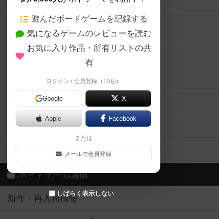
ボードゲームの新着レビュー
遊んだボードゲームを記録する
ボードゲーム会情報
気になるゲームのレビューを読む
お気に入り作品・所有リストの共
メカニクス特集
有
掲示板・トピックス
ログイン / 会員登録（10秒）
Google
X
ボドとも・会員一覧
Apple
Facebook
ボードゲーム業界コラム
または
ボドゲーマご利用案内
メールで会員登録
ボードゲーム通販
しばらく表示しない
新作・再入荷情報