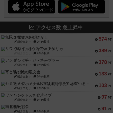
アクセス数 急上昇中
無限まちがいさがし
574
PT
紹介文あり
2件の投稿
リワイルド：サウスアメリカ
389
PT
紹介文なし
2件の投稿
アンダー・ザ・テーブラー
378
PT
紹介文あり
1件の投稿
宵と暁の呪文書
133
PT
紹介文あり
8件の投稿
セミファイナル ～お前はまだ生きている～
103
PT
紹介文あり
1件の投稿
ワン・トゥ・ファイブ
97
PT
紹介文あり
1件の投稿
南北戦争
91
PT
紹介文あり
1件の投稿