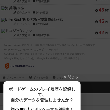
紹介文あり
12件の投稿
海兵隊
45
PT
紹介文あり
1件の投稿
Bitter End ブタペスト救出作戦
45
PT
紹介文なし
1件の投稿
ドコジャン
42
PT
紹介文あり
10件の投稿
※Apple、Apple のロゴ は、米国および他の国々で登録されたApple Inc.の商標です。
※App Store は、Apple Inc.のサービスマークです。
※Android は、グーグル インコーポレイテッドの商標または登録商標です。
※Google Play とそのロゴは、Google Inc.の商標または登録商標です。
閉じる
ボドゲーマTOP
ボドとも一覧
いっしー
ボドゲーマTOP
ボードゲームのプレイ履歴を記録し
て、
ボードゲームを検索する
自分のデータを管理しませんか？
約75,000人
がボドゲーマを利用中！