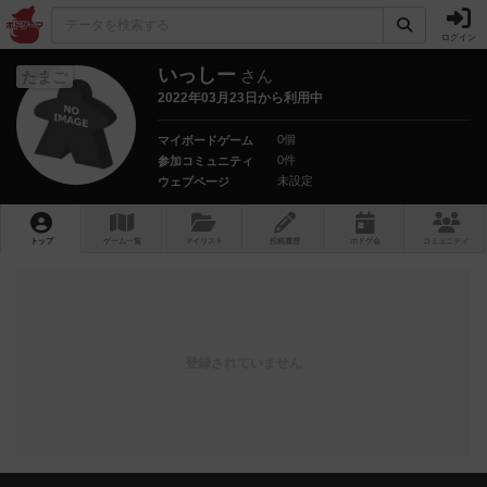
ログイン
いっしー
さん
たまご
2022年03月23日から利用中
0個
マイボードゲーム
0件
参加コミュニティ
未設定
ウェブページ
トップ
ゲーム一覧
マイリスト
投稿履歴
ボ
ドゲ
会
コミュニティ
登録されていません