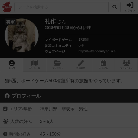
ログイン
礼作
さん
将軍
2018年01月18日から利用中
1720個
マイボードゲーム
6件
参加コミュニティ
http://twitter.com/yan_ike
ウェブページ
トップ
ゲーム一覧
マイリスト
投稿履歴
ボ
ドゲ
会
コミュニティ
猫5匹、ボードゲーム500種類所有の旅館をやっています。
プロフィール
エリア/年齡
神奈川県 非表示 男性
人数の好み
3～5人
時間の好み
45～150分