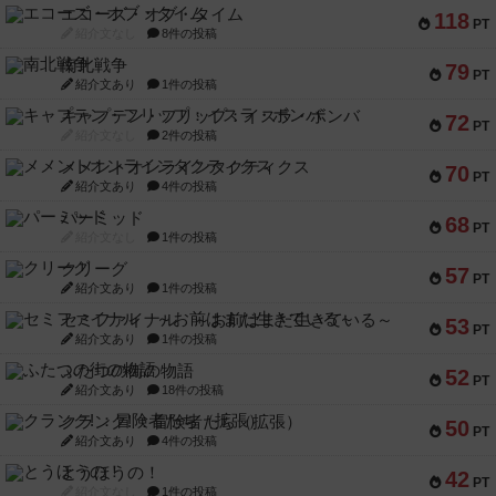
エコーズ・オブ・タイム
118
PT
紹介文なし
8件の投稿
南北戦争
79
PT
紹介文あり
1件の投稿
キャプテン・フリップ：イスラ・ボンバ
72
PT
紹介文なし
2件の投稿
メメントオンラインタクティクス
70
PT
紹介文あり
4件の投稿
パーミッド
68
PT
紹介文なし
1件の投稿
クリーグ
57
PT
紹介文あり
1件の投稿
セミファイナル ～お前はまだ生きている～
53
PT
紹介文あり
1件の投稿
ふたつの街の物語
52
PT
紹介文あり
18件の投稿
クランク! ：冒険者たち（拡張）
50
PT
紹介文あり
4件の投稿
とうほうの！
42
PT
紹介文なし
1件の投稿