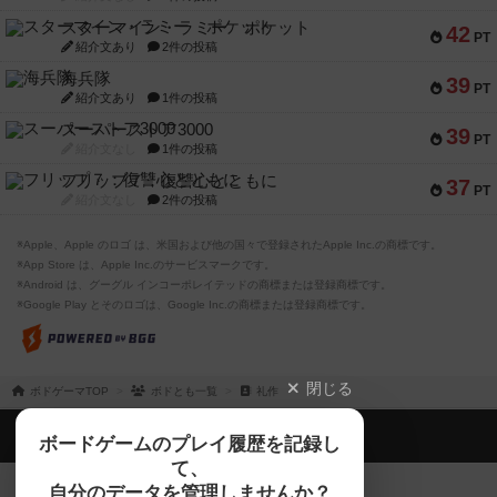
スターマイン・ラミー ポケット
42
PT
紹介文あり
2件の投稿
海兵隊
39
PT
紹介文あり
1件の投稿
スーパーストア3000
39
PT
紹介文なし
1件の投稿
フリップ７：復讐心とともに
37
PT
紹介文なし
2件の投稿
※Apple、Apple のロゴ は、米国および他の国々で登録されたApple Inc.の商標です。
※App Store は、Apple Inc.のサービスマークです。
※Android は、グーグル インコーポレイテッドの商標または登録商標です。
※Google Play とそのロゴは、Google Inc.の商標または登録商標です。
閉じる
ボドゲーマTOP
ボドとも一覧
礼作
ボドゲーマTOP
ボードゲームのプレイ履歴を記録し
て、
ボードゲームを検索する
自分のデータを管理しませんか？