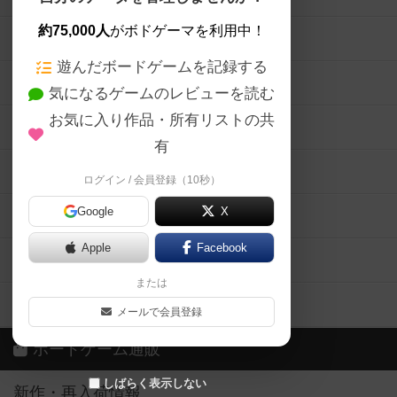
約75,000人
がボドゲーマを利用中！
ボードゲームの新着レビュー
遊んだボードゲームを記録する
ボードゲーム会情報
気になるゲームのレビューを読む
お気に入り作品・所有リストの共
メカニクス特集
有
掲示板・トピックス
ログイン / 会員登録（10秒）
Google
X
ボドとも・会員一覧
Apple
Facebook
ボードゲーム業界コラム
または
ボドゲーマご利用案内
メールで会員登録
ボードゲーム通販
しばらく表示しない
新作・再入荷情報