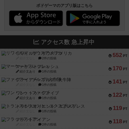
ボドゲーマのアプリ版はこちら
アクセス数 急上昇中
リワイルド：サウスアメリカ
552
PT
紹介文なし
2件の投稿
マーケットフレッシュ
170
PT
紹介文あり
1件の投稿
ファイアー・ブルズ / 火牛陣
141
PT
紹介文なし
1件の投稿
ワン・トゥ・ファイブ
122
PT
紹介文あり
1件の投稿
トランスオリエント・エクスプレス
119
PT
紹介文なし
1件の投稿
フラットアイアン
118
PT
紹介文なし
2件の投稿