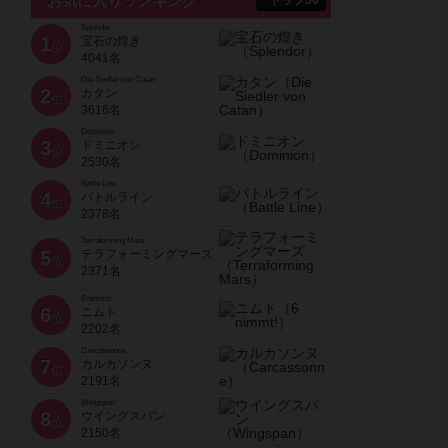
お気に入りランキング
トップ50
Splendor
1
宝石の煌き
位
4041名
Die Siedler von Catan
2
カタン
位
3616名
Dominion
3
ドミニオン
位
2530名
Battle Line
4
バトルライン
位
2378名
Terraforming Mars
5
テラフォーミングマーズ
位
2371名
6 nimmt!
6
ニムト
位
2202名
Carcassonne
7
カルカソンヌ
位
2191名
Wingspan
8
ウイングスパン
位
2150名