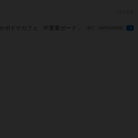
一覧を見る
2025年12月29日[月] ぽかぽかボドゲカフェ 中重量ボードゲーム会 🕊️【ウイングスパン会】🕊️初心者・おひとり様歓迎
終了
2025年12月29日
4