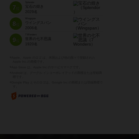
Splendor
7
宝石の煌き
位
2029名
Wingspan
8
ウイングスパン
位
2006名
7 Wonders
9
世界の七不思議
位
1920名
※Apple、Apple のロゴ は、米国および他の国々で登録された
Apple Inc.の商標です。
※App Store は、Apple Inc.のサービスマークです。
※Android は、グーグル インコーポレイテッドの商標または登録商
標です。
※Google Play とそのロゴは、Google Inc.の商標または登録商標で
す。