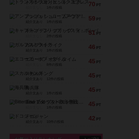
トランスオリエント・エクスプレス
70
PT
紹介文なし
1件の投稿
アンブッシュ！：ムーブアウト！
59
PT
紹介文あり
1件の投稿
キャプテン・フリップ：イスラ・ボンバ
51
PT
紹介文なし
2件の投稿
ガルフストライク
46
PT
紹介文あり
1件の投稿
エコーズ・オブ・タイム
45
PT
紹介文なし
8件の投稿
スカルキング
45
PT
紹介文あり
12件の投稿
海兵隊
45
PT
紹介文あり
1件の投稿
Bitter End ブタペスト救出作戦
45
PT
紹介文なし
1件の投稿
ドコジャン
42
PT
紹介文あり
10件の投稿