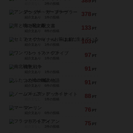
389
PT
紹介文なし
2件の投稿
アンダー・ザ・テーブラー
378
PT
紹介文あり
1件の投稿
宵と暁の呪文書
133
PT
紹介文あり
8件の投稿
セミファイナル ～お前はまだ生きている～
103
PT
紹介文あり
1件の投稿
ワン・トゥ・ファイブ
97
PT
紹介文あり
1件の投稿
南北戦争
91
PT
紹介文あり
1件の投稿
ふたつの城の物語
91
PT
紹介文あり
6件の投稿
ノームズ・アット・ナイト
88
PT
紹介文なし
1件の投稿
マーリン
76
PT
紹介文あり
6件の投稿
フラットアイアン
75
PT
紹介文なし
2件の投稿