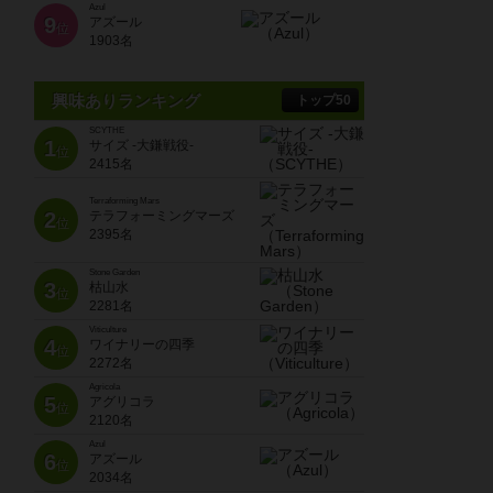
Azul
9
アズール
位
1903名
興味ありランキング
トップ50
SCYTHE
1
サイズ -大鎌戦役-
位
2415名
Terraforming Mars
2
テラフォーミングマーズ
位
2395名
Stone Garden
3
枯山水
位
2281名
Viticulture
4
ワイナリーの四季
位
2272名
Agricola
5
アグリコラ
位
2120名
Azul
6
アズール
位
2034名