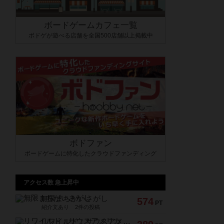
ボードゲームカフェ一覧
ボドゲが遊べる店舗を全国500店舗以上掲載中
ボドファン
ボードゲームに特化したクラウドファンディング
アクセス数 急上昇中
無限まちがいさがし
574
PT
紹介文あり
2件の投稿
リワイルド：サウスアメリカ