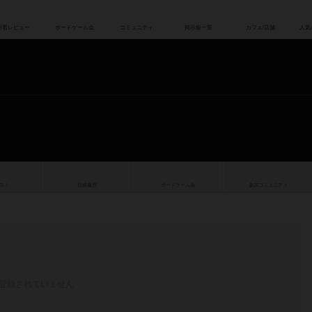
索
新着レビュー
ボードゲーム会
コミュニティ
掲示板一覧
スト
投稿履歴
ボ
ー
ドゲ
ーム
会
参加
コミュニティ
登録されていません