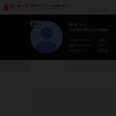
世界のボードゲームを楽しもう！
ボードゲーム専門の総合情報サイト
データベース
検
新入り
M K
さん
2022年01月06日から利用中
18個
マイボードゲーム
1件
参加コミュニティ
未設定
ウェブページ
トップ
マイボードゲーム
マイリ