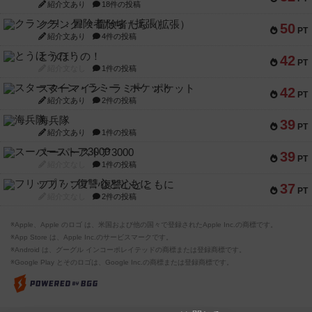
紹介文あり
18件の投稿
クランク! ：冒険者たち（拡張）
50
PT
紹介文あり
4件の投稿
とうほうの！
42
PT
紹介文なし
1件の投稿
スターマイン・ラミー ポケット
42
PT
紹介文あり
2件の投稿
海兵隊
39
PT
紹介文あり
1件の投稿
スーパーストア3000
39
PT
紹介文なし
1件の投稿
フリップ７：復讐心とともに
37
PT
紹介文なし
2件の投稿
※Apple、Apple のロゴ は、米国および他の国々で登録されたApple Inc.の商標です。
※App Store は、Apple Inc.のサービスマークです。
※Android は、グーグル インコーポレイテッドの商標または登録商標です。
※Google Play とそのロゴは、Google Inc.の商標または登録商標です。