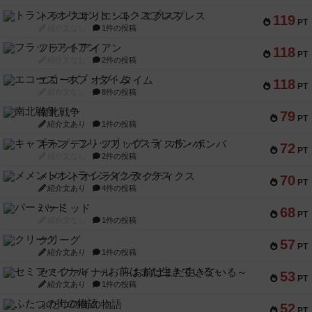
トランスオリエント・エクスプレス
119
PT
紹介文なし
1件の投稿
フラットアイアン
118
PT
紹介文なし
2件の投稿
エコーズ・オブ・タイム
118
PT
紹介文なし
8件の投稿
南北戦争
79
PT
紹介文あり
1件の投稿
キャプテン・フリップ：イスラ・ボンバ
72
PT
紹介文なし
2件の投稿
メメントオンラインタクティクス
70
PT
紹介文あり
4件の投稿
パーミッド
68
PT
紹介文なし
1件の投稿
クリーグ
57
PT
紹介文あり
1件の投稿
セミファイナル ～お前はまだ生きている～
53
PT
紹介文あり
1件の投稿
ふたつの街の物語
52
PT