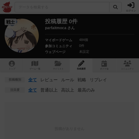
ログイン
投稿履歴 0件
戦士
parfaitmoca さん
484個
マイボードゲーム
0件
参加コミュニティ
未設定
ウェブページ
トップ
ゲーム一覧
マイリスト
投稿履歴
ボ
ドゲ
会
コミュニティ
全て
レビュー
ルール
戦略
リプレイ
投稿種別
全て
普通以上
高以上
最高のみ
注目度
投稿がありません