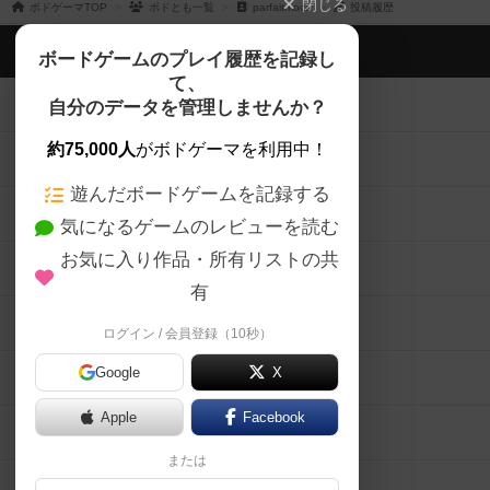
閉じる
ボドゲーマTOP
ボドとも一覧
parfaitmoca
投稿履歴
ボドゲーマTOP
ボードゲームのプレイ履歴を記録し
て、
ボードゲームを検索する
自分のデータを管理しませんか？
約75,000人
がボドゲーマを利用中！
ボードゲームの新着レビュー
遊んだボードゲームを記録する
ボードゲーム会情報
気になるゲームのレビューを読む
お気に入り作品・所有リストの共
メカニクス特集
有
掲示板・トピックス
ログイン / 会員登録（10秒）
Google
X
ボドとも・会員一覧
Apple
Facebook
ボードゲーム業界コラム
または
ボドゲーマご利用案内