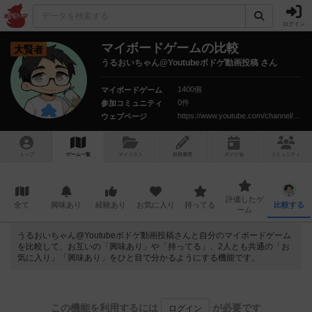
ログイン
マイボードゲームの比較
大賢者
うるおいちゃん@Youtubeボドゲ動画投稿 さん
1400個
マイボードゲーム
0件
参加コミュニティ
https://www.youtube.com/channel/UCnGD0kVY1441YrItEuJ-vbQ?sub_confirmation=1
ウェブページ
トップ
ゲーム一覧
マイリスト
投稿履歴
ボ
ドゲ
会
コミュニティ
評価したゲ
全て
興味あり
経験あり
お気に入り
持ってる
比較する
ーム
うるおいちゃん@Youtubeボドゲ動画投稿さんと自分のマイボードゲーム
を比較して、お互いの「興味あり」や「持ってる」、2人とも共通の「お
気に入り」「興味あり」をひと目で分かるようにする機能です。
この機能を利用するには
が必要です
ログイン