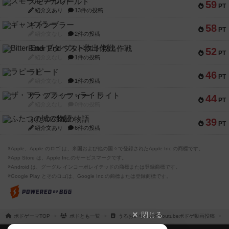
スモールワールド
59
PT
紹介文あり
13件の投稿
ギャンブラー
58
PT
紹介文なし
2件の投稿
Bitter End ブタペスト救出作戦
52
PT
紹介文なし
1件の投稿
ラピード
46
PT
紹介文なし
1件の投稿
ザ・フラッフィー・ライト
44
PT
紹介文なし
0件の投稿
ふたつの城の物語
39
PT
紹介文あり
6件の投稿
※Apple、Apple のロゴ は、米国および他の国々で登録されたApple Inc.の商標です。
※App Store は、Apple Inc.のサービスマークです。
※Android は、グーグル インコーポレイテッドの商標または登録商標です。
※Google Play とそのロゴは、Google Inc.の商標または登録商標です。
閉じる
ボドゲーマTOP
ボドとも一覧
うるおいちゃん@Youtubeボドゲ動画投稿