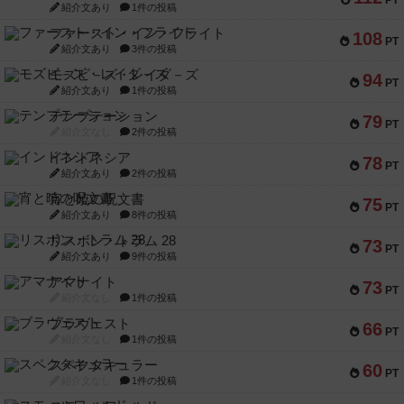
PT
紹介文あり
1件の投稿
ファースト・イン・フライト
108
PT
紹介文あり
3件の投稿
モズビ－ズ・レイダ－ズ
94
PT
紹介文あり
1件の投稿
テンプテーション
79
PT
紹介文なし
2件の投稿
インドネシア
78
PT
紹介文あり
2件の投稿
宵と暁の呪文書
75
PT
紹介文あり
8件の投稿
リスボン・トラム 28
73
PT
紹介文あり
9件の投稿
アマナイト
73
PT
紹介文なし
1件の投稿
ブラヴェスト
66
PT
紹介文なし
1件の投稿
スペクタキュラー
60
PT
紹介文なし
1件の投稿