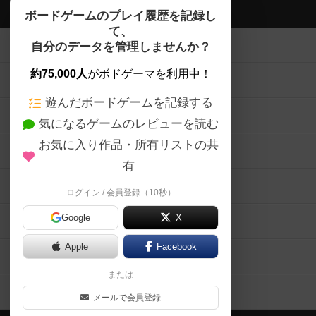
ボドゲーマTOP
ボードゲームのプレイ履歴を記録し
て、
ボードゲームを検索する
自分のデータを管理しませんか？
約75,000人
がボドゲーマを利用中！
ボードゲームの新着レビュー
遊んだボードゲームを記録する
ボードゲーム会情報
気になるゲームのレビューを読む
お気に入り作品・所有リストの共
メカニクス特集
有
掲示板・トピックス
ログイン / 会員登録（10秒）
Google
X
ボドとも・会員一覧
Apple
Facebook
ボードゲーム業界コラム
または
ボドゲーマご利用案内
メールで会員登録