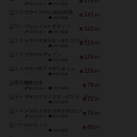
170
PT
紹介文あり
1件の投稿
ファイアー・ブルズ / 火牛陣
141
PT
紹介文なし
1件の投稿
ワン・トゥ・ファイブ
122
PT
紹介文あり
1件の投稿
トランスオリエント・エクスプレス
119
PT
紹介文なし
1件の投稿
フラットアイアン
118
PT
紹介文なし
2件の投稿
エコーズ・オブ・タイム
118
PT
紹介文なし
8件の投稿
南北戦争
79
PT
紹介文あり
1件の投稿
キャプテン・フリップ：イスラ・ボンバ
72
PT
紹介文なし
2件の投稿
メメントオンラインタクティクス
70
PT
紹介文あり
4件の投稿
パーミッド
68
PT
紹介文なし
1件の投稿