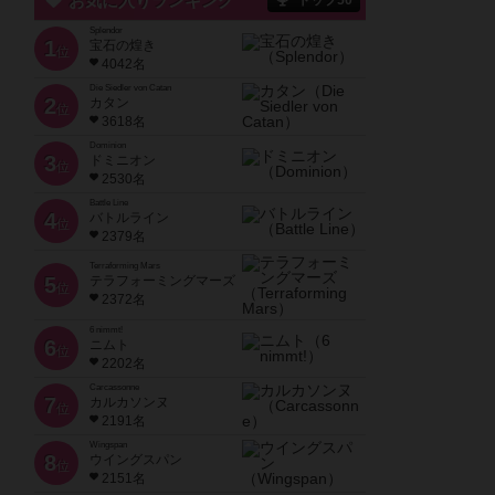
お気に入りランキング
トップ50
Splendor
1
宝石の煌き
位
4042名
Die Siedler von Catan
2
カタン
位
3618名
Dominion
3
ドミニオン
位
2530名
Battle Line
4
バトルライン
位
2379名
Terraforming Mars
5
テラフォーミングマーズ
位
2372名
6 nimmt!
6
ニムト
位
2202名
Carcassonne
7
カルカソンヌ
位
2191名
Wingspan
8
ウイングスパン
位
2151名