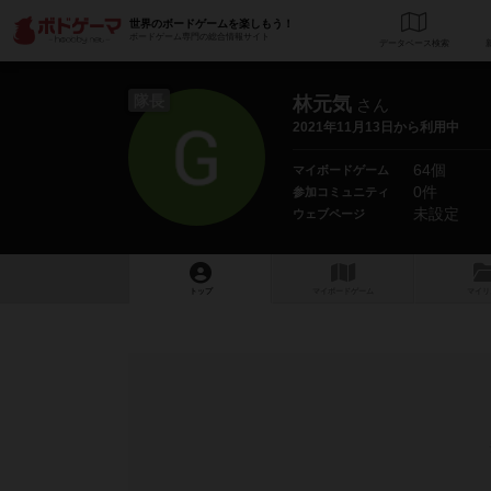
世界のボードゲームを楽しもう！
ボードゲーム専門の総合情報サイト
データベース
検
隊長
林元気
さん
2021年11月13日から利用中
64個
マイボードゲーム
0件
参加コミュニティ
未設定
ウェブページ
トップ
マイボードゲーム
マイリ