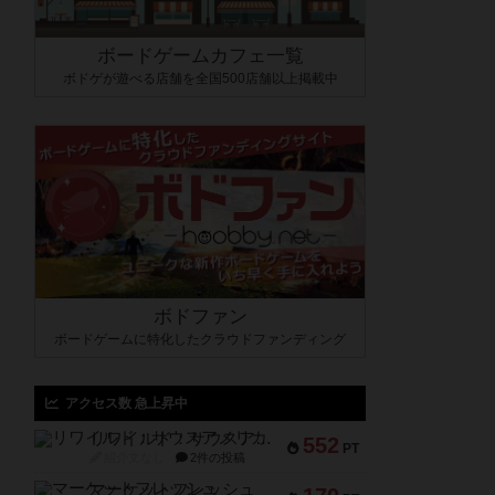
ボードゲームカフェ一覧
ボドゲが遊べる店舗を全国500店舗以上掲載中
ボドファン
ボードゲームに特化したクラウドファンディング
アクセス数 急上昇中
リワイルド：サウスアメリカ
552
PT
紹介文なし
2件の投稿
マーケットフレッシュ