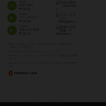
Splendor
7
宝石の煌き
位
2031名
Wingspan
8
ウイングスパン
位
2007名
7 Wonders
9
世界の七不思議
位
1921名
※Apple、Apple のロゴ は、米国および他の国々で登録された
Apple Inc.の商標です。
※App Store は、Apple Inc.のサービスマークです。
※Android は、グーグル インコーポレイテッドの商標または登録商
標です。
※Google Play とそのロゴは、Google Inc.の商標または登録商標で
す。