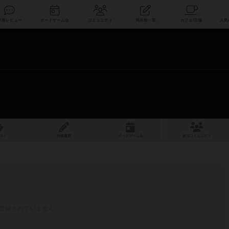
索
新着レビュー
ボードゲーム会
コミュニティ
掲示板一覧
スト
投稿履歴
ボ
ー
ドゲ
ーム
会
参加
コミュニティ
登録されていません