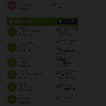
Azul
9
アズール
位
1904名
興味ありランキング
トップ50
SCYTHE
1
サイズ -大鎌戦役-
位
2416名
Terraforming Mars
2
テラフォーミングマーズ
位
2395名
Stone Garden
3
枯山水
位
2281名
Viticulture
4
ワイナリーの四季
位
2273名
Agricola
5
アグリコラ
位
2120名
Azul
6
アズール
位
2034名