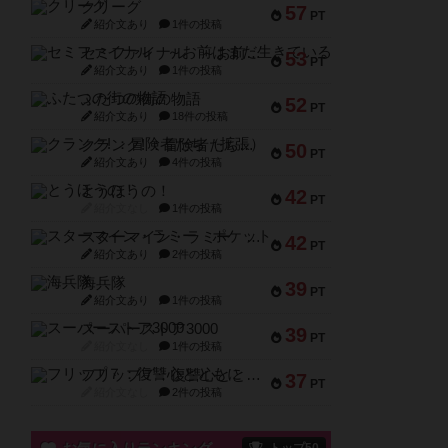
クリーグ
57
PT
紹介文あり
1件の投稿
セミファイナル ～お前はまだ生きている～
53
PT
紹介文あり
1件の投稿
ふたつの街の物語
52
PT
紹介文あり
18件の投稿
クランク! ：冒険者たち（拡張）
50
PT
紹介文あり
4件の投稿
とうほうの！
42
PT
紹介文なし
1件の投稿
スターマイン・ラミー ポケット
42
PT
紹介文あり
2件の投稿
海兵隊
39
PT
紹介文あり
1件の投稿
スーパーストア3000
39
PT
紹介文なし
1件の投稿
フリップ７：復讐心とともに
37
PT
紹介文なし
2件の投稿