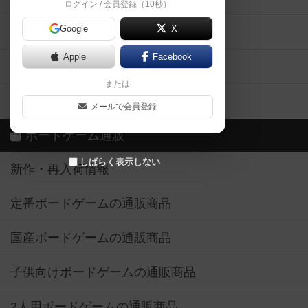
ログイン / 会員登録（10秒）
Google
X
ボドとも・会員一覧
Apple
Facebook
ボードゲーム業界コラム
または
ボドゲーマご利用案内
メールで会員登録
ボードゲーム通販
しばらく表示しない
新作・再入荷情報
定番ボードゲームの通販商品
国産ボードゲームの通販商品
子供向けボードゲームの通販商品
2人用ボードゲームの通販商品