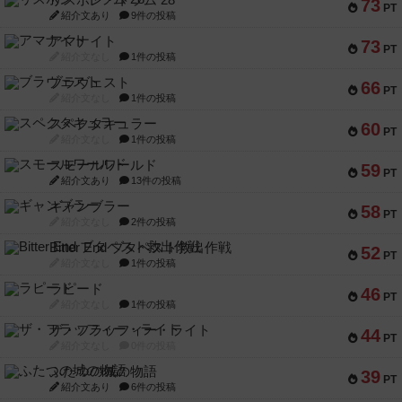
リスボン・トラム 28
73
PT
紹介文あり
9件の投稿
アマナイト
73
PT
紹介文なし
1件の投稿
ブラヴェスト
66
PT
紹介文なし
1件の投稿
スペクタキュラー
60
PT
紹介文なし
1件の投稿
スモールワールド
59
PT
紹介文あり
13件の投稿
ギャンブラー
58
PT
紹介文なし
2件の投稿
Bitter End ブタペスト救出作戦
52
PT
紹介文なし
1件の投稿
ラピード
46
PT
紹介文なし
1件の投稿
ザ・フラッフィー・ライト
44
PT
紹介文なし
0件の投稿
ふたつの城の物語
39
PT
紹介文あり
6件の投稿