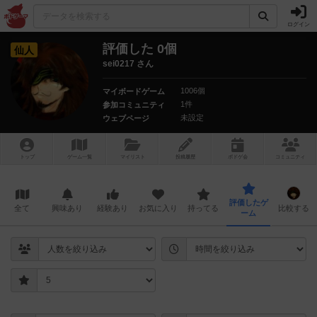
ログイン
評価した 0個
仙人
sei0217 さん
1006個
マイボードゲーム
1件
参加コミュニティ
未設定
ウェブページ
トップ
ゲーム一覧
マイリスト
投稿履歴
ボ
ドゲ
会
コミュニティ
評価したゲ
全て
興味あり
経験あり
お気に入り
持ってる
比較する
ーム