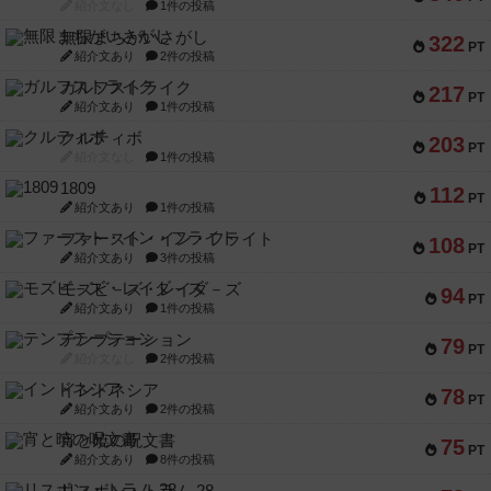
紹介文なし
1件の投稿
無限まちがいさがし
322
PT
紹介文あり
2件の投稿
ガルフストライク
217
PT
紹介文あり
1件の投稿
クルティボ
203
PT
紹介文なし
1件の投稿
1809
112
PT
紹介文あり
1件の投稿
ファースト・イン・フライト
108
PT
紹介文あり
3件の投稿
モズビ－ズ・レイダ－ズ
94
PT
紹介文あり
1件の投稿
テンプテーション
79
PT
紹介文なし
2件の投稿
インドネシア
78
PT
紹介文あり
2件の投稿
宵と暁の呪文書
75
PT
紹介文あり
8件の投稿