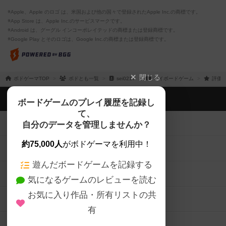
※Apple、Apple のロゴ は、米国および他の国々で登録されたApple Inc.の商標です。
※App Store は、Apple Inc.のサービスマークです。
※Android は、グーグル インコーポレイテッドの商標または登録商標です。
※Google Play とそのロゴは、Google Inc.の商標または登録商標です。
閉じる
ボドゲーマTOP
ボドとも一覧
sei0217
マイボードゲーム
評価し
ボドゲーマTOP
ボードゲームのプレイ履歴を記録し
て、
ボードゲームを検索する
自分のデータを管理しませんか？
約75,000人
がボドゲーマを利用中！
ボードゲームの新着レビュー
遊んだボードゲームを記録する
ボードゲーム会情報
気になるゲームのレビューを読む
お気に入り作品・所有リストの共
メカニクス特集
有
掲示板・トピックス