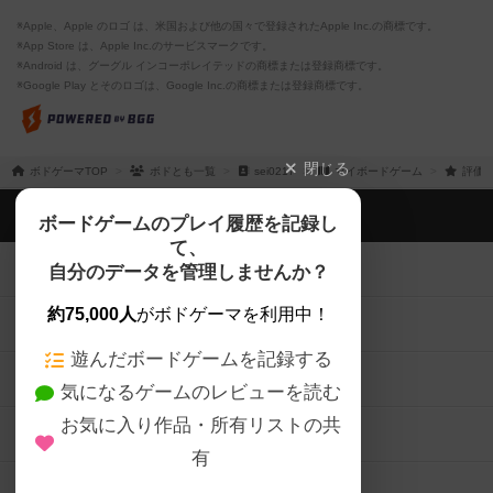
※Apple、Apple のロゴ は、米国および他の国々で登録されたApple Inc.の商標です。
※App Store は、Apple Inc.のサービスマークです。
※Android は、グーグル インコーポレイテッドの商標または登録商標です。
※Google Play とそのロゴは、Google Inc.の商標または登録商標です。
閉じる
ボドゲーマTOP
ボドとも一覧
sei0217
マイボードゲーム
評価し
ボドゲーマTOP
ボードゲームのプレイ履歴を記録し
て、
ボードゲームを検索する
自分のデータを管理しませんか？
約75,000人
がボドゲーマを利用中！
ボードゲームの新着レビュー
遊んだボードゲームを記録する
ボードゲーム会情報
気になるゲームのレビューを読む
お気に入り作品・所有リストの共
メカニクス特集
有
掲示板・トピックス