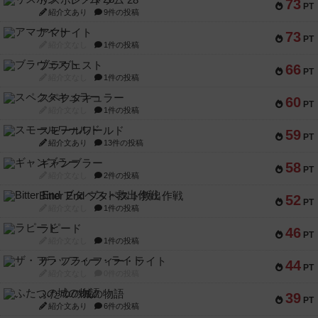
リスボン・トラム 28
73
PT
紹介文あり
9件の投稿
アマナイト
73
PT
紹介文なし
1件の投稿
ブラヴェスト
66
PT
紹介文なし
1件の投稿
スペクタキュラー
60
PT
紹介文なし
1件の投稿
スモールワールド
59
PT
紹介文あり
13件の投稿
ギャンブラー
58
PT
紹介文なし
2件の投稿
Bitter End ブタペスト救出作戦
52
PT
紹介文なし
1件の投稿
ラピード
46
PT
紹介文なし
1件の投稿
ザ・フラッフィー・ライト
44
PT
紹介文なし
0件の投稿
ふたつの城の物語
39
PT
紹介文あり
6件の投稿