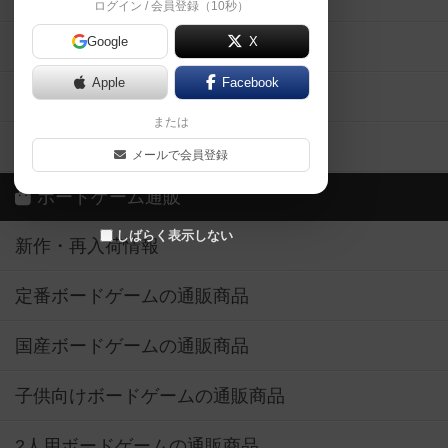
ログイン / 会員登録（10秒）
Google
X
ボドとも・会員一覧
Apple
Facebook
ボードゲーム業界コラム
または
ボドゲーマご利用案内
メールで会員登録
ボードゲーム通販
しばらく表示しない
新作・再入荷情報
定番ボードゲームの通販商品
国産ボードゲームの通販商品
子供向けボードゲームの通販商品
2人用ボードゲームの通販商品