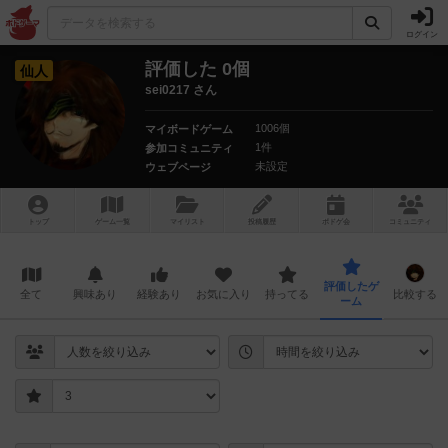
ログイン
評価した 0個
仙人
sei0217 さん
1006個
マイボードゲーム
1件
参加コミュニティ
未設定
ウェブページ
トップ
ゲーム一覧
マイリスト
投稿履歴
ボ
ドゲ
会
コミュニティ
評価したゲ
全て
興味あり
経験あり
お気に入り
持ってる
比較する
ーム