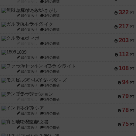
紹介文なし
1件の投稿
無限まちがいさがし
322
PT
紹介文あり
2件の投稿
ガルフストライク
217
PT
紹介文あり
1件の投稿
クルティボ
203
PT
紹介文なし
1件の投稿
1809
112
PT
紹介文あり
1件の投稿
ファースト・イン・フライト
108
PT
紹介文あり
3件の投稿
モズビ－ズ・レイダ－ズ
94
PT
紹介文あり
1件の投稿
テンプテーション
79
PT
紹介文なし
2件の投稿
インドネシア
78
PT
紹介文あり
2件の投稿
宵と暁の呪文書
75
PT
紹介文あり
8件の投稿