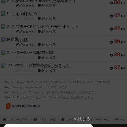
クランク! ：冒険者たち（拡張）
50
PT
紹介文あり
4件の投稿
とうほうの！
42
PT
紹介文なし
1件の投稿
スターマイン・ラミー ポケット
42
PT
紹介文あり
2件の投稿
海兵隊
39
PT
紹介文あり
1件の投稿
スーパーストア3000
39
PT
紹介文なし
1件の投稿
フリップ７：復讐心とともに
37
PT
紹介文なし
2件の投稿
※Apple、Apple のロゴ は、米国および他の国々で登録されたApple Inc.の商標です。
※App Store は、Apple Inc.のサービスマークです。
※Android は、グーグル インコーポレイテッドの商標または登録商標です。
※Google Play とそのロゴは、Google Inc.の商標または登録商標です。
閉じる
ボドゲーマTOP
ボドとも一覧
ナララク
マイボードゲーム
一緒