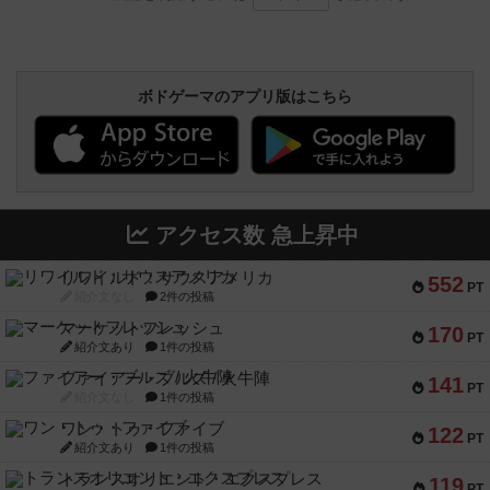
ボドゲーマのアプリ版はこちら
アクセス数 急上昇中
リワイルド：サウスアメリカ
552
PT
紹介文なし
2件の投稿
マーケットフレッシュ
170
PT
紹介文あり
1件の投稿
ファイアー・ブルズ / 火牛陣
141
PT
紹介文なし
1件の投稿
ワン・トゥ・ファイブ
122
PT
紹介文あり
1件の投稿
トランスオリエント・エクスプレス
119
PT