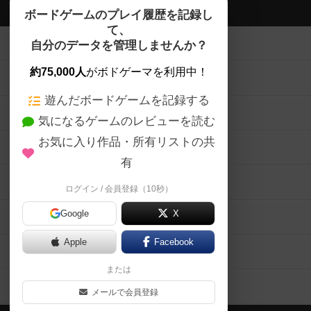
ボドゲーマTOP
ボードゲームのプレイ履歴を記録し
て、
ボードゲームを検索する
自分のデータを管理しませんか？
約75,000人
がボドゲーマを利用中！
ボードゲームの新着レビュー
遊んだボードゲームを記録する
ボードゲーム会情報
気になるゲームのレビューを読む
お気に入り作品・所有リストの共
メカニクス特集
有
掲示板・トピックス
ログイン / 会員登録（10秒）
Google
X
ボドとも・会員一覧
Apple
Facebook
ボードゲーム業界コラム
または
ボドゲーマご利用案内
メールで会員登録