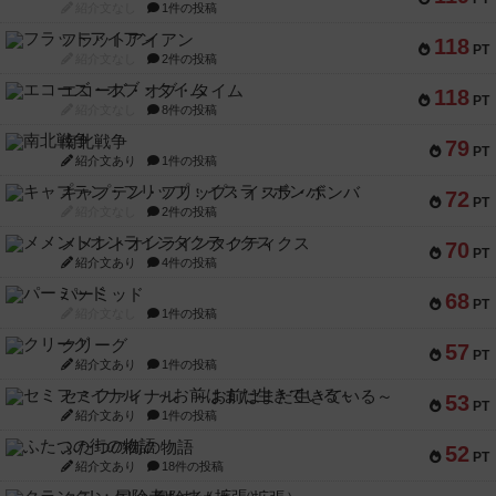
紹介文なし
1件の投稿
フラットアイアン
118
PT
紹介文なし
2件の投稿
エコーズ・オブ・タイム
118
PT
紹介文なし
8件の投稿
南北戦争
79
PT
紹介文あり
1件の投稿
キャプテン・フリップ：イスラ・ボンバ
72
PT
紹介文なし
2件の投稿
メメントオンラインタクティクス
70
PT
紹介文あり
4件の投稿
パーミッド
68
PT
紹介文なし
1件の投稿
クリーグ
57
PT
紹介文あり
1件の投稿
セミファイナル ～お前はまだ生きている～
53
PT
紹介文あり
1件の投稿
ふたつの街の物語
52
PT
紹介文あり
18件の投稿