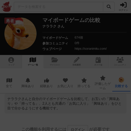
ログイン
マイボードゲームの比較
勇者
ナララク さん
674個
マイボードゲーム
0件
参加コミュニティ
https://soranimitu.com/
ウェブページ
トップ
ゲーム一覧
マイリスト
投稿履歴
ボ
ドゲ
会
コミュニティ
評価したゲ
全て
興味あり
経験あり
お気に入り
持ってる
比較する
ーム
ナララクさんと自分のマイボードゲームを比較して、お互いの「興味あ
り」や「持ってる」、2人とも共通の「お気に入り」「興味あり」をひと
目で分かるようにする機能です。
この機能を利用するには
が必要です
ログイン