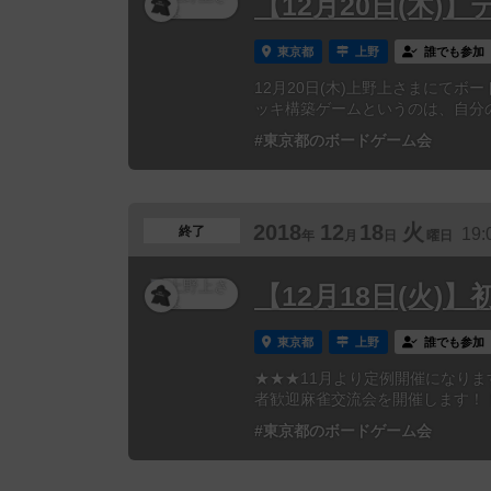
【12月20日(木)
東京都
上野
誰でも参加
12月20日(木)上野上さまにて
ッキ構築ゲームというのは、自分の
#東京都のボードゲーム会
2018
12
18
火
終了
19:
年
月
日
曜日
【12月18日(火)
東京都
上野
誰でも参加
★★★11月より定例開催になり
者歓迎麻雀交流会を開催します！！
#東京都のボードゲーム会