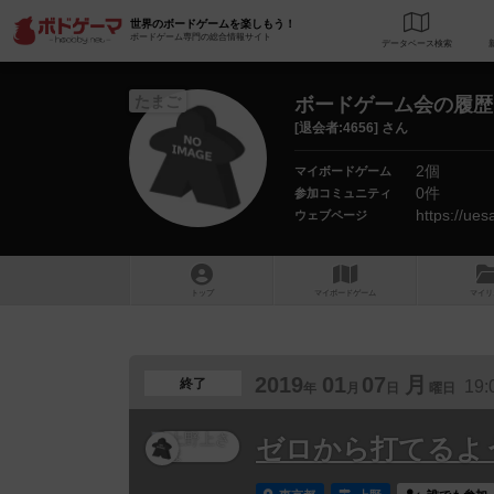
世界のボードゲームを楽しもう！
ボードゲーム専門の総合情報サイト
データベース
検
たまご
ボードゲーム会の履歴
[退会者:4656] さん
2個
マイボードゲーム
0件
参加コミュニティ
https://ue
ウェブページ
トップ
マイボードゲーム
マイリ
2019
01
07
月
終了
19:
年
月
日
曜日
ゼロから打てるよ