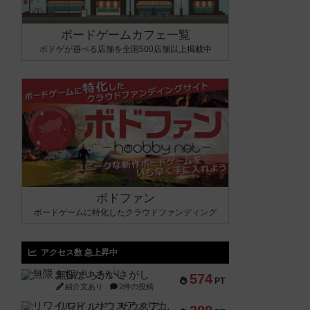
ボードゲームカフェ一覧
ボドゲが遊べる店舗を全国500店舗以上掲載中
ボドファン
ボードゲームに特化したクラウドファンディング
アクセス数 急上昇中
無限まちがいさがし
574
PT
紹介文あり
2件の投稿
リワイルド：サウスアメリカ