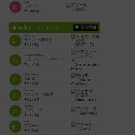
Azul
9
アズール
位
1903名
興味ありランキング
トップ50
SCYTHE
1
サイズ -大鎌戦役-
位
2415名
Terraforming Mars
2
テラフォーミングマーズ
位
2395名
Stone Garden
3
枯山水
位
2280名
Viticulture
4
ワイナリーの四季
位
2272名
Agricola
5
アグリコラ
位
2120名
Azul
6
アズール
位
2034名