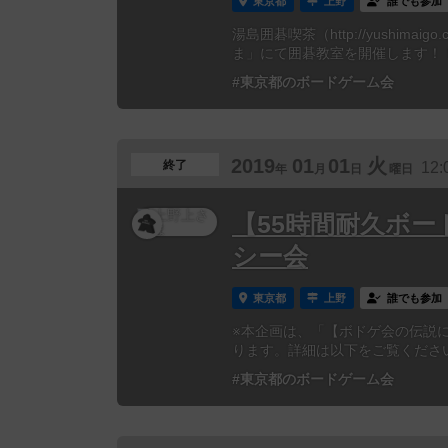
東京都
上野
誰でも参加
湯島囲碁喫茶（http://yushi
ま」にて囲碁教室を開催します！！ 
#東京都のボードゲーム会
2019
01
01
火
終了
12:
年
月
日
曜日
【55時間耐久ボー
シー会
東京都
上野
誰でも参加
※本企画は、「【ボドゲ会の伝説に
ります。詳細は以下をご覧ください。https:
#東京都のボードゲーム会