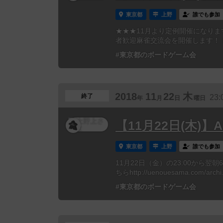
東京都
上野
誰でも参加
★★★11月より定例開催になり
者歓迎麻雀交流会を開催します！！
#東京都のボードゲーム会
2018
11
22
木
終了
23:
年
月
日
曜日
【11月22日(木)】
東京都
上野
誰でも参加
11月22日（金）の23:00から翌
ちらhttp://uenouesama.com/archi.
#東京都のボードゲーム会