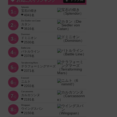
お気に入りランキング
トップ50
Splendor
1
宝石の煌き
位
4041名
Die Siedler von Catan
2
カタン
位
3616名
Dominion
3
ドミニオン
位
2530名
Battle Line
4
バトルライン
位
2378名
Terraforming Mars
5
テラフォーミングマーズ
位
2371名
6 nimmt!
6
ニムト
位
2202名
Carcassonne
7
カルカソンヌ
位
2191名
Wingspan
8
ウイングスパン
位
2150名