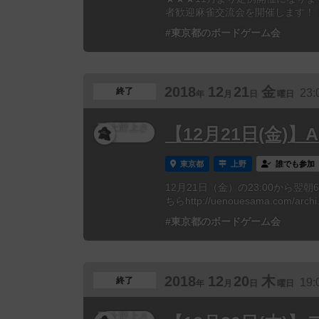
者歓迎麻雀交流会を開催します！！
#東京都のボードゲーム会
2018
12
21
金
終了
23:
年
月
日
曜日
【12月21日(金)】
東京都
上野
誰でも参加
12月21日（金）の23:00から翌
ちらhttp://uenouesama.com/archi.
#東京都のボードゲーム会
2018
12
20
木
終了
19:
年
月
日
曜日