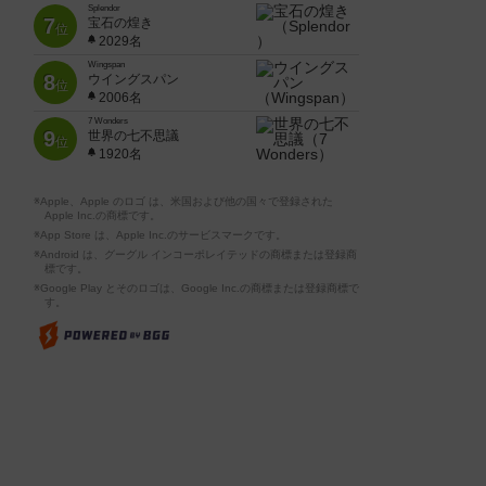
Splendor
7
宝石の煌き
位
2029名
Wingspan
8
ウイングスパン
位
2006名
7 Wonders
9
世界の七不思議
位
1920名
※Apple、Apple のロゴ は、米国および他の国々で登録された
Apple Inc.の商標です。
※App Store は、Apple Inc.のサービスマークです。
※Android は、グーグル インコーポレイテッドの商標または登録商
標です。
※Google Play とそのロゴは、Google Inc.の商標または登録商標で
す。