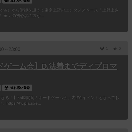
連れ添い登録
maigo.com/）から講師を迎えて東京上野のエンタメスペース「上野上さ
全くの初心者の方が...
1
0
00～23:00
ドゲーム会】D.決着までディプロマ
連れ添い登録
なる！】55時間耐久ボードゲーム会」内の1イベントとなってお
//twipla.jp/e...