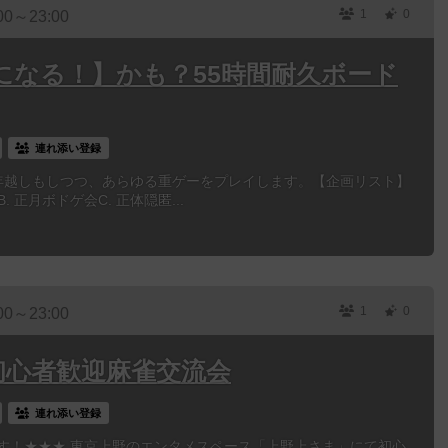
1
0
00～23:00
になる！】かも？55時間耐久ボード
連れ添い登録
ート！年越しもしつつ、あらゆる重ゲーをプレイします。【企画リスト】
 正月ボドゲ会C. 正体隠匿...
1
0
00～23:00
】初心者歓迎麻雀交流会
連れ添い登録
ます！★★★ 東京上野のエンタメスペース「上野上さま」にて初心