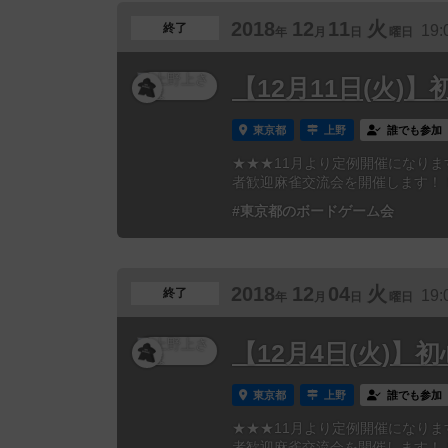
2018
12
11
火
終了
19:
年
月
日
曜日
【12月11日(火)
東京都
上野
誰でも参加
★★★11月より定例開催になり
者歓迎麻雀交流会を開催します！！
#東京都のボードゲーム会
2018
12
04
火
終了
19:
年
月
日
曜日
【12月4日(火)
東京都
上野
誰でも参加
★★★11月より定例開催になり
者歓迎麻雀交流会を開催します！！