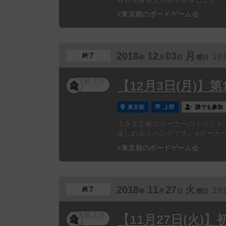
#東京都のボードゲーム会
2018
12
03
月
終了
19:
年
月
日
曜日
【12月3日(月)】
東京都
上野
誰でも参加
上さま主催のポーカーのイベント
楽しめるイベントです。※ポーカー未
#東京都のボードゲーム会
2018
11
27
火
終了
19:
年
月
日
曜日
【11月27日(火)