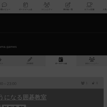
索
新着レビュー
ボードゲーム会
コミュニティ
掲示板一覧
sama.games
スト
投稿履歴
ボ
ー
ドゲ
ーム
会
参加
コミュニティ
1
0
00～23:00
うになる囲碁教室