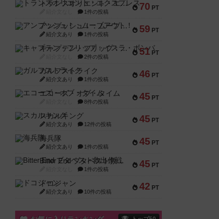
トランスオリエント・エクスプレス
70
PT
紹介文なし
1件の投稿
アンブッシュ！：ムーブアウト！
59
PT
紹介文あり
1件の投稿
キャプテン・フリップ：イスラ・ボンバ
51
PT
紹介文なし
2件の投稿
ガルフストライク
46
PT
紹介文あり
1件の投稿
エコーズ・オブ・タイム
45
PT
紹介文なし
8件の投稿
スカルキング
45
PT
紹介文あり
12件の投稿
海兵隊
45
PT
紹介文あり
1件の投稿
Bitter End ブタペスト救出作戦
45
PT
紹介文なし
1件の投稿
ドコジャン
42
PT
紹介文あり
10件の投稿