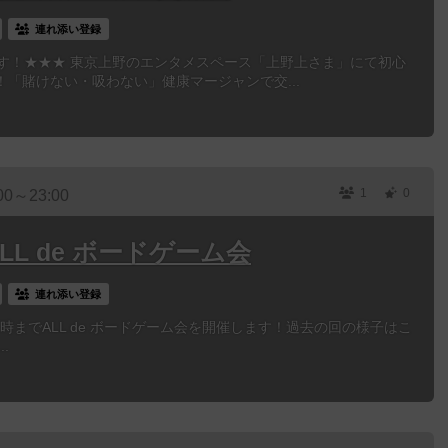
連れ添い登録
ます！★★★ 東京上野のエンタメスペース「上野上さま」にて初心
「賭けない・吸わない」健康マージャンで交...
1
0
00～23:00
ALL de ボードゲーム会
連れ添い登録
朝6時までALL de ボードゲーム会を開催します！過去の回の様子はこ
..