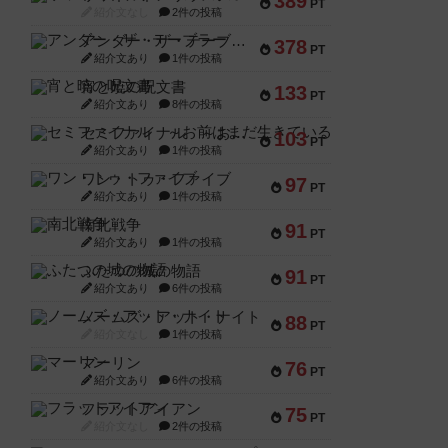
389
PT
紹介文なし
2件の投稿
アンダー・ザ・テーブラー
378
PT
紹介文あり
1件の投稿
宵と暁の呪文書
133
PT
紹介文あり
8件の投稿
セミファイナル ～お前はまだ生きている～
103
PT
紹介文あり
1件の投稿
ワン・トゥ・ファイブ
97
PT
紹介文あり
1件の投稿
南北戦争
91
PT
紹介文あり
1件の投稿
ふたつの城の物語
91
PT
紹介文あり
6件の投稿
ノームズ・アット・ナイト
88
PT
紹介文なし
1件の投稿
マーリン
76
PT
紹介文あり
6件の投稿
フラットアイアン
75
PT
紹介文なし
2件の投稿