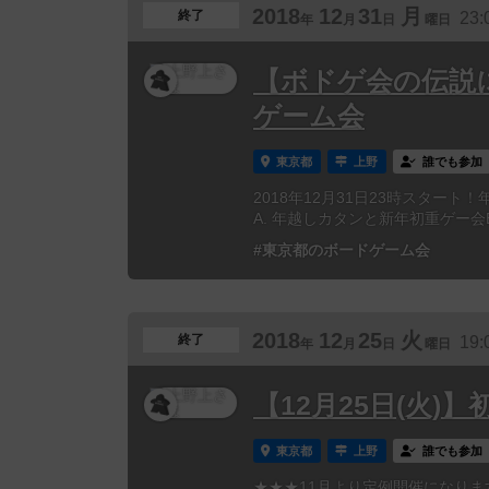
2018
12
31
月
終了
23:
年
月
日
曜日
【ボドゲ会の伝説
ゲーム会
東京都
上野
誰でも参加
2018年12月31日23時スタ
A. 年越しカタンと新年初重ゲー会B.
#東京都のボードゲーム会
2018
12
25
火
終了
19:
年
月
日
曜日
【12月25日(火)
東京都
上野
誰でも参加
★★★11月より定例開催になり