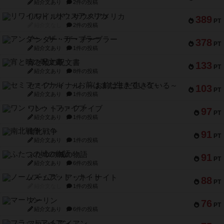
紹介文あり
2件の投稿
リワイルド：サウスアメリカ
389
PT
紹介文なし
2件の投稿
アンダー・ザ・テーブラー
378
PT
紹介文あり
1件の投稿
宵と暁の呪文書
133
PT
紹介文あり
8件の投稿
セミファイナル ～お前はまだ生きている～
103
PT
紹介文あり
1件の投稿
ワン・トゥ・ファイブ
97
PT
紹介文あり
1件の投稿
南北戦争
91
PT
紹介文あり
1件の投稿
ふたつの城の物語
91
PT
紹介文あり
6件の投稿
ノームズ・アット・ナイト
88
PT
紹介文なし
1件の投稿
マーリン
76
PT
紹介文あり
6件の投稿
フラットアイアン