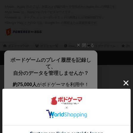
※Apple、Apple のロゴ は、米国および他の国々で登録されたApple Inc.の商標です。
※App Store は、Apple Inc.のサービスマークです。
※Android は、グーグル インコーポレイテッドの商標または登録商標です。
※Google Play とそのロゴは、Google Inc.の商標または登録商標です。
閉じる
ボドゲーマTOP
ボドとも一覧
biwa_NG
マイボードゲーム
評価
ボドゲーマTOP
ボードゲームのプレイ履歴を記録し
て、
ボードゲームを検索する
自分のデータを管理しませんか？
約75,000人
がボドゲーマを利用中！
ボードゲームの新着レビュー
遊んだボードゲームを記録する
ボードゲーム会情報
気になるゲームのレビューを読む
お気に入り作品・所有リストの共
メカニクス特集
有
掲示板・トピックス