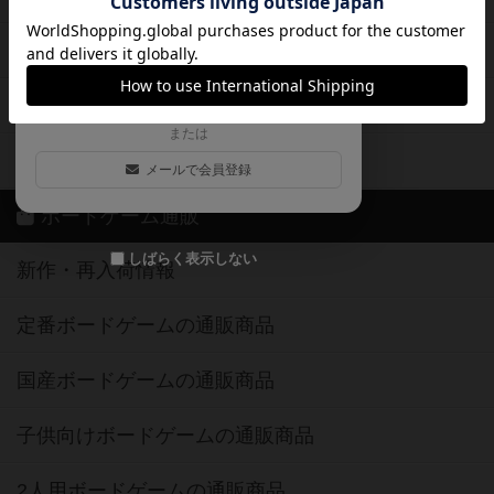
ログイン / 会員登録（10秒）
Google
X
ボドとも・会員一覧
Apple
Facebook
ボードゲーム業界コラム
または
ボドゲーマご利用案内
メールで会員登録
ボードゲーム通販
しばらく表示しない
新作・再入荷情報
定番ボードゲームの通販商品
国産ボードゲームの通販商品
子供向けボードゲームの通販商品
2人用ボードゲームの通販商品