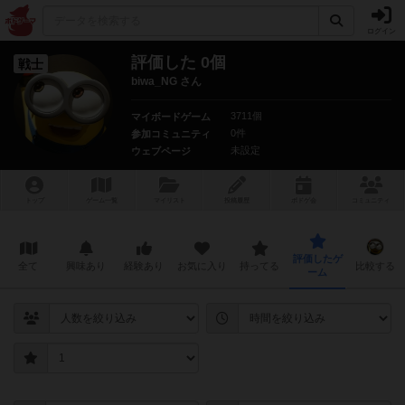
ログイン
評価した 0個
戦士
biwa_NG さん
3711個
マイボードゲーム
0件
参加コミュニティ
未設定
ウェブページ
トップ
ゲーム一覧
マイリスト
投稿履歴
ボ
ドゲ
会
コミュニティ
評価したゲ
全て
興味あり
経験あり
お気に入り
持ってる
比較する
ーム