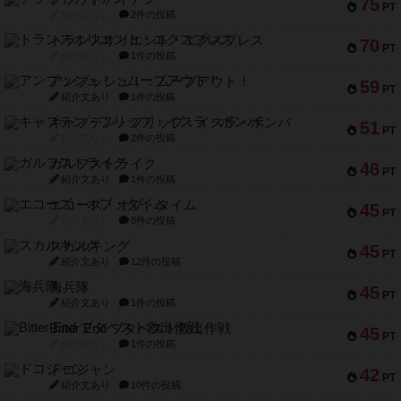
75
PT
紹介文なし
2件の投稿
トランスオリエント・エクスプレス
70
PT
紹介文なし
1件の投稿
アンブッシュ！：ムーブアウト！
59
PT
紹介文あり
1件の投稿
キャプテン・フリップ：イスラ・ボンバ
51
PT
紹介文なし
2件の投稿
ガルフストライク
46
PT
紹介文あり
1件の投稿
エコーズ・オブ・タイム
45
PT
紹介文なし
8件の投稿
スカルキング
45
PT
紹介文あり
12件の投稿
海兵隊
45
PT
紹介文あり
1件の投稿
Bitter End ブタペスト救出作戦
45
PT
紹介文なし
1件の投稿
ドコジャン
42
PT
紹介文あり
10件の投稿