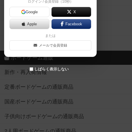
ログイン / 会員登録（10秒）
Google
X
ボドとも・会員一覧
Apple
Facebook
ボードゲーム業界コラム
または
ボドゲーマご利用案内
メールで会員登録
ボードゲーム通販
しばらく表示しない
新作・再入荷情報
定番ボードゲームの通販商品
国産ボードゲームの通販商品
子供向けボードゲームの通販商品
2人用ボードゲームの通販商品