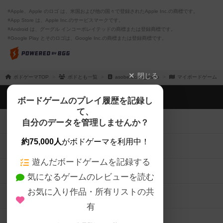
※Apple、Apple のロゴ は、米国および他の国々で登録されたApple Inc.の商標です。
※App Store は、Apple Inc.のサービスマークです。
※Android は、グーグル インコーポレイテッドの商標または登録商標です。
※Google Play とそのロゴは、Google Inc.の商標または登録商標です。
閉じる
ボドゲーマTOP
ボドとも一覧
asoberucafe_watto
マイボードゲーム
ボドゲーマTOP
ボードゲームのプレイ履歴を記録し
て、
ボードゲームを検索する
自分のデータを管理しませんか？
約75,000人
がボドゲーマを利用中！
ボードゲームの新着レビュー
遊んだボードゲームを記録する
ボードゲーム会情報
気になるゲームのレビューを読む
お気に入り作品・所有リストの共
メカニクス特集
有
掲示板・トピックス