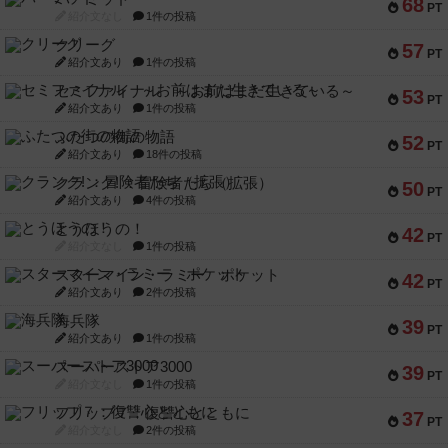
68
PT
紹介文なし
1件の投稿
クリーグ
57
PT
紹介文あり
1件の投稿
セミファイナル ～お前はまだ生きている～
53
PT
紹介文あり
1件の投稿
ふたつの街の物語
52
PT
紹介文あり
18件の投稿
クランク! ：冒険者たち（拡張）
50
PT
紹介文あり
4件の投稿
とうほうの！
42
PT
紹介文なし
1件の投稿
スターマイン・ラミー ポケット
42
PT
紹介文あり
2件の投稿
海兵隊
39
PT
紹介文あり
1件の投稿
スーパーストア3000
39
PT
紹介文なし
1件の投稿
フリップ７：復讐心とともに
37
PT
紹介文なし
2件の投稿