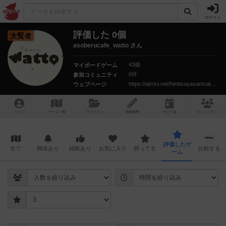
ログイン
評価した 0個
大賢者
asoberucafe_watto さん
43個
マイボードゲーム
0件
参加コミュニティ
https://airrsv.net/himitsuyasan/calendar
ウェブページ
トップ
ゲーム一覧
マイリスト
投稿履歴
ボ
ドゲ
会
コミュニティ
評価したゲ
全て
興味あり
経験あり
お気に入り
持ってる
比較する
ーム