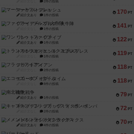
紹介文なし
2件の投稿
マーケットフレッシュ
170
PT
紹介文あり
1件の投稿
ファイアー・ブルズ / 火牛陣
141
PT
紹介文なし
1件の投稿
ワン・トゥ・ファイブ
122
PT
紹介文あり
1件の投稿
トランスオリエント・エクスプレス
119
PT
紹介文なし
1件の投稿
フラットアイアン
118
PT
紹介文なし
2件の投稿
エコーズ・オブ・タイム
118
PT
紹介文なし
8件の投稿
南北戦争
79
PT
紹介文あり
1件の投稿
キャプテン・フリップ：イスラ・ボンバ
72
PT
紹介文なし
2件の投稿
メメントオンラインタクティクス
70
PT
紹介文あり
4件の投稿
パーミッド