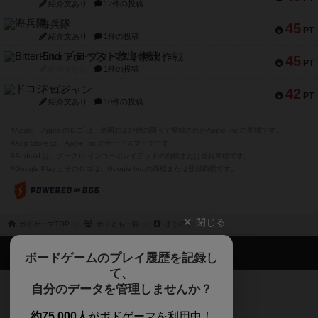
紹介文あり
12件の投稿
海兵隊
45
PT
紹介文あり
1件の投稿
Bitter End ブタペスト救出作戦
45
PT
紹介文なし
1件の投稿
ドコジャン
42
PT
紹介文あり
10件の投稿
※Apple、Apple のロゴ は、米国および他の国々で登録されたApple Inc.の商標です。
※App Store は、Apple Inc.のサービスマークです。
※Android は、グーグル インコーポレイテッドの商標または登録商標です。
※Google Play とそのロゴは、Google Inc.の商標または登録商標です。
閉じる
ボドゲーマTOP
ボドとも一覧
ほそのり
ボドゲーマTOP
ボードゲームのプレイ履歴を記録し
て、
ボードゲームを検索する
自分のデータを管理しませんか？
約75,000人
がボドゲーマを利用中！