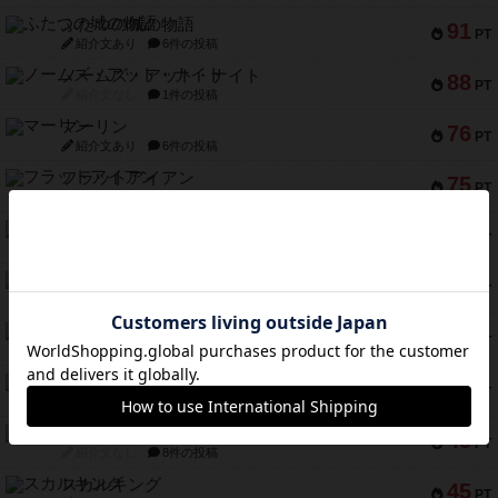
ふたつの城の物語
91
PT
紹介文あり
6件の投稿
ノームズ・アット・ナイト
88
PT
紹介文なし
1件の投稿
マーリン
76
PT
紹介文あり
6件の投稿
フラットアイアン
75
PT
紹介文なし
2件の投稿
トランスオリエント・エクスプレス
70
PT
紹介文なし
1件の投稿
アンブッシュ！：ムーブアウト！
59
PT
紹介文あり
1件の投稿
キャプテン・フリップ：イスラ・ボンバ
51
PT
紹介文なし
2件の投稿
ガルフストライク
46
PT
紹介文あり
1件の投稿
エコーズ・オブ・タイム
45
PT
紹介文なし
8件の投稿
スカルキング
45
PT