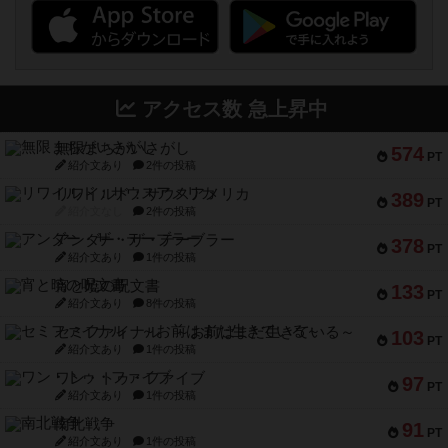
アクセス数 急上昇中
無限まちがいさがし
574
PT
紹介文あり
2件の投稿
リワイルド：サウスアメリカ
389
PT
紹介文なし
2件の投稿
アンダー・ザ・テーブラー
378
PT
紹介文あり
1件の投稿
宵と暁の呪文書
133
PT
紹介文あり
8件の投稿
セミファイナル ～お前はまだ生きている～
103
PT
紹介文あり
1件の投稿
ワン・トゥ・ファイブ
97
PT
紹介文あり
1件の投稿
南北戦争
91
PT
紹介文あり
1件の投稿