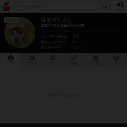
ログイン
ほそのり
さん
たまご
2021年03月31日から利用中
10個
マイボードゲーム
0件
参加コミュニティ
未設定
ウェブページ
トップ
ゲーム一覧
マイリスト
投稿履歴
ボ
ドゲ
会
コミュニティ
登録されていません