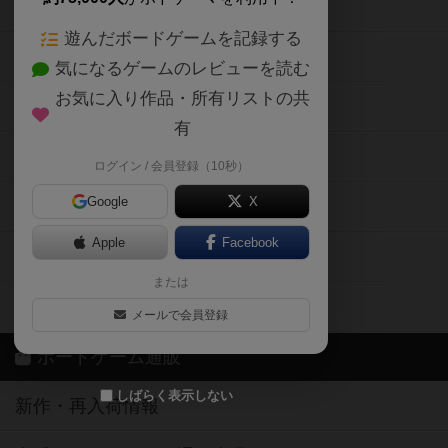
ボードゲームの新着レビュー
遊んだボードゲームを記録する
ボードゲーム会情報
気になるゲームのレビューを読む
お気に入り作品・所有リストの共
メカニクス特集
有
掲示板・トピックス
ログイン / 会員登録（10秒）
Google
X
ボドとも・会員一覧
Apple
Facebook
ボードゲーム業界コラム
または
ボドゲーマご利用案内
メールで会員登録
ボードゲーム通販
しばらく表示しない
新作・再入荷情報