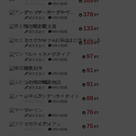
389
PT
紹介文なし
2件の投稿
アンダー・ザ・テーブラー
378
PT
紹介文あり
1件の投稿
宵と暁の呪文書
133
PT
紹介文あり
8件の投稿
セミファイナル ～お前はまだ生きている～
103
PT
紹介文あり
1件の投稿
ワン・トゥ・ファイブ
97
PT
紹介文あり
1件の投稿
南北戦争
91
PT
紹介文あり
1件の投稿
ふたつの城の物語
91
PT
紹介文あり
6件の投稿
ノームズ・アット・ナイト
88
PT
紹介文なし
1件の投稿
マーリン
76
PT
紹介文あり
6件の投稿
フラットアイアン
75
PT
紹介文なし
2件の投稿