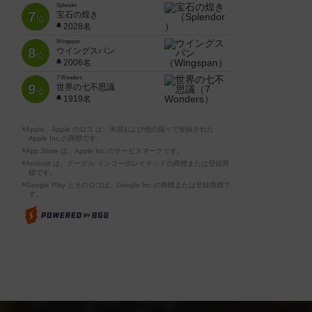
Splendor
7
宝石の煌き
位
2028名
Wingspan
8
ウイングスパン
位
2006名
7 Wonders
9
世界の七不思議
位
1919名
※Apple、Apple のロゴ は、米国および他の国々で登録された
Apple Inc.の商標です。
※App Store は、Apple Inc.のサービスマークです。
※Android は、グーグル インコーポレイテッドの商標または登録商
標です。
※Google Play とそのロゴは、Google Inc.の商標または登録商標で
す。