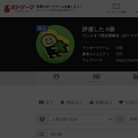
世界のボードゲームを楽しもう！
ボードゲーム専門の総合情報サイト
データベース
検
国王
評価した 0個
ブックオフ西友岡崎店（ボードゲ
0個
マイボードゲーム
0件
参加コミュニティ
https://tw
ウェブページ
トップ
マイボードゲーム
マイリ
全て
興味あり
経験あり
お気に