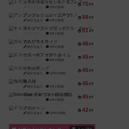
トランスオリエント・エクスプレス
70
PT
紹介文なし
1件の投稿
アンブッシュ！：ムーブアウト！
59
PT
紹介文あり
1件の投稿
キャプテン・フリップ：イスラ・ボンバ
51
PT
紹介文なし
2件の投稿
ガルフストライク
46
PT
紹介文あり
1件の投稿
エコーズ・オブ・タイム
45
PT
紹介文なし
8件の投稿
スカルキング
45
PT
紹介文あり
12件の投稿
海兵隊
45
PT
紹介文あり
1件の投稿
Bitter End ブタペスト救出作戦
45
PT
紹介文なし
1件の投稿
ドコジャン
42
PT
紹介文あり
10件の投稿