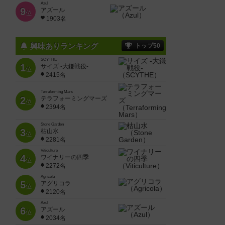
Azul
9
アズール
位
1903名
興味ありランキング
トップ50
SCYTHE
1
サイズ -大鎌戦役-
位
2415名
Terraforming Mars
2
テラフォーミングマーズ
位
2394名
Stone Garden
3
枯山水
位
2281名
Viticulture
4
ワイナリーの四季
位
2272名
Agricola
5
アグリコラ
位
2120名
Azul
6
アズール
位
2034名