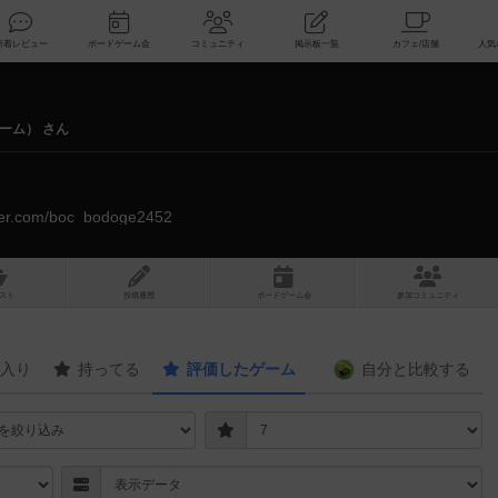
索
新着レビュー
ボードゲーム会
コミュニティ
掲示板一覧
ーム） さん
itter.com/boc_bodoge2452
スト
投稿履歴
ボ
ー
ドゲ
ーム
会
参加
コミュニティ
入り
持ってる
評価したゲーム
自分と
比較する