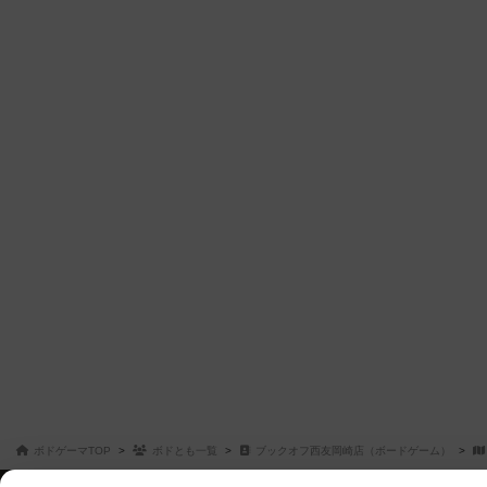
ボドゲーマTOP
ボドとも一覧
ブックオフ西友岡崎店（ボードゲーム）