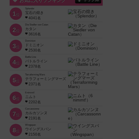
お気に入りランキング
トップ50
Splendor
1
宝石の煌き
位
4041名
Die Siedler von Catan
2
カタン
位
3616名
Dominion
3
ドミニオン
位
2530名
Battle Line
4
バトルライン
位
2378名
Terraforming Mars
5
テラフォーミングマーズ
位
2371名
6 nimmt!
6
ニムト
位
2202名
Carcassonne
7
カルカソンヌ
位
2191名
Wingspan
8
ウイングスパン
位
2150名