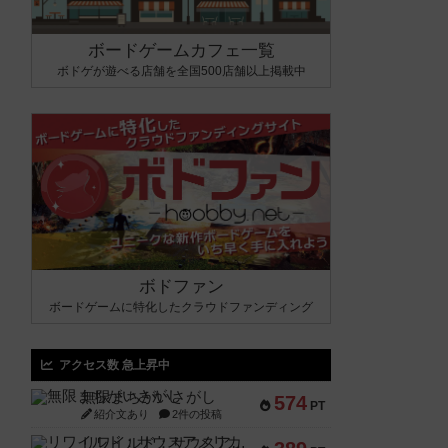
ボードゲームカフェ一覧
ボドゲが遊べる店舗を全国500店舗以上掲載中
ボドファン
ボードゲームに特化したクラウドファンディング
アクセス数 急上昇中
無限まちがいさがし
574
PT
紹介文あり
2件の投稿
リワイルド：サウスアメリカ