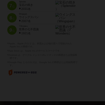
Splendor
7
宝石の煌き
位
2031名
Wingspan
8
ウイングスパン
位
2007名
7 Wonders
9
世界の七不思議
位
1921名
※Apple、Apple のロゴ は、米国および他の国々で登録された
Apple Inc.の商標です。
※App Store は、Apple Inc.のサービスマークです。
※Android は、グーグル インコーポレイテッドの商標または登録商
標です。
※Google Play とそのロゴは、Google Inc.の商標または登録商標で
す。