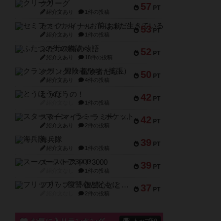
クリーグ
57
PT
紹介文あり
1件の投稿
セミファイナル ～お前はまだ生きている～
53
PT
紹介文あり
1件の投稿
ふたつの街の物語
52
PT
紹介文あり
18件の投稿
クランク! ：冒険者たち（拡張）
50
PT
紹介文あり
4件の投稿
とうほうの！
42
PT
紹介文なし
1件の投稿
スターマイン・ラミー ポケット
42
PT
紹介文あり
2件の投稿
海兵隊
39
PT
紹介文あり
1件の投稿
スーパーストア3000
39
PT
紹介文なし
1件の投稿
フリップ７：復讐心とともに
37
PT
紹介文なし
2件の投稿