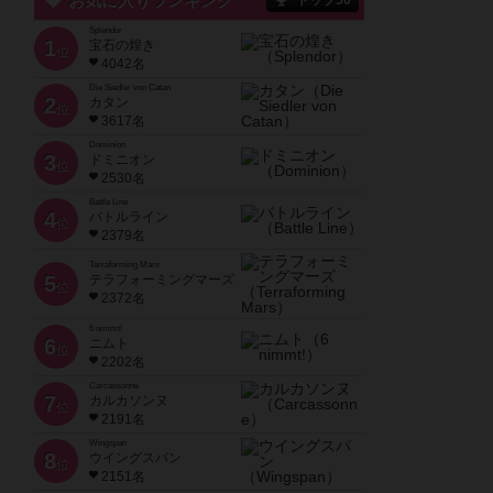
お気に入りランキング
トップ50
Splendor
1
宝石の煌き
位
4042名
Die Siedler von Catan
2
カタン
位
3617名
Dominion
3
ドミニオン
位
2530名
Battle Line
4
バトルライン
位
2379名
Terraforming Mars
5
テラフォーミングマーズ
位
2372名
6 nimmt!
6
ニムト
位
2202名
Carcassonne
7
カルカソンヌ
位
2191名
Wingspan
8
ウイングスパン
位
2151名