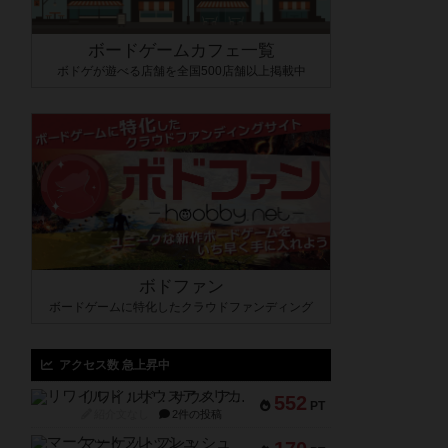
ボードゲームカフェ一覧
ボドゲが遊べる店舗を全国500店舗以上掲載中
ボドファン
ボードゲームに特化したクラウドファンディング
アクセス数 急上昇中
リワイルド：サウスアメリカ
552
PT
紹介文なし
2件の投稿
マーケットフレッシュ