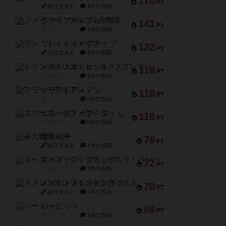
170
PT
紹介文あり
1件の投稿
ファイアー・ブルズ / 火牛陣
141
PT
紹介文なし
1件の投稿
ワン・トゥ・ファイブ
122
PT
紹介文あり
1件の投稿
トランスオリエント・エクスプレス
119
PT
紹介文なし
1件の投稿
フラットアイアン
118
PT
紹介文なし
2件の投稿
エコーズ・オブ・タイム
118
PT
紹介文なし
8件の投稿
南北戦争
79
PT
紹介文あり
1件の投稿
キャプテン・フリップ：イスラ・ボンバ
72
PT
紹介文なし
2件の投稿
メメントオンラインタクティクス
70
PT
紹介文あり
4件の投稿
パーミッド
68
PT
紹介文なし
1件の投稿