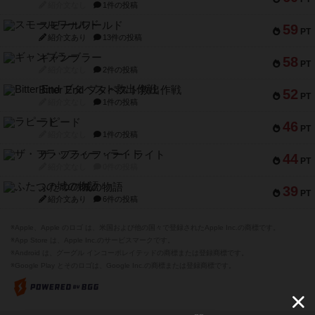
紹介文なし
1件の投稿
スモールワールド
59
PT
紹介文あり
13件の投稿
ギャンブラー
58
PT
紹介文なし
2件の投稿
Bitter End ブタペスト救出作戦
52
PT
紹介文なし
1件の投稿
ラピード
46
PT
紹介文なし
1件の投稿
ザ・フラッフィー・ライト
44
PT
紹介文なし
0件の投稿
ふたつの城の物語
39
PT
紹介文あり
6件の投稿
※Apple、Apple のロゴ は、米国および他の国々で登録されたApple Inc.の商標です。
※App Store は、Apple Inc.のサービスマークです。
※Android は、グーグル インコーポレイテッドの商標または登録商標です。
※Google Play とそのロゴは、Google Inc.の商標または登録商標です。