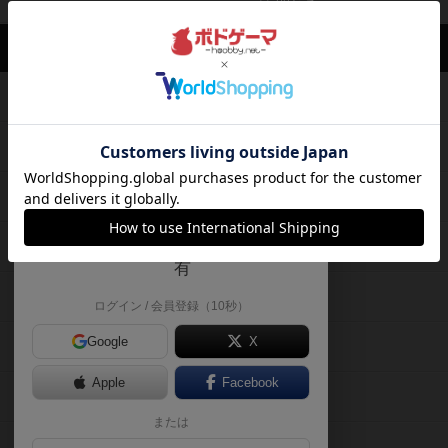
閉じる
ボドゲーマTOP
ボドとも一覧
y s
投稿履歴
ボドゲーマTOP
ボードゲームのプレイ履歴を記録し
て、
ボードゲームを検索する
自分のデータを管理しませんか？
約75,000人
がボドゲーマを利用中！
ボードゲームの新着レビュー
遊んだボードゲームを記録する
ボードゲーム会情報
気になるゲームのレビューを読む
お気に入り作品・所有リストの共
メカニクス特集
有
掲示板・トピックス
ログイン / 会員登録（10秒）
Google
X
ボドとも・会員一覧
Apple
Facebook
ボードゲーム業界コラム
または
ボドゲーマご利用案内