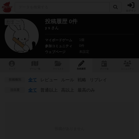
ログイン
投稿履歴 0件
たまご
y s さん
1個
マイボードゲーム
0件
参加コミュニティ
未設定
ウェブページ
トップ
ゲーム一覧
マイリスト
投稿履歴
ボ
ドゲ
会
コミュニティ
全て
レビュー
ルール
戦略
リプレイ
投稿種別
全て
普通以上
高以上
最高のみ
注目度
投稿がありません