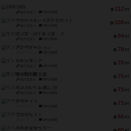
1809
112
PT
紹介文あり
1件の投稿
ファースト・イン・フライト
108
PT
紹介文あり
3件の投稿
モズビ－ズ・レイダ－ズ
94
PT
紹介文あり
1件の投稿
テンプテーション
79
PT
紹介文なし
2件の投稿
インドネシア
78
PT
紹介文あり
2件の投稿
宵と暁の呪文書
75
PT
紹介文あり
8件の投稿
リスボン・トラム 28
73
PT
紹介文あり
9件の投稿
アマナイト
73
PT
紹介文なし
1件の投稿
ブラヴェスト
66
PT
紹介文なし
1件の投稿
スペクタキュラー
60
PT