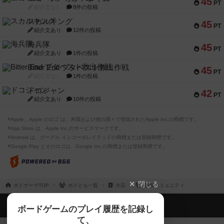
45
PT
紹介文なし
8件の投稿
スカルキング
45
PT
紹介文あり
12件の投稿
海兵隊
45
PT
紹介文あり
1件の投稿
Bitter End ブタペスト救出作戦
45
PT
紹介文なし
1件の投稿
ドコジャン
42
PT
紹介文あり
10件の投稿
※Apple、Apple のロゴ は、米国および他の国々で登録されたApple Inc.の商標です。
※App Store は、Apple Inc.のサービスマークです。
※Android は、グーグル インコーポレイテッドの商標または登録商標です。
※Google Play とそのロゴは、Google Inc.の商標または登録商標です。
閉じる
ボドゲーマTOP
ボドとも一覧
大石
参加コミュニティ
ボドゲーマTOP
ボードゲームのプレイ履歴を記録し
て、