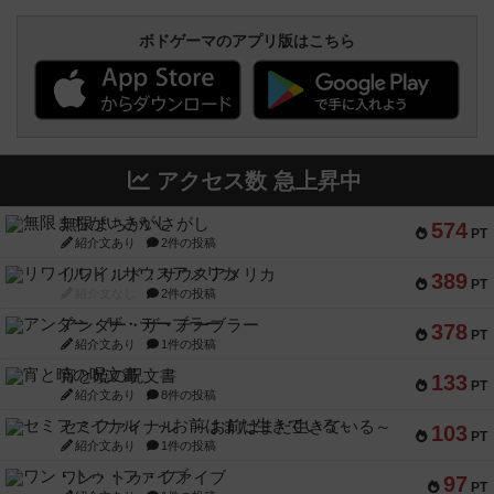
ボドゲーマのアプリ版はこちら
アクセス数 急上昇中
無限まちがいさがし
574
PT
紹介文あり
2件の投稿
リワイルド：サウスアメリカ
389
PT
紹介文なし
2件の投稿
アンダー・ザ・テーブラー
378
PT
紹介文あり
1件の投稿
宵と暁の呪文書
133
PT
紹介文あり
8件の投稿
セミファイナル ～お前はまだ生きている～
103
PT
紹介文あり
1件の投稿
ワン・トゥ・ファイブ
97
PT