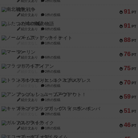
紹介文あり
1件の投稿
南北戦争
91
PT
紹介文あり
1件の投稿
ふたつの城の物語
91
PT
紹介文あり
6件の投稿
ノームズ・アット・ナイト
88
PT
紹介文なし
1件の投稿
マーリン
76
PT
紹介文あり
6件の投稿
フラットアイアン
75
PT
紹介文なし
2件の投稿
トランスオリエント・エクスプレス
70
PT
紹介文なし
1件の投稿
アンブッシュ！：ムーブアウト！
59
PT
紹介文あり
1件の投稿
キャプテン・フリップ：イスラ・ボンバ
51
PT
紹介文なし
2件の投稿
ガルフストライク
46
PT
紹介文あり
1件の投稿
エコーズ・オブ・タイム