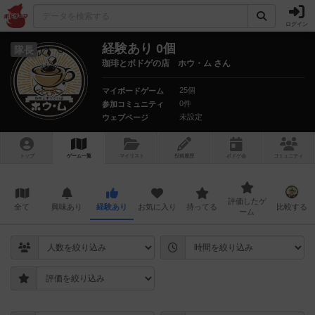
ログイン
経験あり 0個
隊長
珈琲とボドゲの店 ホウ・ム さん
25個
マイボードゲーム
0件
参加コミュニティ
未設定
ウェブページ
トップ
ゲーム一覧
マイリスト
投稿履歴
ボ
ドゲ
会
コミュニティ
評価したゲ
全て
興味あり
経験あり
お気に入り
持ってる
比較する
ーム