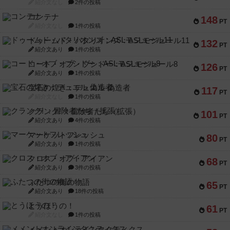
紹介文なし
2件の投稿
コンテナ
148
PT
紹介文なし
1件の投稿
ドゥームド・バタリオンズ：ASLモジュール11
132
PT
紹介文あり
1件の投稿
コード・オブ・ブシドー：ASLモジュール8
126
PT
紹介文あり
1件の投稿
宝石の煌き：デュエル 偽造者
117
PT
紹介文なし
1件の投稿
クランク! ：冒険者たち（拡張）
101
PT
紹介文あり
4件の投稿
マーケットフレッシュ
80
PT
紹介文あり
1件の投稿
クロス・オブ・アイアン
68
PT
紹介文あり
3件の投稿
ふたつの街の物語
65
PT
紹介文あり
18件の投稿
とうほうの！
61
PT
紹介文なし
1件の投稿
メメントオンラインタクティクス