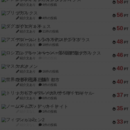
58
PT
紹介文あり
4件の投稿
ブリックス
56
PT
紹介文あり
4件の投稿
ダグエイトチェス
50
PT
紹介文あり
11件の投稿
アズール：シントラのステンドグラス
48
PT
紹介文あり
18件の投稿
ロシアン・キャンペーン：第5版デラックス
46
PT
紹介文あり
0件の投稿
マスクメン
40
PT
紹介文あり
16件の投稿
世界の七不思議：都市
40
PT
紹介文あり
3件の投稿
トリックギア - ペルソナ5 ザ・ロイヤル-
37
PT
紹介文あり
6件の投稿
ノームズ・アット・ナイト
35
PT
紹介文なし
1件の投稿
フィッシェン2
33
PT
紹介文なし
1件の投稿