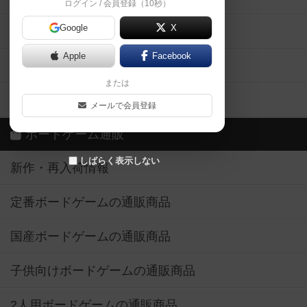
ログイン / 会員登録（10秒）
Google
X
ボドとも・会員一覧
Apple
Facebook
ボードゲーム業界コラム
または
ボドゲーマご利用案内
メールで会員登録
ボードゲーム通販
しばらく表示しない
新作・再入荷情報
定番ボードゲームの通販商品
国産ボードゲームの通販商品
子供向けボードゲームの通販商品
2人用ボードゲームの通販商品