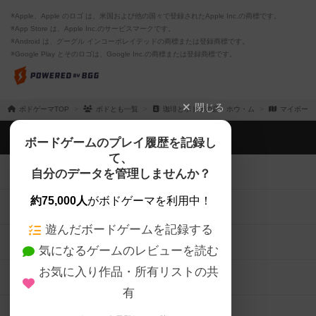
※Apple、Apple のロゴ は、米国および他の国々で登録されたApple Inc.の商標です。
※App Store は、Apple Inc.のサービスマークです。
※Android は、グーグル インコーポレイテッドの商標または登録商標です。
※Google Play とそのロゴは、Google Inc.の商標または登録商標です。
閉じる
ボドゲーマTOP
ボドとも一覧
珈琲とボドゲの店 ホウ・ム
マイボード
ボドゲーマTOP
ボードゲームのプレイ履歴を記録し
て、
ボードゲームを検索する
自分のデータを管理しませんか？
約75,000人
がボドゲーマを利用中！
ボードゲームの新着レビュー
遊んだボードゲームを記録する
ボードゲーム会情報
気になるゲームのレビューを読む
お気に入り作品・所有リストの共
メカニクス特集
有
掲示板・トピックス