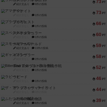
リスボン・トラム 28
73
PT
紹介文あり
9件の投稿
アマナイト
73
PT
紹介文なし
1件の投稿
ブラヴェスト
66
PT
紹介文なし
1件の投稿
スペクタキュラー
60
PT
紹介文なし
1件の投稿
スモールワールド
59
PT
紹介文あり
13件の投稿
ギャンブラー
58
PT
紹介文なし
2件の投稿
Bitter End ブタペスト救出作戦
52
PT
紹介文なし
1件の投稿
ラピード
46
PT
紹介文なし
1件の投稿
ザ・フラッフィー・ライト
44
PT
紹介文なし
0件の投稿
ふたつの城の物語
39
PT
紹介文あり
6件の投稿