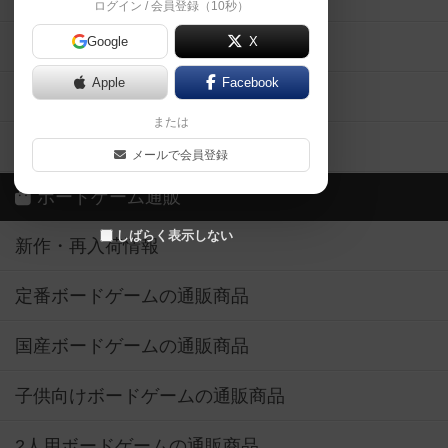
ログイン / 会員登録（10秒）
Google
X
ボドとも・会員一覧
Apple
Facebook
ボードゲーム業界コラム
または
ボドゲーマご利用案内
メールで会員登録
ボードゲーム通販
しばらく表示しない
新作・再入荷情報
定番ボードゲームの通販商品
国産ボードゲームの通販商品
子供向けボードゲームの通販商品
2人用ボードゲームの通販商品