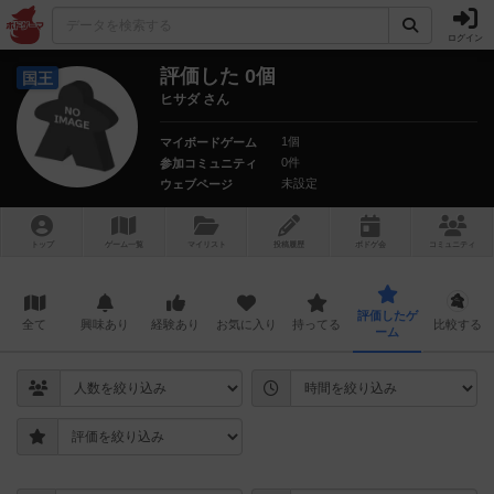
ログイン
評価した 0個
国王
ヒサダ さん
1個
マイボードゲーム
0件
参加コミュニティ
未設定
ウェブページ
トップ
ゲーム一覧
マイリスト
投稿履歴
ボ
ドゲ
会
コミュニティ
評価したゲ
全て
興味あり
経験あり
お気に入り
持ってる
比較する
ーム