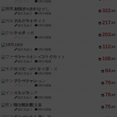
紹介文なし
1件の投稿
無限まちがいさがし
322
PT
紹介文あり
2件の投稿
ガルフストライク
217
PT
紹介文あり
1件の投稿
クルティボ
203
PT
紹介文なし
1件の投稿
1809
112
PT
紹介文あり
1件の投稿
ファースト・イン・フライト
108
PT
紹介文あり
3件の投稿
モズビ－ズ・レイダ－ズ
94
PT
紹介文あり
1件の投稿
テンプテーション
79
PT
紹介文なし
2件の投稿
インドネシア
78
PT
紹介文あり
2件の投稿
宵と暁の呪文書
75
PT
紹介文あり
8件の投稿