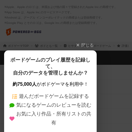
※Apple、Apple のロゴ は、米国および他の国々で登録されたApple Inc.の商標です。
※App Store は、Apple Inc.のサービスマークです。
※Android は、グーグル インコーポレイテッドの商標または登録商標です。
※Google Play とそのロゴは、Google Inc.の商標または登録商標です。
閉じる
ボドゲーマTOP
ボドとも一覧
ヒサダ
マイボードゲーム
評価し
ボドゲーマTOP
ボードゲームのプレイ履歴を記録し
て、
ボードゲームを検索する
自分のデータを管理しませんか？
約75,000人
がボドゲーマを利用中！
ボードゲームの新着レビュー
遊んだボードゲームを記録する
ボードゲーム会情報
気になるゲームのレビューを読む
お気に入り作品・所有リストの共
メカニクス特集
有
掲示板・トピックス