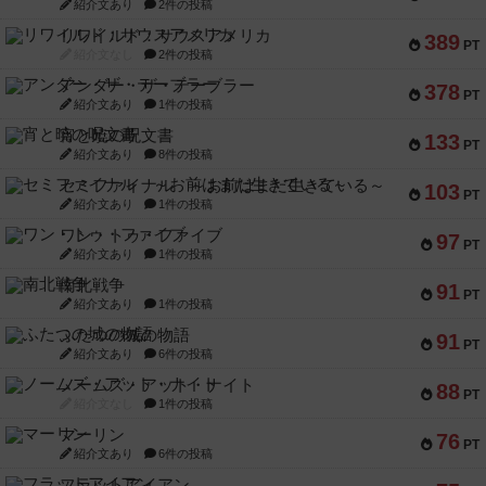
紹介文あり
2件の投稿
リワイルド：サウスアメリカ
389
PT
紹介文なし
2件の投稿
アンダー・ザ・テーブラー
378
PT
紹介文あり
1件の投稿
宵と暁の呪文書
133
PT
紹介文あり
8件の投稿
セミファイナル ～お前はまだ生きている～
103
PT
紹介文あり
1件の投稿
ワン・トゥ・ファイブ
97
PT
紹介文あり
1件の投稿
南北戦争
91
PT
紹介文あり
1件の投稿
ふたつの城の物語
91
PT
紹介文あり
6件の投稿
ノームズ・アット・ナイト
88
PT
紹介文なし
1件の投稿
マーリン
76
PT
紹介文あり
6件の投稿
フラットアイアン