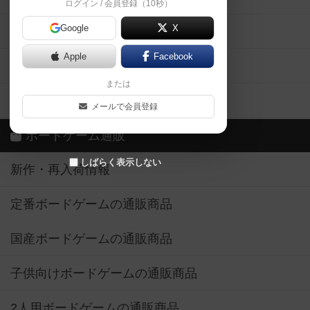
ログイン / 会員登録（10秒）
Google
X
ボドとも・会員一覧
Apple
Facebook
ボードゲーム業界コラム
または
ボドゲーマご利用案内
メールで会員登録
ボードゲーム通販
しばらく表示しない
新作・再入荷情報
定番ボードゲームの通販商品
国産ボードゲームの通販商品
子供向けボードゲームの通販商品
2人用ボードゲームの通販商品