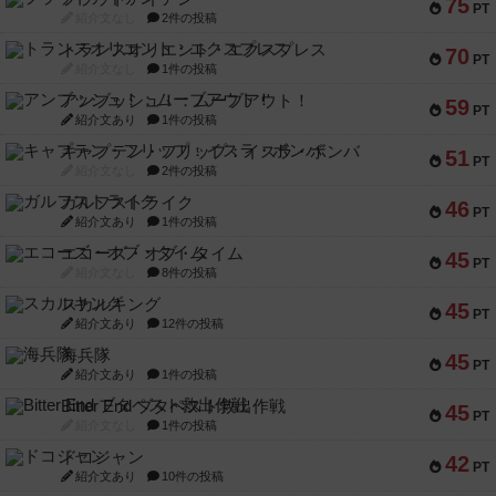
75
PT
紹介文なし
2件の投稿
トランスオリエント・エクスプレス
70
PT
紹介文なし
1件の投稿
アンブッシュ！：ムーブアウト！
59
PT
紹介文あり
1件の投稿
キャプテン・フリップ：イスラ・ボンバ
51
PT
紹介文なし
2件の投稿
ガルフストライク
46
PT
紹介文あり
1件の投稿
エコーズ・オブ・タイム
45
PT
紹介文なし
8件の投稿
スカルキング
45
PT
紹介文あり
12件の投稿
海兵隊
45
PT
紹介文あり
1件の投稿
Bitter End ブタペスト救出作戦
45
PT
紹介文なし
1件の投稿
ドコジャン
42
PT
紹介文あり
10件の投稿