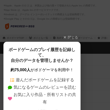
※Apple、Apple のロゴ は、米国および他の国々で登録されたApple Inc.の商標です。
※App Store は、Apple Inc.のサービスマークです。
※Android は、グーグル インコーポレイテッドの商標または登録商標です。
※Google Play とそのロゴは、Google Inc.の商標または登録商標です。
閉じる
ボドゲーマTOP
ボドとも一覧
島村丈
マイボードゲーム
評価し
ボドゲーマTOP
ボードゲームのプレイ履歴を記録し
て、
ボードゲームを検索する
自分のデータを管理しませんか？
約75,000人
がボドゲーマを利用中！
ボードゲームの新着レビュー
遊んだボードゲームを記録する
ボードゲーム会情報
気になるゲームのレビューを読む
お気に入り作品・所有リストの共
メカニクス特集
有
掲示板・トピックス