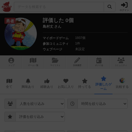
ログイン
評価した 0個
勇者
島村丈 さん
1937個
マイボードゲーム
1件
参加コミュニティ
未設定
ウェブページ
トップ
ゲーム一覧
マイリスト
投稿履歴
ボ
ドゲ
会
コミュニティ
評価したゲ
全て
興味あり
経験あり
お気に入り
持ってる
比較する
ーム