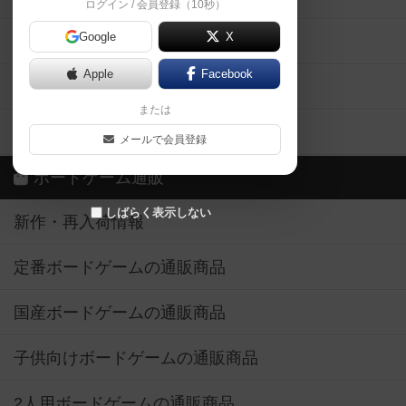
ログイン / 会員登録（10秒）
Google
X
ボドとも・会員一覧
Apple
Facebook
ボードゲーム業界コラム
または
ボドゲーマご利用案内
メールで会員登録
ボードゲーム通販
しばらく表示しない
新作・再入荷情報
定番ボードゲームの通販商品
国産ボードゲームの通販商品
子供向けボードゲームの通販商品
2人用ボードゲームの通販商品