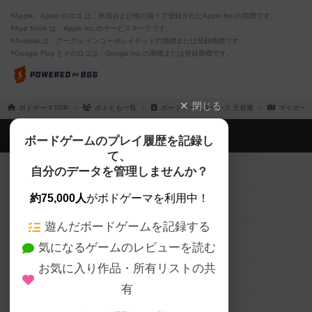
※Apple、Apple のロゴ は、米国および他の国々で登録されたApple Inc.の商標です。
※App Store は、Apple Inc.のサービスマークです。
※Android は、グーグル インコーポレイテッドの商標または登録商標です。
※Google Play とそのロゴは、Google Inc.の商標または登録商標です。
閉じる
ボドゲーマTOP
ボドとも一覧
ボードゲームスペース 天岩庵
マイボー
ボドゲーマTOP
ボードゲームのプレイ履歴を記録し
て、
ボードゲームを検索する
自分のデータを管理しませんか？
約75,000人
がボドゲーマを利用中！
ボードゲームの新着レビュー
遊んだボードゲームを記録する
ボードゲーム会情報
気になるゲームのレビューを読む
お気に入り作品・所有リストの共
メカニクス特集
有
掲示板・トピックス