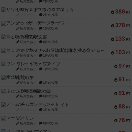
紹介文あり
2件の投稿
リワイルド：サウスアメリカ
389
PT
紹介文なし
2件の投稿
アンダー・ザ・テーブラー
378
PT
紹介文あり
1件の投稿
宵と暁の呪文書
133
PT
紹介文あり
8件の投稿
セミファイナル ～お前はまだ生きている～
103
PT
紹介文あり
1件の投稿
ワン・トゥ・ファイブ
97
PT
紹介文あり
1件の投稿
南北戦争
91
PT
紹介文あり
1件の投稿
ふたつの城の物語
91
PT
紹介文あり
6件の投稿
ノームズ・アット・ナイト
88
PT
紹介文なし
1件の投稿
マーリン
76
PT
紹介文あり
6件の投稿
フラットアイアン