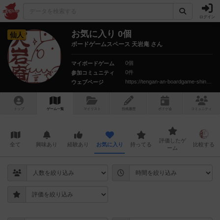
ログイン
お気に入り 0個
仙人
ボードゲームスペース 天岩庵 さん
0個
マイボードゲーム
0件
参加コミュニティ
https://tengan-an-boardgame-shinagawa.blogspot.jp/
ウェブページ
トップ
ゲーム一覧
マイリスト
投稿履歴
ボ
ドゲ
会
コミュニティ
評価したゲ
全て
興味あり
経験あり
お気に入り
持ってる
比較する
ーム