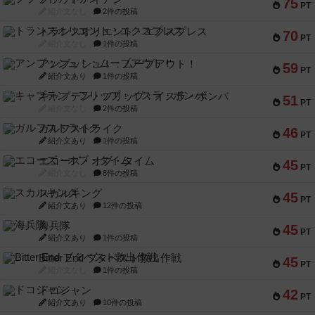
75
PT
紹介文なし
2件の投稿
トランスオリエント・エクスプレス
70
PT
紹介文なし
1件の投稿
アンブッシュ！：ムーブアウト！
59
PT
紹介文あり
1件の投稿
キャプテン・フリップ：イスラ・ボンバ
51
PT
紹介文なし
2件の投稿
ガルフストライク
46
PT
紹介文あり
1件の投稿
エコーズ・オブ・タイム
45
PT
紹介文なし
8件の投稿
スカルキング
45
PT
紹介文あり
12件の投稿
海兵隊
45
PT
紹介文あり
1件の投稿
Bitter End ブタペスト救出作戦
45
PT
紹介文なし
1件の投稿
ドコジャン
42
PT
紹介文あり
10件の投稿