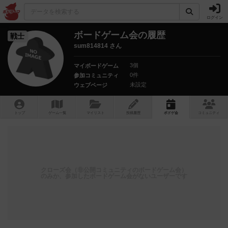
ログイン
ボードゲーム会の履歴
戦士
sum814814 さん
3個
マイボードゲーム
0件
参加コミュニティ
未設定
ウェブページ
トップ
ゲーム一覧
マイリスト
投稿履歴
ボ
ドゲ
会
コミュニティ
クローズ会（非公開コミュニティのボードゲーム会）
のみか、参加したボードゲーム会がないユーザーです