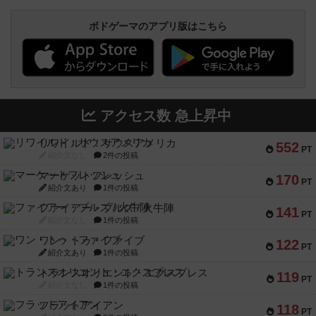
ボドゲーマのアプリ版はこちら
アクセス数 急上昇中
リワイルド：サウスアメリカ
552
PT
紹介文なし
2件の投稿
マーケットフレッシュ
170
PT
紹介文あり
1件の投稿
ファイアー・ブルズ / 火牛陣
141
PT
紹介文なし
1件の投稿
ワン・トゥ・ファイブ
122
PT
紹介文あり
1件の投稿
トランスオリエント・エクスプレス
119
PT
紹介文なし
1件の投稿
フラットアイアン
118
PT