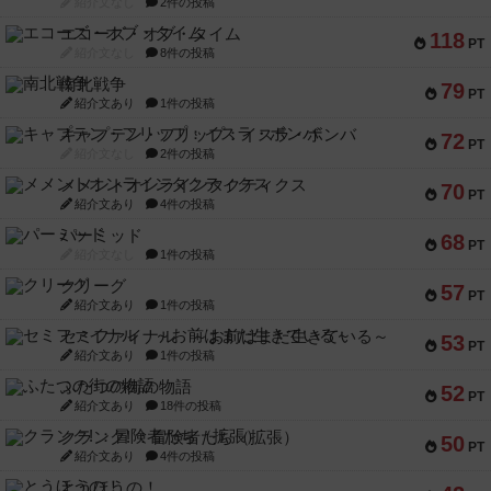
紹介文なし
2件の投稿
エコーズ・オブ・タイム
118
PT
紹介文なし
8件の投稿
南北戦争
79
PT
紹介文あり
1件の投稿
キャプテン・フリップ：イスラ・ボンバ
72
PT
紹介文なし
2件の投稿
メメントオンラインタクティクス
70
PT
紹介文あり
4件の投稿
パーミッド
68
PT
紹介文なし
1件の投稿
クリーグ
57
PT
紹介文あり
1件の投稿
セミファイナル ～お前はまだ生きている～
53
PT
紹介文あり
1件の投稿
ふたつの街の物語
52
PT
紹介文あり
18件の投稿
クランク! ：冒険者たち（拡張）
50
PT
紹介文あり
4件の投稿
とうほうの！