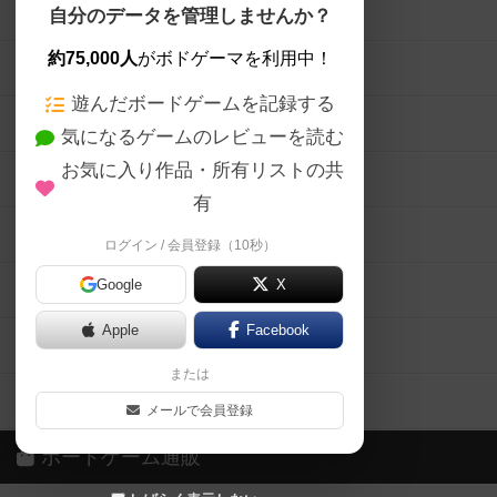
ボードゲームを検索する
自分のデータを管理しませんか？
約75,000人
がボドゲーマを利用中！
ボードゲームの新着レビュー
遊んだボードゲームを記録する
ボードゲーム会情報
気になるゲームのレビューを読む
お気に入り作品・所有リストの共
メカニクス特集
有
掲示板・トピックス
ログイン / 会員登録（10秒）
Google
X
ボドとも・会員一覧
Apple
Facebook
ボードゲーム業界コラム
または
ボドゲーマご利用案内
メールで会員登録
ボードゲーム通販