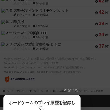
42
PT
紹介文なし
1件の投稿
スターマイン・ラミー ポケット
42
PT
紹介文あり
2件の投稿
海兵隊
39
PT
紹介文あり
1件の投稿
スーパーストア3000
39
PT
紹介文なし
1件の投稿
フリップ７：復讐心とともに
37
PT
紹介文なし
2件の投稿
※Apple、Apple のロゴ は、米国および他の国々で登録されたApple Inc.の商標です。
※App Store は、Apple Inc.のサービスマークです。
※Android は、グーグル インコーポレイテッドの商標または登録商標です。
※Google Play とそのロゴは、Google Inc.の商標または登録商標です。
閉じる
ボドゲーマTOP
ボドとも一覧
sum814814
ボードゲーム会の履歴
ボドゲーマTOP
ボードゲームのプレイ履歴を記録し
て、