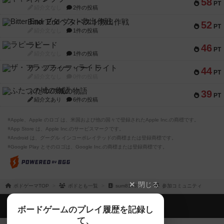
58
PT
紹介文なし
2件の投稿
Bitter End ブタペスト救出作戦
52
PT
紹介文なし
1件の投稿
ラピード
46
PT
紹介文なし
1件の投稿
ザ・フラッフィー・ライト
44
PT
紹介文なし
0件の投稿
ふたつの城の物語
39
PT
紹介文あり
6件の投稿
※Apple、Apple のロゴ は、米国および他の国々で登録されたApple Inc.の商標です。
※App Store は、Apple Inc.のサービスマークです。
※Android は、グーグル インコーポレイテッドの商標または登録商標です。
※Google Play とそのロゴは、Google Inc.の商標または登録商標です。
閉じる
ボドゲーマTOP
ボドとも一覧
sum814814
参加コミュニティ
ボドゲーマTOP
ボードゲームのプレイ履歴を記録し
て、