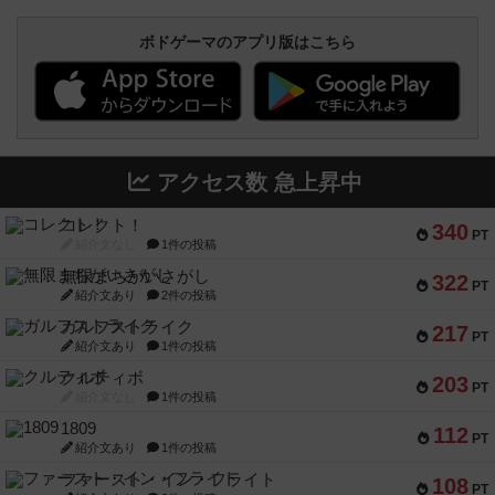
ボドゲーマのアプリ版はこちら
アクセス数 急上昇中
コレクト！
340
PT
紹介文なし
1件の投稿
無限まちがいさがし
322
PT
紹介文あり
2件の投稿
ガルフストライク
217
PT
紹介文あり
1件の投稿
クルティボ
203
PT
紹介文なし
1件の投稿
1809
112
PT
紹介文あり
1件の投稿
ファースト・イン・フライト
108
PT