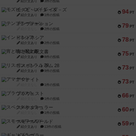
紹介文あり
3件の投稿
モズビ－ズ・レイダ－ズ
94
PT
紹介文あり
1件の投稿
テンプテーション
79
PT
紹介文なし
2件の投稿
インドネシア
78
PT
紹介文あり
2件の投稿
宵と暁の呪文書
75
PT
紹介文あり
8件の投稿
リスボン・トラム 28
73
PT
紹介文あり
9件の投稿
アマナイト
73
PT
紹介文なし
1件の投稿
ブラヴェスト
66
PT
紹介文なし
1件の投稿
スペクタキュラー
60
PT
紹介文なし
1件の投稿
スモールワールド
59
PT
紹介文あり
13件の投稿
ギャンブラー