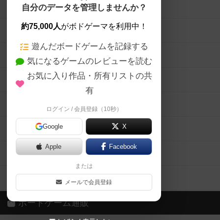
ボードゲームを検索する
自分のデータを管理しませんか？
約75,000人
がボドゲーマを利用中！
ボードゲームの新着レビュー
遊んだボードゲームを記録する
ボードゲーム会情報
気になるゲームのレビューを読む
お気に入り作品・所有リストの共
メカニクス特集
有
掲示板・トピックス
ログイン / 会員登録（10秒）
Google
X
ボドとも・会員一覧
Apple
Facebook
ボードゲーム業界コラム
または
ボドゲーマご利用案内
メールで会員登録
ボードゲーム通販