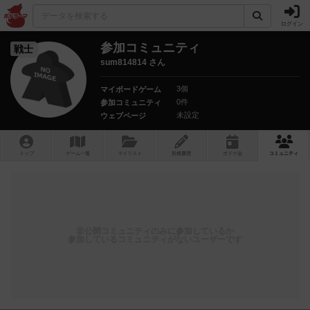
ログイン
参加コミュニティ
戦士
sum814814 さん
3個
マイボードゲーム
0件
参加コミュニティ
未設定
ウェブページ
トップ
ゲーム一覧
マイリスト
投稿履歴
ボ
ドゲ
会
コミュニティ
非公開コミュニティのみに参加しているか
参加しているコミュニティがないユーザーです