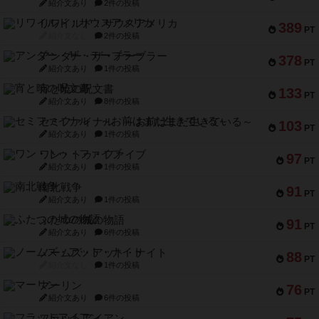
紹介文あり
2件の投稿
リワイルド：サウスアメリカ
389
PT
紹介文なし
2件の投稿
アンダー・ザ・テーブラー
378
PT
紹介文あり
1件の投稿
宵と暁の呪文書
133
PT
紹介文あり
8件の投稿
セミファイナル ～お前はまだ生きている～
103
PT
紹介文あり
1件の投稿
ワン・トゥ・ファイブ
97
PT
紹介文あり
1件の投稿
南北戦争
91
PT
紹介文あり
1件の投稿
ふたつの城の物語
91
PT
紹介文あり
6件の投稿
ノームズ・アット・ナイト
88
PT
紹介文なし
1件の投稿
マーリン
76
PT
紹介文あり
6件の投稿
フラットアイアン