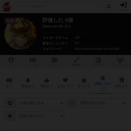
ログイン
評価した 0個
皇帝
Game to Life さん
1個
マイボードゲーム
0件
参加コミュニティ
https://www.bodoge-intl.com/gtl/
ウェブページ
トップ
ゲーム一覧
マイリスト
投稿履歴
ボ
ドゲ
会
コミュニティ
評価したゲ
全て
興味あり
経験あり
お気に入り
持ってる
比較する
ーム