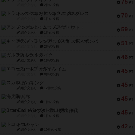
75
PT
紹介文なし
2件の投稿
トランスオリエント・エクスプレス
70
PT
紹介文なし
1件の投稿
アンブッシュ！：ムーブアウト！
59
PT
紹介文あり
1件の投稿
キャプテン・フリップ：イスラ・ボンバ
51
PT
紹介文なし
2件の投稿
ガルフストライク
46
PT
紹介文あり
1件の投稿
エコーズ・オブ・タイム
45
PT
紹介文なし
8件の投稿
スカルキング
45
PT
紹介文あり
12件の投稿
海兵隊
45
PT
紹介文あり
1件の投稿
Bitter End ブタペスト救出作戦
45
PT
紹介文なし
1件の投稿
ドコジャン
42
PT
紹介文あり
10件の投稿