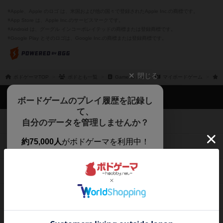
※Apple、Apple のロゴ は、米国および他の国々で登録されたApple Inc.の商標です。
※App Store は、Apple Inc.のサービスマークです。
※Android は、グーグル インコーポレイテッドの商標または登録商標です。
※Google Play とそのロゴは、Google Inc.の商標または登録商標です。
閉じる
ボドゲーマTOP
ボドとも一覧
Game to Life
マイボードゲーム
ボドゲーマTOP
ボードゲームのプレイ履歴を記録し
て、
ボードゲームを検索する
自分のデータを管理しませんか？
約75,000人
がボドゲーマを利用中！
ボードゲームの新着レビュー
遊んだボードゲームを記録する
ボードゲーム会情報
気になるゲームのレビューを読む
お気に入り作品・所有リストの共
メカニクス特集
有
掲示板・トピックス