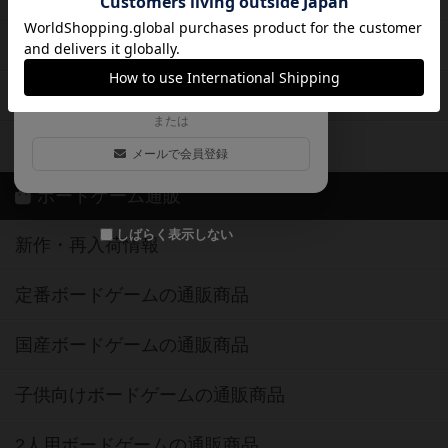
ログイン / 会員登録（10秒）
Google
X
ボドとも・会員一覧
Apple
Facebook
ボードゲーム業界コラム
または
ボドゲーマご利用案内
メールで会員登録
ボードゲーム通販
しばらく表示しない
新作・再入荷情報
定番ボードゲームの通販商品
国産ボードゲームの通販商品
子供向けボードゲームの通販商品
2人用ボードゲームの通販商品