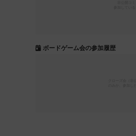
非公開コミ
参加している
ボードゲーム会の参加履歴
クローズ会（非
のみか、参加し