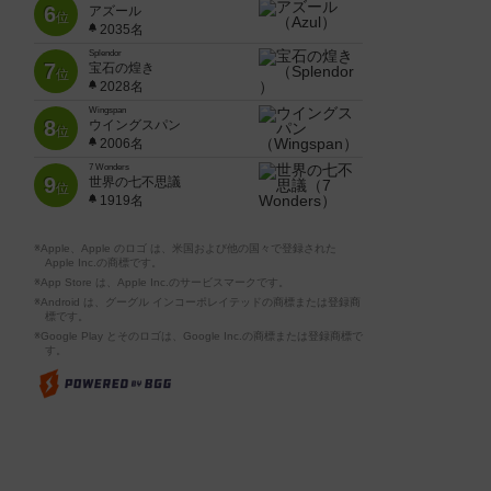
6
アズール
位
2035名
Splendor
7
宝石の煌き
位
2028名
Wingspan
8
ウイングスパン
位
2006名
7 Wonders
9
世界の七不思議
位
1919名
※Apple、Apple のロゴ は、米国および他の国々で登録された
Apple Inc.の商標です。
※App Store は、Apple Inc.のサービスマークです。
※Android は、グーグル インコーポレイテッドの商標または登録商
標です。
※Google Play とそのロゴは、Google Inc.の商標または登録商標で
す。