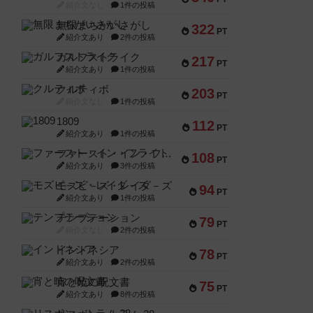
紹介文なし
1件の投稿
無限まちがいさがし
322
PT
紹介文あり
2件の投稿
ガルフストライク
217
PT
紹介文あり
1件の投稿
クルティボ
203
PT
紹介文なし
1件の投稿
1809
112
PT
紹介文あり
1件の投稿
ファースト・イン・フライト
108
PT
紹介文あり
3件の投稿
モズビ－ズ・レイダ－ズ
94
PT
紹介文あり
1件の投稿
テンプテーション
79
PT
紹介文なし
2件の投稿
インドネシア
78
PT
紹介文あり
2件の投稿
宵と暁の呪文書
75
PT
紹介文あり
8件の投稿