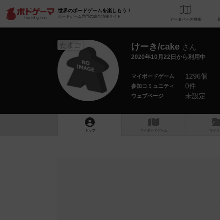
世界のボードゲームを楽しもう！
ボードゲーム専門の総合情報サイト
データベース
検
たまご
けーき/cake
さん
2020年10月22日から利用中
1296個
マイボードゲーム
0件
参加コミュニティ
未設定
ウェブページ
トップ
マイボードゲーム
マイリ