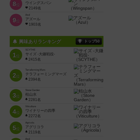
8
ウイングスパン
位
2149名
Azul
9
アズール
位
1903名
興味ありランキング
トップ50
SCYTHE
1
サイズ -大鎌戦役-
位
2415名
Terraforming Mars
2
テラフォーミングマーズ
位
2394名
Stone Garden
3
枯山水
位
2281名
Viticulture
4
ワイナリーの四季
位
2272名
Agricola
5
アグリコラ
位
2119名
Azul