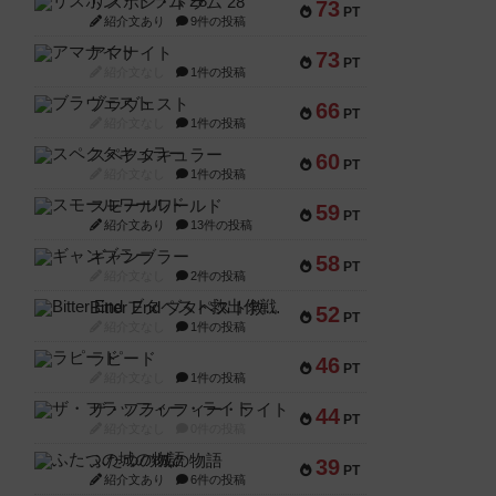
リスボン・トラム 28
73
PT
紹介文あり
9件の投稿
アマナイト
73
PT
紹介文なし
1件の投稿
ブラヴェスト
66
PT
紹介文なし
1件の投稿
スペクタキュラー
60
PT
紹介文なし
1件の投稿
スモールワールド
59
PT
紹介文あり
13件の投稿
ギャンブラー
58
PT
紹介文なし
2件の投稿
Bitter End ブタペスト救出作戦
52
PT
紹介文なし
1件の投稿
ラピード
46
PT
紹介文なし
1件の投稿
ザ・フラッフィー・ライト
44
PT
紹介文なし
0件の投稿
ふたつの城の物語
39
PT
紹介文あり
6件の投稿