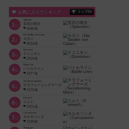
お気に入りランキング
トップ50
Splendor
1
宝石の煌き
位
4040名
Die Siedler von Catan
2
カタン
位
3616名
Dominion
3
ドミニオン
位
2528名
Battle Line
4
バトルライン
位
2377名
Terraforming Mars
5
テラフォーミングマーズ
位
2370名
6 nimmt!
6
ニムト
位
2201名
Carcassonne
7
カルカソンヌ
位
2190名
Wingspan