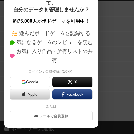
て、
ボードゲームを検索する
自分のデータを管理しませんか？
約75,000人
がボドゲーマを利用中！
ボードゲームの新着レビュー
遊んだボードゲームを記録する
ボードゲーム会情報
気になるゲームのレビューを読む
お気に入り作品・所有リストの共
メカニクス特集
有
掲示板・トピックス
ログイン / 会員登録（10秒）
Google
X
ボドとも・会員一覧
Apple
Facebook
ボードゲーム業界コラム
または
ボドゲーマご利用案内
メールで会員登録
ボードゲーム通販