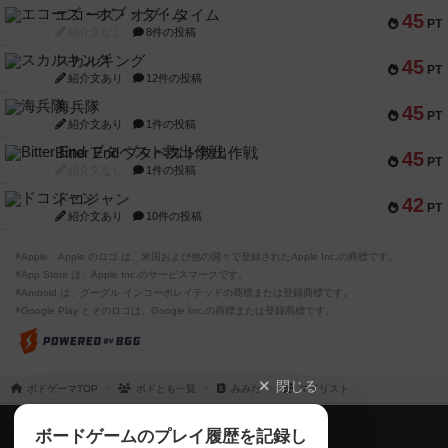
エコーズ・オブ・タイム
45
PT
紹介文なし
8件の投稿
スカルキング
45
PT
紹介文あり
12件の投稿
海兵隊
45
PT
紹介文あり
1件の投稿
Bitter End ブタペスト救出作戦
45
PT
紹介文なし
1件の投稿
ドコジャン
42
PT
紹介文あり
10件の投稿
※Apple、Apple のロゴ は、米国および他の国々で登録されたApple Inc.の商標です。
※App Store は、Apple Inc.のサービスマークです。
※Android は、グーグル インコーポレイテッドの商標または登録商標です。
※Google Play とそのロゴは、Google Inc.の商標または登録商標です。
閉じる
ボドゲーマTOP
ボドとも一覧
みみた
マイリスト
ボドゲーマTOP
ボードゲームのプレイ履歴を記録し