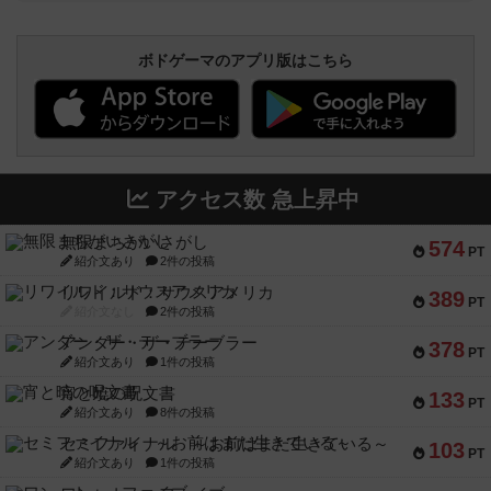
ボドゲーマのアプリ版はこちら
アクセス数 急上昇中
無限まちがいさがし
574
PT
紹介文あり
2件の投稿
リワイルド：サウスアメリカ
389
PT
紹介文なし
2件の投稿
アンダー・ザ・テーブラー
378
PT
紹介文あり
1件の投稿
宵と暁の呪文書
133
PT
紹介文あり
8件の投稿
セミファイナル ～お前はまだ生きている～
103
PT
紹介文あり
1件の投稿