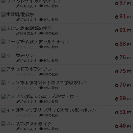
ワン・トゥ・ファイブ
97
PT
紹介文あり
1件の投稿
南北戦争
91
PT
紹介文あり
1件の投稿
ふたつの城の物語
91
PT
紹介文あり
6件の投稿
ノームズ・アット・ナイト
88
PT
紹介文なし
1件の投稿
マーリン
76
PT
紹介文あり
6件の投稿
フラットアイアン
75
PT
紹介文なし
2件の投稿
トランスオリエント・エクスプレス
70
PT
紹介文なし
1件の投稿
アンブッシュ！：ムーブアウト！
59
PT
紹介文あり
1件の投稿
キャプテン・フリップ：イスラ・ボンバ
51
PT
紹介文なし
2件の投稿
ガルフストライク
46
PT
紹介文あり
1件の投稿