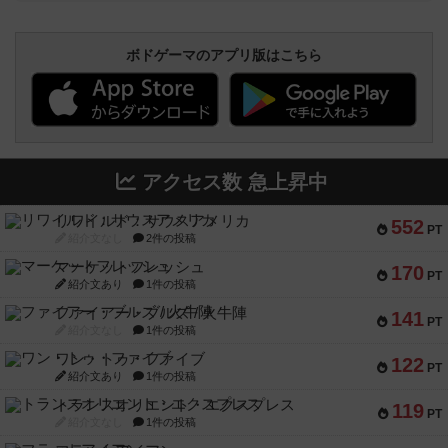
ボドゲーマのアプリ版はこちら
アクセス数 急上昇中
リワイルド：サウスアメリカ
552
PT
紹介文なし
2件の投稿
マーケットフレッシュ
170
PT
紹介文あり
1件の投稿
ファイアー・ブルズ / 火牛陣
141
PT
紹介文なし
1件の投稿
ワン・トゥ・ファイブ
122
PT
紹介文あり
1件の投稿
トランスオリエント・エクスプレス
119
PT
紹介文なし
1件の投稿