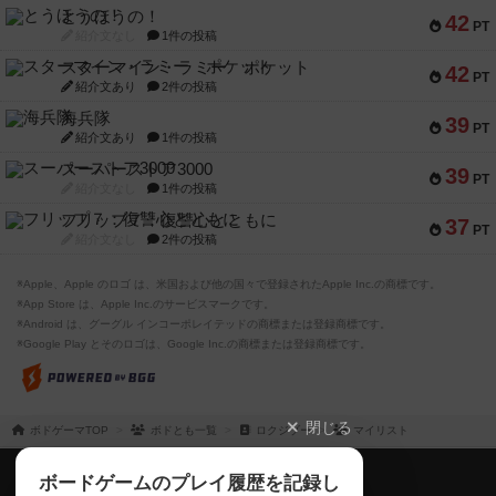
とうほうの！
42
PT
紹介文なし
1件の投稿
スターマイン・ラミー ポケット
42
PT
紹介文あり
2件の投稿
海兵隊
39
PT
紹介文あり
1件の投稿
スーパーストア3000
39
PT
紹介文なし
1件の投稿
フリップ７：復讐心とともに
37
PT
紹介文なし
2件の投稿
※Apple、Apple のロゴ は、米国および他の国々で登録されたApple Inc.の商標です。
※App Store は、Apple Inc.のサービスマークです。
※Android は、グーグル インコーポレイテッドの商標または登録商標です。
※Google Play とそのロゴは、Google Inc.の商標または登録商標です。
閉じる
ボドゲーマTOP
ボドとも一覧
ロクジゾー
マイリスト
ボドゲーマTOP
ボードゲームのプレイ履歴を記録し