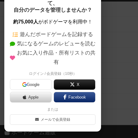
て、
ボードゲームを検索する
自分のデータを管理しませんか？
約75,000人
がボドゲーマを利用中！
ボードゲームの新着レビュー
遊んだボードゲームを記録する
ボードゲーム会情報
気になるゲームのレビューを読む
お気に入り作品・所有リストの共
メカニクス特集
有
掲示板・トピックス
ログイン / 会員登録（10秒）
Google
X
ボドとも・会員一覧
Apple
Facebook
ボードゲーム業界コラム
または
ボドゲーマご利用案内
メールで会員登録
ボードゲーム通販