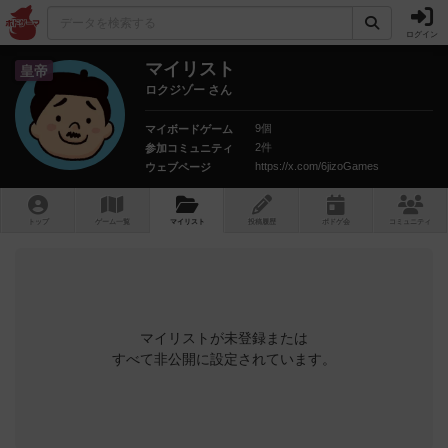
ログイン
マイリスト
皇帝
ロクジゾー さん
9個
マイボードゲーム
2件
参加コミュニティ
https://x.com/6jizoGames
ウェブページ
トップ
ゲーム一覧
マイリスト
投稿履歴
ボ
ドゲ
会
コミュニティ
マイリストが未登録または
すべて非公開に設定されています。