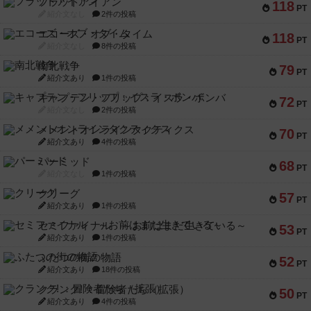
フラットアイアン
118
PT
紹介文なし
2件の投稿
エコーズ・オブ・タイム
118
PT
紹介文なし
8件の投稿
南北戦争
79
PT
紹介文あり
1件の投稿
キャプテン・フリップ：イスラ・ボンバ
72
PT
紹介文なし
2件の投稿
メメントオンラインタクティクス
70
PT
紹介文あり
4件の投稿
パーミッド
68
PT
紹介文なし
1件の投稿
クリーグ
57
PT
紹介文あり
1件の投稿
セミファイナル ～お前はまだ生きている～
53
PT
紹介文あり
1件の投稿
ふたつの街の物語
52
PT
紹介文あり
18件の投稿
クランク! ：冒険者たち（拡張）
50
PT
紹介文あり
4件の投稿