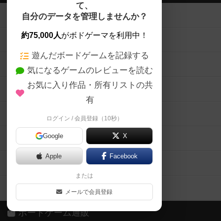
て、
ボードゲームを検索する
自分のデータを管理しませんか？
約75,000人
がボドゲーマを利用中！
ボードゲームの新着レビュー
遊んだボードゲームを記録する
ボードゲーム会情報
気になるゲームのレビューを読む
お気に入り作品・所有リストの共
メカニクス特集
有
掲示板・トピックス
ログイン / 会員登録（10秒）
Google
X
ボドとも・会員一覧
Apple
Facebook
ボードゲーム業界コラム
または
ボドゲーマご利用案内
メールで会員登録
ボードゲーム通販