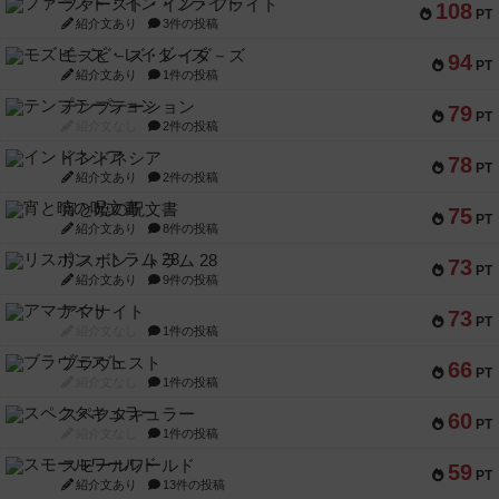
ファースト・イン・フライト
108
PT
紹介文あり
3件の投稿
モズビ－ズ・レイダ－ズ
94
PT
紹介文あり
1件の投稿
テンプテーション
79
PT
紹介文なし
2件の投稿
インドネシア
78
PT
紹介文あり
2件の投稿
宵と暁の呪文書
75
PT
紹介文あり
8件の投稿
リスボン・トラム 28
73
PT
紹介文あり
9件の投稿
アマナイト
73
PT
紹介文なし
1件の投稿
ブラヴェスト
66
PT
紹介文なし
1件の投稿
スペクタキュラー
60
PT
紹介文なし
1件の投稿
スモールワールド
59
PT
紹介文あり
13件の投稿