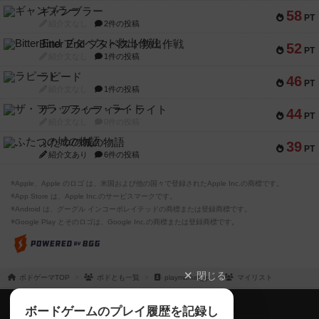
ギャンブラー
58
PT
紹介文なし
2件の投稿
Bitter End ブタペスト救出作戦
52
PT
紹介文なし
1件の投稿
ラピード
46
PT
紹介文なし
1件の投稿
ザ・フラッフィー・ライト
44
PT
紹介文なし
0件の投稿
ふたつの城の物語
39
PT
紹介文あり
6件の投稿
※Apple、Apple のロゴ は、米国および他の国々で登録されたApple Inc.の商標です。
※App Store は、Apple Inc.のサービスマークです。
※Android は、グーグル インコーポレイテッドの商標または登録商標です。
※Google Play とそのロゴは、Google Inc.の商標または登録商標です。
閉じる
ボドゲーマTOP
ボドとも一覧
playmarket_jp
マイリスト
ボドゲーマTOP
ボードゲームのプレイ履歴を記録し