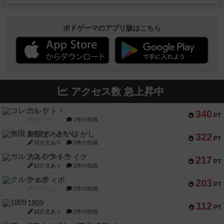
ボドゲーマのアプリ版はこちら
アクセス数 急上昇中
コレクト！
340
PT
紹介文なし
1件の投稿
無限まちがいさがし
322
PT
紹介文あり
2件の投稿
ガルフストライク
217
PT
紹介文あり
1件の投稿
クルティボ
203
PT
紹介文なし
1件の投稿
1809
112
PT
紹介文あり
1件の投稿