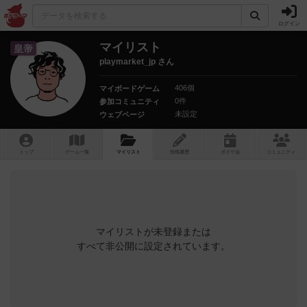
ログイン
マイリスト
皇帝
playmarket_jp さん
406個
マイボードゲーム
0件
参加コミュニティ
未設定
ウェブページ
トップ
ゲーム一覧
マイリスト
投稿履歴
ボ
ドゲ
会
コミュニティ
マイリストが未登録または
すべて非公開に設定されています。