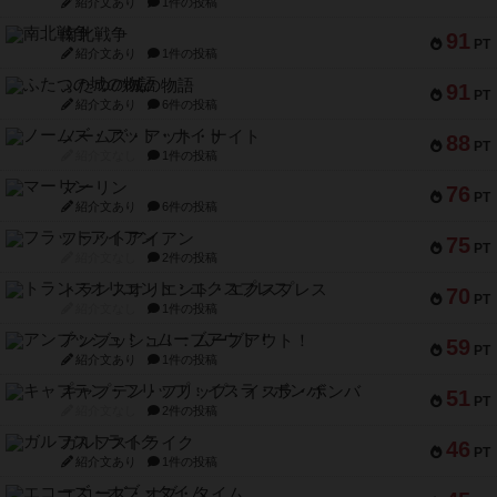
紹介文あり
1件の投稿
南北戦争
91
PT
紹介文あり
1件の投稿
ふたつの城の物語
91
PT
紹介文あり
6件の投稿
ノームズ・アット・ナイト
88
PT
紹介文なし
1件の投稿
マーリン
76
PT
紹介文あり
6件の投稿
フラットアイアン
75
PT
紹介文なし
2件の投稿
トランスオリエント・エクスプレス
70
PT
紹介文なし
1件の投稿
アンブッシュ！：ムーブアウト！
59
PT
紹介文あり
1件の投稿
キャプテン・フリップ：イスラ・ボンバ
51
PT
紹介文なし
2件の投稿
ガルフストライク
46
PT
紹介文あり
1件の投稿
エコーズ・オブ・タイム