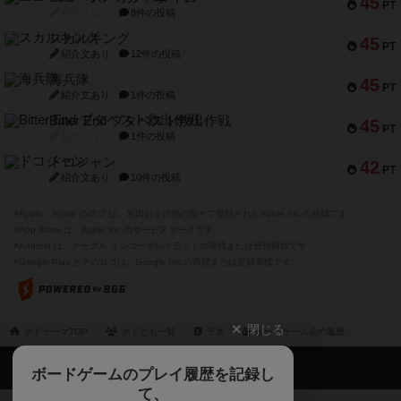
45
PT
紹介文なし
8件の投稿
スカルキング
45
PT
紹介文あり
12件の投稿
海兵隊
45
PT
紹介文あり
1件の投稿
Bitter End ブタペスト救出作戦
45
PT
紹介文なし
1件の投稿
ドコジャン
42
PT
紹介文あり
10件の投稿
※Apple、Apple のロゴ は、米国および他の国々で登録されたApple Inc.の商標です。
※App Store は、Apple Inc.のサービスマークです。
※Android は、グーグル インコーポレイテッドの商標または登録商標です。
※Google Play とそのロゴは、Google Inc.の商標または登録商標です。
閉じる
ボドゲーマTOP
ボドとも一覧
千本
ボードゲーム会の履歴
ボドゲーマTOP
ボードゲームのプレイ履歴を記録し
て、