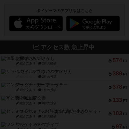
ボドゲーマのアプリ版はこちら
アクセス数 急上昇中
無限まちがいさがし
574
PT
紹介文あり
2件の投稿
リワイルド：サウスアメリカ
389
PT
紹介文なし
2件の投稿
アンダー・ザ・テーブラー
378
PT
紹介文あり
1件の投稿
宵と暁の呪文書
133
PT
紹介文あり
8件の投稿
セミファイナル ～お前はまだ生きている～
103
PT
紹介文あり
1件の投稿
ワン・トゥ・ファイブ
97
PT