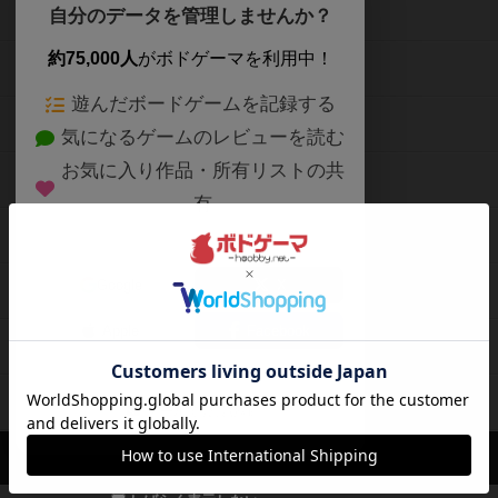
ボードゲームを検索する
自分のデータを管理しませんか？
約75,000人
がボドゲーマを利用中！
ボードゲームの新着レビュー
遊んだボードゲームを記録する
ボードゲーム会情報
気になるゲームのレビューを読む
お気に入り作品・所有リストの共
メカニクス特集
有
掲示板・トピックス
ログイン / 会員登録（10秒）
Google
X
ボドとも・会員一覧
Apple
Facebook
ボードゲーム業界コラム
または
ボドゲーマご利用案内
メールで会員登録
ボードゲーム通販