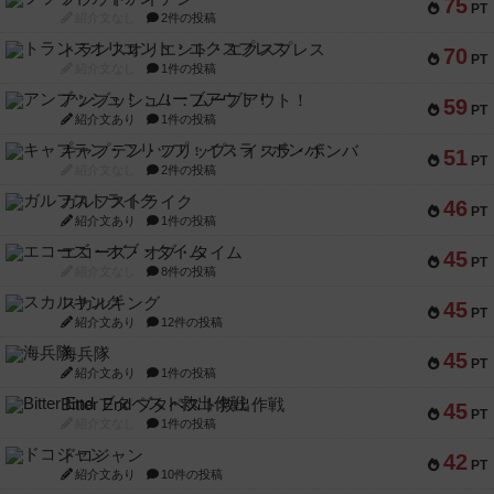
75
PT
紹介文なし
2件の投稿
トランスオリエント・エクスプレス
70
PT
紹介文なし
1件の投稿
アンブッシュ！：ムーブアウト！
59
PT
紹介文あり
1件の投稿
キャプテン・フリップ：イスラ・ボンバ
51
PT
紹介文なし
2件の投稿
ガルフストライク
46
PT
紹介文あり
1件の投稿
エコーズ・オブ・タイム
45
PT
紹介文なし
8件の投稿
スカルキング
45
PT
紹介文あり
12件の投稿
海兵隊
45
PT
紹介文あり
1件の投稿
Bitter End ブタペスト救出作戦
45
PT
紹介文なし
1件の投稿
ドコジャン
42
PT
紹介文あり
10件の投稿