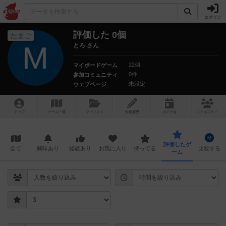
ログイン
評価した 0個
たまご
とろ さん
22個
マイボードゲーム
0件
参加コミュニティ
未設定
ウェブページ
トップ
ゲーム一覧
マイリスト
投稿履歴
ボ
ドゲ
会
コミュニティ
評価したゲ
全て
興味あり
経験あり
お気に入り
持ってる
比較する
ーム