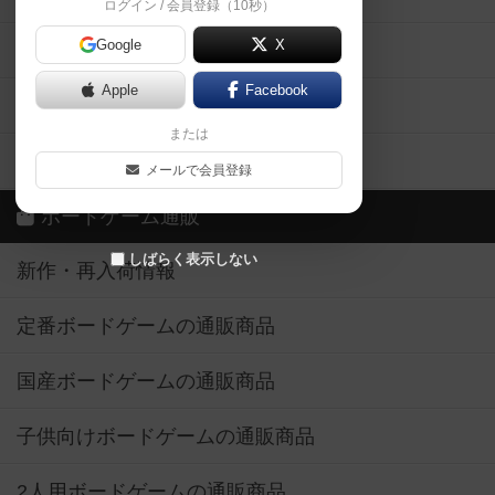
ログイン / 会員登録（10秒）
Google
X
ボドとも・会員一覧
Apple
Facebook
ボードゲーム業界コラム
または
ボドゲーマご利用案内
メールで会員登録
ボードゲーム通販
しばらく表示しない
新作・再入荷情報
定番ボードゲームの通販商品
国産ボードゲームの通販商品
子供向けボードゲームの通販商品
2人用ボードゲームの通販商品