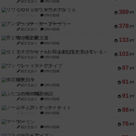
紹介文あり
2件の投稿
リワイルド：サウスアメリカ
389
PT
紹介文なし
2件の投稿
アンダー・ザ・テーブラー
378
PT
紹介文あり
1件の投稿
宵と暁の呪文書
133
PT
紹介文あり
8件の投稿
セミファイナル ～お前はまだ生きている～
103
PT
紹介文あり
1件の投稿
ワン・トゥ・ファイブ
97
PT
紹介文あり
1件の投稿
南北戦争
91
PT
紹介文あり
1件の投稿
ふたつの城の物語
91
PT
紹介文あり
6件の投稿
ノームズ・アット・ナイト
88
PT
紹介文なし
1件の投稿
マーリン
76
PT
紹介文あり
6件の投稿
フラットアイアン