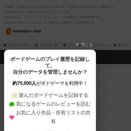
※Apple、Apple のロゴ は、米国および他の国々で登録されたApple Inc.の商標です。
※App Store は、Apple Inc.のサービスマークです。
※Android は、グーグル インコーポレイテッドの商標または登録商標です。
※Google Play とそのロゴは、Google Inc.の商標または登録商標です。
閉じる
ボドゲーマTOP
ボドとも一覧
とろ
マイボードゲーム
評価した
ボドゲーマTOP
ボードゲームのプレイ履歴を記録し
て、
ボードゲームを検索する
自分のデータを管理しませんか？
約75,000人
がボドゲーマを利用中！
ボードゲームの新着レビュー
遊んだボードゲームを記録する
ボードゲーム会情報
気になるゲームのレビューを読む
お気に入り作品・所有リストの共
メカニクス特集
有
掲示板・トピックス