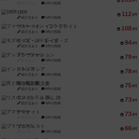
PT
紹介文なし
1件の投稿
1809
112
PT
紹介文あり
1件の投稿
ファースト・イン・フライト
108
PT
紹介文あり
3件の投稿
モズビ－ズ・レイダ－ズ
94
PT
紹介文あり
1件の投稿
テンプテーション
79
PT
紹介文なし
2件の投稿
インドネシア
78
PT
紹介文あり
2件の投稿
宵と暁の呪文書
75
PT
紹介文あり
8件の投稿
リスボン・トラム 28
73
PT
紹介文あり
9件の投稿
アマナイト
73
PT
紹介文なし
1件の投稿
ブラヴェスト
66
PT
紹介文なし
1件の投稿