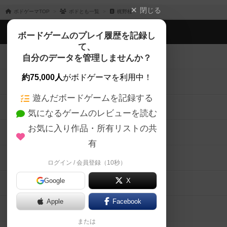
閉じる
ボドゲーマTOP
ボドとも一覧
梶野桂
ボドゲーマTOP
ボードゲームのプレイ履歴を記録し
て、
ボードゲームを検索する
自分のデータを管理しませんか？
約75,000人
がボドゲーマを利用中！
ボードゲームの新着レビュー
遊んだボードゲームを記録する
ボードゲーム会情報
気になるゲームのレビューを読む
お気に入り作品・所有リストの共
メカニクス特集
有
掲示板・トピックス
ログイン / 会員登録（10秒）
Google
X
ボドとも・会員一覧
Apple
Facebook
ボードゲーム業界コラム
または