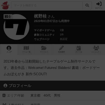
ログイン
梶野桂
さん
戦士
2020年03月07日から利用中
1個
マイボードゲーム
1件
参加コミュニティ
未設定
ウェブページ
トップ
ゲーム一覧
マイリスト
投稿履歴
ボ
ドゲ
会
コミュニティ
2013年春から活動開始したテーブルゲーム制作サークルで
す。過去作品：Welcome! Futures! Bidders! 書籍：ボードゲー
ムおぼえがき 新作:SCOUT!
プロフィール
エリア/年齡
東京都 40代 男性