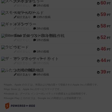
スペクタキュラー
60
PT
紹介文なし
1件の投稿
スモールワールド
59
PT
紹介文あり
13件の投稿
ギャンブラー
58
PT
紹介文なし
2件の投稿
Bitter End ブタペスト救出作戦
52
PT
紹介文なし
1件の投稿
ラピード
46
PT
紹介文なし
1件の投稿
ザ・フラッフィー・ライト
44
PT
紹介文なし
0件の投稿
ふたつの城の物語
39
PT
紹介文あり
6件の投稿
※Apple、Apple のロゴ は、米国および他の国々で登録されたApple Inc.の商標です。
※App Store は、Apple Inc.のサービスマークです。
※Android は、グーグル インコーポレイテッドの商標または登録商標です。
※Google Play とそのロゴは、Google Inc.の商標または登録商標です。