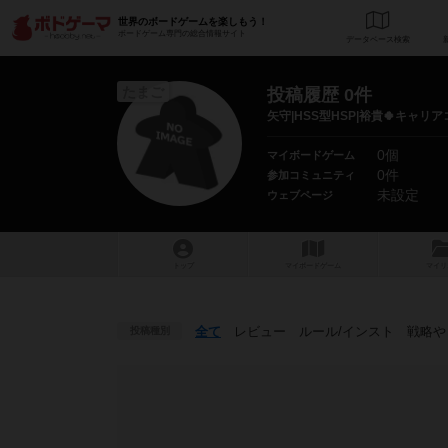
世界のボードゲームを楽しもう！
ボードゲーム専門の総合情報サイト
データベース
検
たまご
投稿履歴 0件
矢守|HSS型HSP|裕貴🍀キャ
0個
マイボードゲーム
0件
参加コミュニティ
未設定
ウェブページ
トップ
マイボードゲーム
マイリ
全て
レビュー
ルール
/インスト
戦略
や
投稿種別