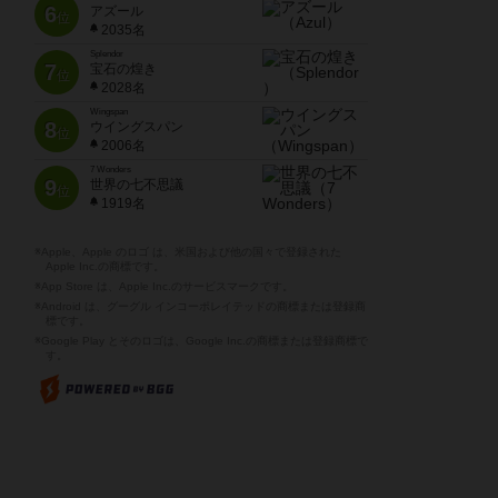
6
アズール
位
2035名
Splendor
7
宝石の煌き
位
2028名
Wingspan
8
ウイングスパン
位
2006名
7 Wonders
9
世界の七不思議
位
1919名
※Apple、Apple のロゴ は、米国および他の国々で登録された
Apple Inc.の商標です。
※App Store は、Apple Inc.のサービスマークです。
※Android は、グーグル インコーポレイテッドの商標または登録商
標です。
※Google Play とそのロゴは、Google Inc.の商標または登録商標で
す。