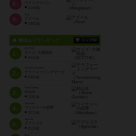
8
ウイングスパン
位
2149名
Azul
9
アズール
位
1903名
興味ありランキング
トップ50
SCYTHE
1
サイズ -大鎌戦役-
位
2415名
Terraforming Mars
2
テラフォーミングマーズ
位
2394名
Stone Garden
3
枯山水
位
2281名
Viticulture
4
ワイナリーの四季
位
2272名
Agricola
5
アグリコラ
位
2119名
Azul