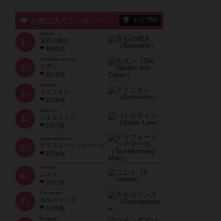
お気に入りランキング
トップ50
Splendor
1
宝石の煌き
位
4040名
Die Siedler von Catan
2
カタン
位
3616名
Dominion
3
ドミニオン
位
2528名
Battle Line
4
バトルライン
位
2377名
Terraforming Mars
5
テラフォーミングマーズ
位
2370名
6 nimmt!
6
ニムト
位
2201名
Carcassonne
7
カルカソンヌ
位
2190名
Wingspan