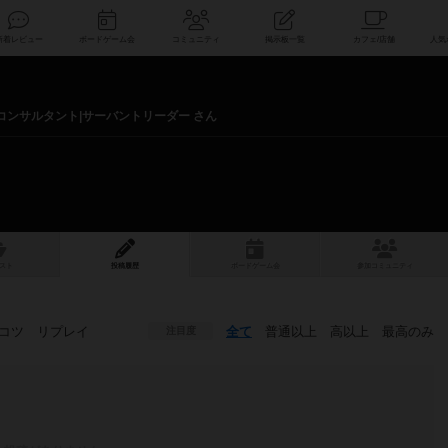
索
新着レビュー
ボードゲーム会
コミュニティ
掲示板一覧
リアコンサルタント|サーバントリーダー さん
スト
投稿履歴
ボ
ー
ドゲ
ーム
会
参加
コミュニティ
コツ
リプレイ
全て
普通以上
高以上
最高のみ
注目度