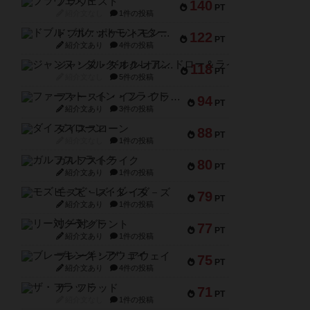
ブラヴェスト
140
PT
紹介文なし
1件の投稿
ドブル：ポケットモンスター
122
PT
紹介文あり
4件の投稿
ジャンヌ・ダルク-オルレアン ドロー＆ライト
118
PT
紹介文なし
5件の投稿
ファースト・イン・フライト
94
PT
紹介文あり
3件の投稿
ダイススローン
88
PT
紹介文なし
1件の投稿
ガルフストライク
80
PT
紹介文あり
1件の投稿
モズビ－ズ・レイダ－ズ
79
PT
紹介文あり
1件の投稿
リー対グラント
77
PT
紹介文あり
1件の投稿
ブレーキング・アウェイ
75
PT
紹介文あり
4件の投稿
ザ・フラッド
71
PT
紹介文なし
1件の投稿