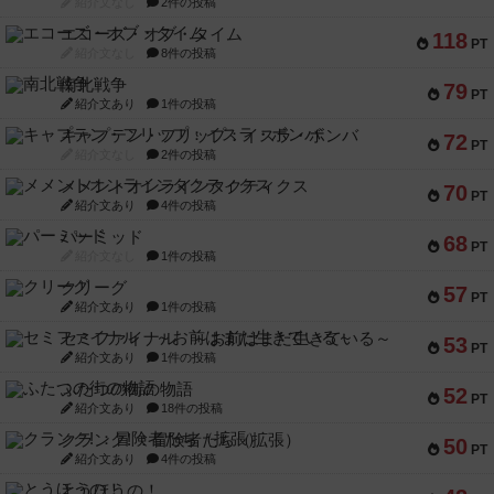
紹介文なし
2件の投稿
エコーズ・オブ・タイム
118
PT
紹介文なし
8件の投稿
南北戦争
79
PT
紹介文あり
1件の投稿
キャプテン・フリップ：イスラ・ボンバ
72
PT
紹介文なし
2件の投稿
メメントオンラインタクティクス
70
PT
紹介文あり
4件の投稿
パーミッド
68
PT
紹介文なし
1件の投稿
クリーグ
57
PT
紹介文あり
1件の投稿
セミファイナル ～お前はまだ生きている～
53
PT
紹介文あり
1件の投稿
ふたつの街の物語
52
PT
紹介文あり
18件の投稿
クランク! ：冒険者たち（拡張）
50
PT
紹介文あり
4件の投稿
とうほうの！