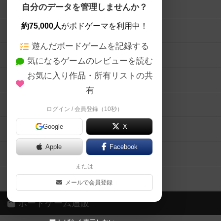
ボードゲームを検索する
自分のデータを管理しませんか？
約75,000人
がボドゲーマを利用中！
ボードゲームの新着レビュー
遊んだボードゲームを記録する
ボードゲーム会情報
気になるゲームのレビューを読む
お気に入り作品・所有リストの共
メカニクス特集
有
掲示板・トピックス
ログイン / 会員登録（10秒）
Google
X
ボドとも・会員一覧
Apple
Facebook
ボードゲーム業界コラム
または
ボドゲーマご利用案内
メールで会員登録
ボードゲーム通販