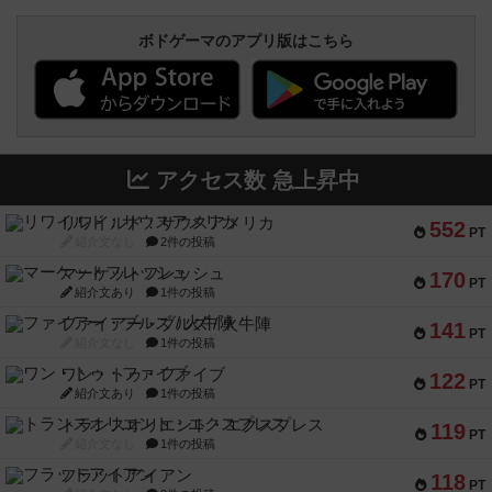
ボドゲーマのアプリ版はこちら
アクセス数 急上昇中
リワイルド：サウスアメリカ
552
PT
紹介文なし
2件の投稿
マーケットフレッシュ
170
PT
紹介文あり
1件の投稿
ファイアー・ブルズ / 火牛陣
141
PT
紹介文なし
1件の投稿
ワン・トゥ・ファイブ
122
PT
紹介文あり
1件の投稿
トランスオリエント・エクスプレス
119
PT
紹介文なし
1件の投稿
フラットアイアン
118
PT