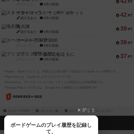
42
PT
紹介文なし
1件の投稿
スターマイン・ラミー ポケット
42
PT
紹介文あり
2件の投稿
海兵隊
39
PT
紹介文あり
1件の投稿
スーパーストア3000
39
PT
紹介文なし
1件の投稿
フリップ７：復讐心とともに
37
PT
紹介文なし
2件の投稿
※Apple、Apple のロゴ は、米国および他の国々で登録されたApple Inc.の商標です。
※App Store は、Apple Inc.のサービスマークです。
※Android は、グーグル インコーポレイテッドの商標または登録商標です。
※Google Play とそのロゴは、Google Inc.の商標または登録商標です。
閉じる
ボドゲーマTOP
ボドとも一覧
ちひろ
参加コミュニティ
ボドゲーマTOP
ボードゲームのプレイ履歴を記録し
て、