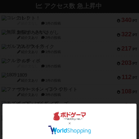
アクセス数 急上昇中
コレクト！
340
PT
紹介文なし
1件の投稿
無限まちがいさがし
322
PT
紹介文あり
2件の投稿
ガルフストライク
217
PT
紹介文あり
1件の投稿
クルティボ
203
PT
紹介文なし
1件の投稿
1809
112
PT
紹介文あり
1件の投稿
ファースト・イン・フライト
108
PT
紹介文あり
3件の投稿
モズビ－ズ・レイダ－ズ
94
PT
紹介文あり
1件の投稿
テンプテーション
79
PT
紹介文なし
2件の投稿
インドネシア
78
PT
紹介文あり
2件の投稿