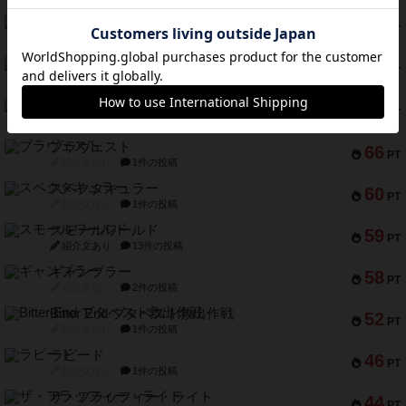
宵と暁の呪文書
75
PT
紹介文あり
8件の投稿
リスボン・トラム 28
73
PT
紹介文あり
9件の投稿
アマナイト
73
PT
紹介文なし
1件の投稿
ブラヴェスト
66
PT
紹介文なし
1件の投稿
スペクタキュラー
60
PT
紹介文なし
1件の投稿
スモールワールド
59
PT
紹介文あり
13件の投稿
ギャンブラー
58
PT
紹介文なし
2件の投稿
Bitter End ブタペスト救出作戦
52
PT
紹介文なし
1件の投稿
ラピード
46
PT
紹介文なし
1件の投稿
ザ・フラッフィー・ライト
44
PT