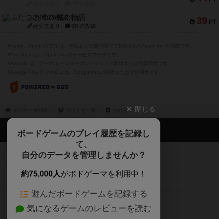
紹介文なし
0件の投稿
ふたつの城の物語
39
PT
紹介文あり
6件の投稿
※Apple、Apple のロゴ は、米国および他の国々で登録されたApple Inc.の商標です。
※App Store は、Apple Inc.のサービスマークです。
※Android は、グーグル インコーポレイテッドの商標または登録商標です。
※Google Play とそのロゴは、Google Inc.の商標または登録商標です。
閉じる
ボドゲーマTOP
ボドとも一覧
ちひろ
ボドゲーマTOP
ボードゲームのプレイ履歴を記録し
て、
ボードゲームを検索する
自分のデータを管理しませんか？
約75,000人
がボドゲーマを利用中！
ボードゲームの新着レビュー
遊んだボードゲームを記録する
ボードゲーム会情報
気になるゲームのレビューを読む