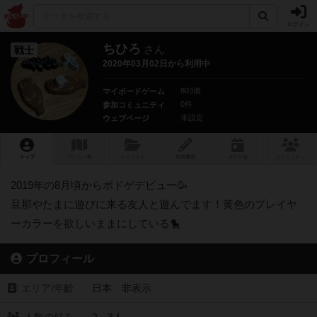
ログイン
ちひろ
さん
戦士
2020年03月02日から利用中
803個
マイボードゲーム
0件
参加コミュニティ
未設定
ウェブページ
トップ
ゲーム一覧
マイリスト
投稿履歴
ボ
ドゲ
会
コミュニティ
2019年の8月頃からボドゲデビュー🥳
旦那やたまに遊びに来る友人と遊んでます！黄色のプレイヤ
ーカラーを欲しいままにしている🐤
プロフィール
エリア/年齡
日本 非表示