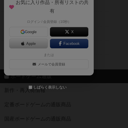
お気に入り作品・所有リストの共
メカニクス特集
有
掲示板・トピックス
ログイン / 会員登録（10秒）
Google
X
ボドとも・会員一覧
Apple
Facebook
ボードゲーム業界コラム
または
ボドゲーマご利用案内
メールで会員登録
ボードゲーム通販
しばらく表示しない
新作・再入荷情報
定番ボードゲームの通販商品
国産ボードゲームの通販商品