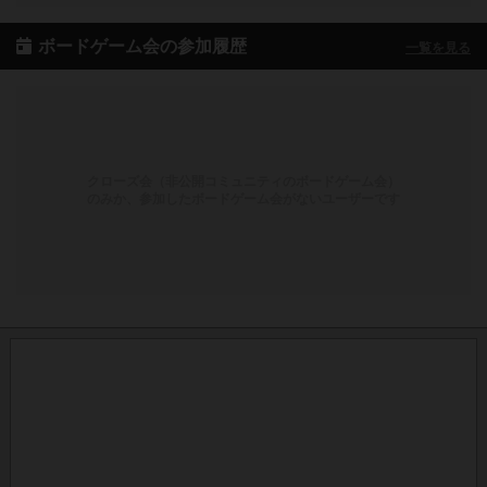
ボードゲーム会の参加履歴
一覧を見る
クローズ会（非公開コミュニティのボードゲーム会）
のみか、参加したボードゲーム会がないユーザーです