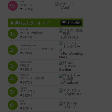
Azul
9
アズール
位
1903名
興味ありランキング
トップ50
SCYTHE
1
サイズ -大鎌戦役-
位
2415名
Terraforming Mars
2
テラフォーミングマーズ
位
2395名
Stone Garden
3
枯山水
位
2281名
Viticulture
4
ワイナリーの四季
位
2272名
Agricola
5
アグリコラ
位
2120名
Azul
6
アズール
位
2034名