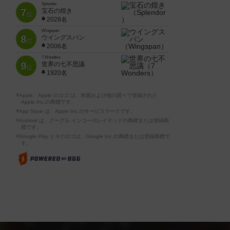
Splendor
7
宝石の煌き
位
2028名
Wingspan
8
ウイングスパン
位
2006名
7 Wonders
9
世界の七不思議
位
1920名
※Apple、Apple のロゴ は、米国および他の国々で登録された
Apple Inc.の商標です。
※App Store は、Apple Inc.のサービスマークです。
※Android は、グーグル インコーポレイテッドの商標または登録商
標です。
※Google Play とそのロゴは、Google Inc.の商標または登録商標で
す。