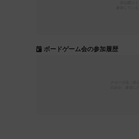
非公開コミ
参加している
ボードゲーム会の参加履歴
クローズ会（非
のみか、参加し