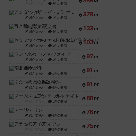
389
PT
紹介文なし
2件の投稿
アンダー・ザ・テーブラー
378
PT
紹介文あり
1件の投稿
宵と暁の呪文書
133
PT
紹介文あり
8件の投稿
セミファイナル ～お前はまだ生きている～
103
PT
紹介文あり
1件の投稿
ワン・トゥ・ファイブ
97
PT
紹介文あり
1件の投稿
南北戦争
91
PT
紹介文あり
1件の投稿
ふたつの城の物語
91
PT
紹介文あり
6件の投稿
ノームズ・アット・ナイト
88
PT
紹介文なし
1件の投稿
マーリン
76
PT
紹介文あり
6件の投稿
フラットアイアン
75
PT
紹介文なし
2件の投稿