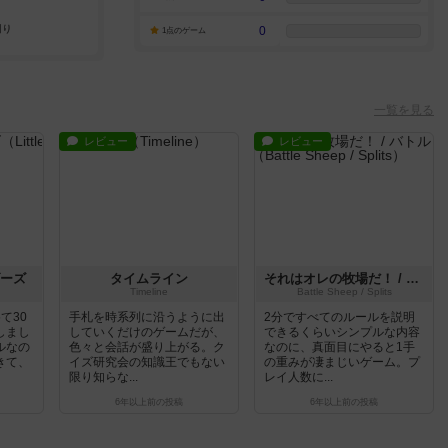
0
1点のゲーム
一覧を見る
レビュー
レビュー
ーズ
タイムライン
それはオレの牧場だ！ / バトルシープ
Timeline
Battle Sheep / Splits
て30
手札を時系列に沿うように出
2分ですべてのルールを説明
しまし
していくだけのゲームだが、
できるくらいシンプルな内容
ルなの
色々と会話が盛り上がる。ク
なのに、真面目にやると1手
きて、
イズ研究会の知識王でもない
の重みが凄まじいゲーム。プ
限り知らな...
レイ人数に...
6年以上前
の投稿
6年以上前
の投稿