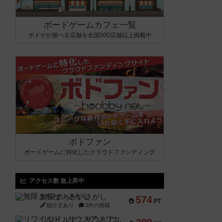
ボードゲームカフェ一覧
ボドゲが遊べる店舗を全国500店舗以上掲載中
ボドファン
ボードゲームに特化したクラウドファンディング
アクセス数 急上昇中
無限まちがいさがし
574
PT
紹介文あり
2件の投稿
リワイルド：サウスアメリカ