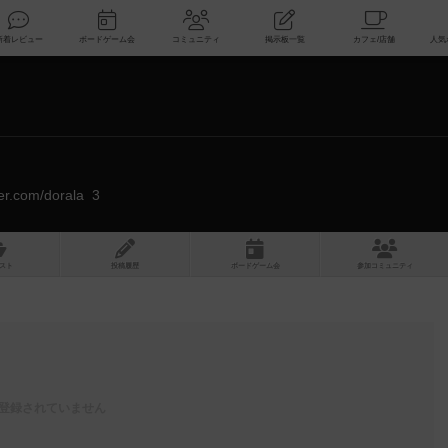
索
新着レビュー
ボードゲーム会
コミュニティ
掲示板一覧
tter.com/dorala_3
スト
投稿履歴
ボ
ー
ドゲ
ーム
会
参加
コミュニティ
登録されていません