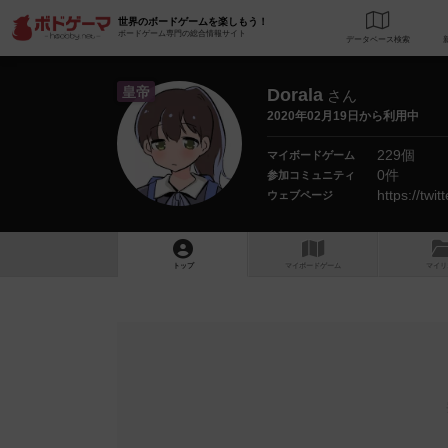
世界のボードゲームを楽しもう！
ボードゲーム専門の総合情報サイト
データベース
検
皇帝
Dorala
さん
2020年02月19日から利用中
229個
マイボードゲーム
0件
参加コミュニティ
https://twi
ウェブページ
トップ
マイボードゲーム
マイリ