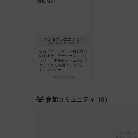
ナショナルエコノミー
NATIONAL ECONOMY
自分はボードゲーム初心者な
のですが、ワーカープレイス
メント・中量級ゲームの入門
としてとても頼りになりま
す。コンポー...
6年以上前
の投稿
参加コミュニティ（0）
非公開コミ
参加している