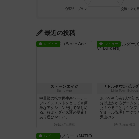
最近の投稿
レビュー
レビュー
ストーンエイジ
リトルタウンビルダ
Stone Age
Little Town Builders
中量級の拡大再生産ワーカー
ボドゲ初心者3人で初め
プレイスメントをとっても簡
分以上かかるゲームを
単なアクションだけで楽しめ
た！やることはシンプ
る。程よくダイス運の要素も
でルール説明もすぐで
あり遊びやすい。
沢山のタ...
2年以上前
の投稿
6年以上前
の投稿
レビュー