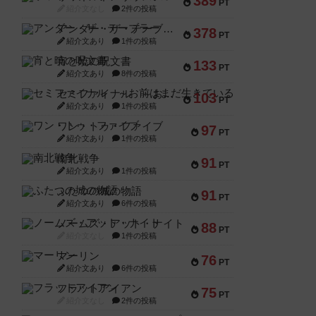
389
PT
紹介文なし
2件の投稿
アンダー・ザ・テーブラー
378
PT
紹介文あり
1件の投稿
宵と暁の呪文書
133
PT
紹介文あり
8件の投稿
セミファイナル ～お前はまだ生きている～
103
PT
紹介文あり
1件の投稿
ワン・トゥ・ファイブ
97
PT
紹介文あり
1件の投稿
南北戦争
91
PT
紹介文あり
1件の投稿
ふたつの城の物語
91
PT
紹介文あり
6件の投稿
ノームズ・アット・ナイト
88
PT
紹介文なし
1件の投稿
マーリン
76
PT
紹介文あり
6件の投稿
フラットアイアン
75
PT
紹介文なし
2件の投稿