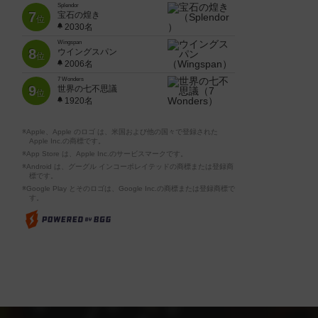
Splendor
7
宝石の煌き
位
2030名
Wingspan
8
ウイングスパン
位
2006名
7 Wonders
9
世界の七不思議
位
1920名
※Apple、Apple のロゴ は、米国および他の国々で登録された
Apple Inc.の商標です。
※App Store は、Apple Inc.のサービスマークです。
※Android は、グーグル インコーポレイテッドの商標または登録商
標です。
※Google Play とそのロゴは、Google Inc.の商標または登録商標で
す。