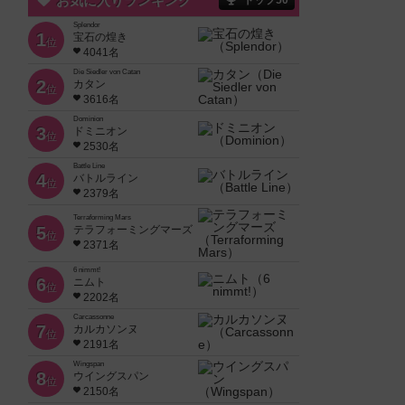
お気に入りランキング
トップ50
Splendor
1
宝石の煌き
位
4041名
Die Siedler von Catan
2
カタン
位
3616名
Dominion
3
ドミニオン
位
2530名
Battle Line
4
バトルライン
位
2379名
Terraforming Mars
5
テラフォーミングマーズ
位
2371名
6 nimmt!
6
ニムト
位
2202名
Carcassonne
7
カルカソンヌ
位
2191名
Wingspan
8
ウイングスパン
位
2150名