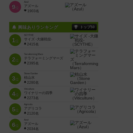
Azul
9
アズール
位
1903名
興味ありランキング
トップ50
SCYTHE
1
サイズ -大鎌戦役-
位
2415名
Terraforming Mars
2
テラフォーミングマーズ
位
2395名
Stone Garden
3
枯山水
位
2280名
Viticulture
4
ワイナリーの四季
位
2273名
Agricola
5
アグリコラ
位
2120名
Azul
6
アズール
位
2034名