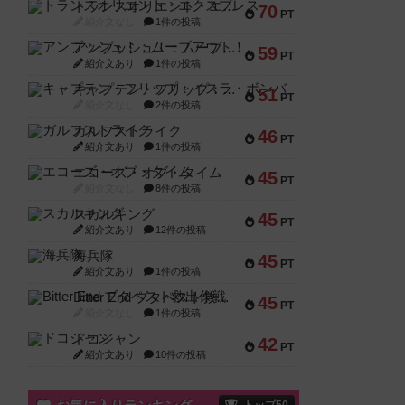
トランスオリエント・エクスプレス
70
PT
紹介文なし
1件の投稿
アンブッシュ！：ムーブアウト！
59
PT
紹介文あり
1件の投稿
キャプテン・フリップ：イスラ・ボンバ
51
PT
紹介文なし
2件の投稿
ガルフストライク
46
PT
紹介文あり
1件の投稿
エコーズ・オブ・タイム
45
PT
紹介文なし
8件の投稿
スカルキング
45
PT
紹介文あり
12件の投稿
海兵隊
45
PT
紹介文あり
1件の投稿
Bitter End ブタペスト救出作戦
45
PT
紹介文なし
1件の投稿
ドコジャン
42
PT
紹介文あり
10件の投稿