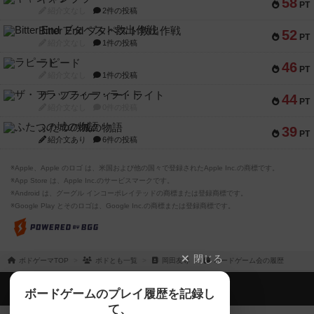
58
PT
紹介文なし
2件の投稿
Bitter End ブタペスト救出作戦
52
PT
紹介文なし
1件の投稿
ラピード
46
PT
紹介文なし
1件の投稿
ザ・フラッフィー・ライト
44
PT
紹介文なし
0件の投稿
ふたつの城の物語
39
PT
紹介文あり
6件の投稿
※Apple、Apple のロゴ は、米国および他の国々で登録されたApple Inc.の商標です。
※App Store は、Apple Inc.のサービスマークです。
※Android は、グーグル インコーポレイテッドの商標または登録商標です。
※Google Play とそのロゴは、Google Inc.の商標または登録商標です。
閉じる
ボドゲーマTOP
ボドとも一覧
岡田友尊
ボードゲーム会の履歴
ボドゲーマTOP
ボードゲームのプレイ履歴を記録し
て、