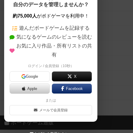
ボードゲームを検索する
自分のデータを管理しませんか？
約75,000人
がボドゲーマを利用中！
ボードゲームの新着レビュー
遊んだボードゲームを記録する
ボードゲーム会情報
気になるゲームのレビューを読む
お気に入り作品・所有リストの共
メカニクス特集
有
掲示板・トピックス
ログイン / 会員登録（10秒）
Google
X
ボドとも・会員一覧
Apple
Facebook
ボードゲーム業界コラム
または
ボドゲーマご利用案内
メールで会員登録
ボードゲーム通販