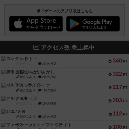
ボドゲーマのアプリ版はこちら
アクセス数 急上昇中
コレクト！
340
PT
紹介文なし
1件の投稿
無限まちがいさがし
322
PT
紹介文あり
2件の投稿
ガルフストライク
217
PT
紹介文あり
1件の投稿
クルティボ
203
PT
紹介文なし
1件の投稿
1809
112
PT
紹介文あり
1件の投稿
ファースト・イン・フライト
108
PT