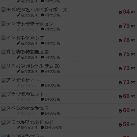
紹介文あり
3件の投稿
モズビ－ズ・レイダ－ズ
94
PT
紹介文あり
1件の投稿
テンプテーション
79
PT
紹介文なし
2件の投稿
インドネシア
78
PT
紹介文あり
2件の投稿
宵と暁の呪文書
75
PT
紹介文あり
8件の投稿
リスボン・トラム 28
73
PT
紹介文あり
9件の投稿
アマナイト
73
PT
紹介文なし
1件の投稿
ブラヴェスト
66
PT
紹介文なし
1件の投稿
スペクタキュラー
60
PT
紹介文なし
1件の投稿
スモールワールド
59
PT
紹介文あり
13件の投稿
ギャンブラー