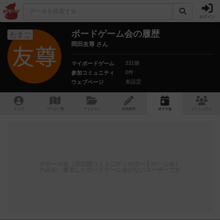
ログイン
ボードゲーム会の履歴
たまご
岡田友尊 さん
331個
マイボードゲーム
0件
参加コミュニティ
未設定
ウェブページ
トップ
ゲーム一覧
マイリスト
投稿履歴
ボ
ドゲ
会
コミュニティ
クローズ会（非公開コミュニティのボードゲーム会）
のみか、参加したボードゲーム会がないユーザーです