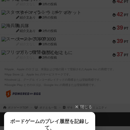
42
PT
紹介文なし
1件の投稿
スターマイン・ラミー ポケット
42
PT
紹介文あり
2件の投稿
海兵隊
39
PT
紹介文あり
1件の投稿
スーパーストア3000
39
PT
紹介文なし
1件の投稿
フリップ７：復讐心とともに
37
PT
紹介文なし
2件の投稿
※Apple、Apple のロゴ は、米国および他の国々で登録されたApple Inc.の商標です。
※App Store は、Apple Inc.のサービスマークです。
※Android は、グーグル インコーポレイテッドの商標または登録商標です。
※Google Play とそのロゴは、Google Inc.の商標または登録商標です。
閉じる
ボドゲーマTOP
ボドとも一覧
ザキ
参加コミュニティ
ボドゲーマTOP
ボードゲームのプレイ履歴を記録し
て、