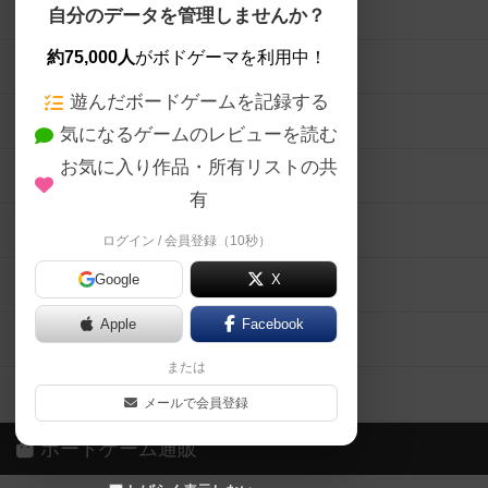
ボードゲームを検索する
自分のデータを管理しませんか？
約75,000人
がボドゲーマを利用中！
ボードゲームの新着レビュー
遊んだボードゲームを記録する
ボードゲーム会情報
気になるゲームのレビューを読む
お気に入り作品・所有リストの共
メカニクス特集
有
掲示板・トピックス
ログイン / 会員登録（10秒）
Google
X
ボドとも・会員一覧
Apple
Facebook
ボードゲーム業界コラム
または
ボドゲーマご利用案内
メールで会員登録
ボードゲーム通販