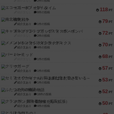
紹介文なし
2件の投稿
エコーズ・オブ・タイム
118
PT
紹介文なし
8件の投稿
南北戦争
79
PT
紹介文あり
1件の投稿
キャプテン・フリップ：イスラ・ボンバ
72
PT
紹介文なし
2件の投稿
メメントオンラインタクティクス
70
PT
紹介文あり
4件の投稿
パーミッド
68
PT
紹介文なし
1件の投稿
クリーグ
57
PT
紹介文あり
1件の投稿
セミファイナル ～お前はまだ生きている～
53
PT
紹介文あり
1件の投稿
ふたつの街の物語
52
PT
紹介文あり
18件の投稿
クランク! ：冒険者たち（拡張）
50
PT
紹介文あり
4件の投稿
とうほうの！