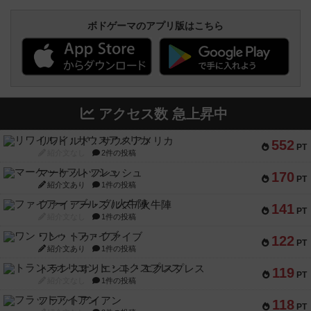
ボドゲーマのアプリ版はこちら
アクセス数 急上昇中
リワイルド：サウスアメリカ
552
PT
紹介文なし
2件の投稿
マーケットフレッシュ
170
PT
紹介文あり
1件の投稿
ファイアー・ブルズ / 火牛陣
141
PT
紹介文なし
1件の投稿
ワン・トゥ・ファイブ
122
PT
紹介文あり
1件の投稿
トランスオリエント・エクスプレス
119
PT
紹介文なし
1件の投稿
フラットアイアン
118
PT