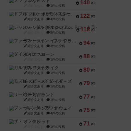
ブラヴェスト
140
PT
紹介文なし
1件の投稿
ドブル：ポケットモンスター
122
PT
紹介文あり
4件の投稿
ジャンヌ・ダルク-オルレアン ドロー＆ライト
118
PT
紹介文なし
5件の投稿
ファースト・イン・フライト
94
PT
紹介文あり
3件の投稿
ダイススローン
88
PT
紹介文なし
1件の投稿
ガルフストライク
80
PT
紹介文あり
1件の投稿
モズビ－ズ・レイダ－ズ
79
PT
紹介文あり
1件の投稿
リー対グラント
77
PT
紹介文あり
1件の投稿
ブレーキング・アウェイ
75
PT
紹介文あり
4件の投稿
ザ・フラッド
71
PT
紹介文なし
1件の投稿