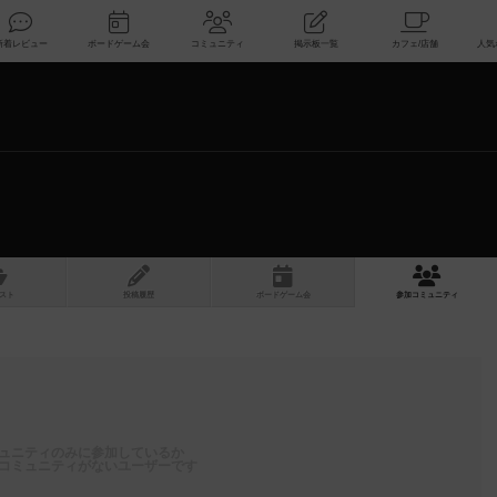
索
新着レビュー
ボードゲーム会
コミュニティ
掲示板一覧
スト
投稿履歴
ボ
ー
ドゲ
ーム
会
参加
コミュニティ
ュニティのみに参加しているか
コミュニティがないユーザーです