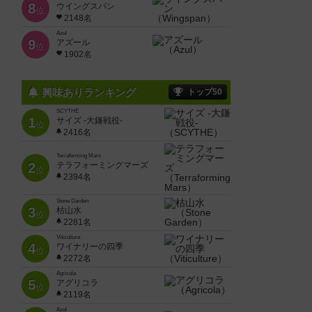
8
ウイングスパン
位
2148名
Azul
9
アズール
位
1902名
興味ありランキング
トップ50
SCYTHE
1
サイズ -大鎌戦役-
位
2416名
Terraforming Mars
2
テラフォーミングマーズ
位
2394名
Stone Garden
3
枯山水
位
2281名
Viticulture
4
ワイナリーの四季
位
2272名
Agricola
5
アグリコラ
位
2119名
Azul