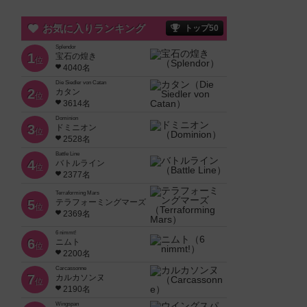
お気に入りランキング
トップ50
Splendor
1
宝石の煌き
位
4040名
Die Siedler von Catan
2
カタン
位
3614名
Dominion
3
ドミニオン
位
2528名
Battle Line
4
バトルライン
位
2377名
Terraforming Mars
5
テラフォーミングマーズ
位
2369名
6 nimmt!
6
ニムト
位
2200名
Carcassonne
7
カルカソンヌ
位
2190名
Wingspan