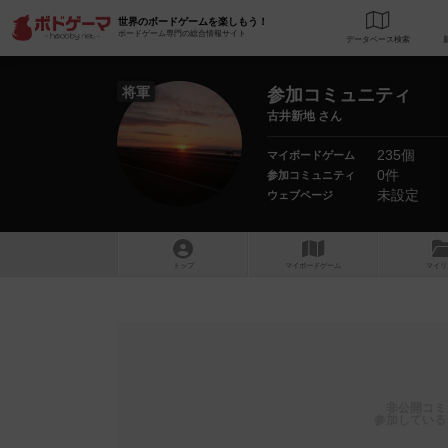
世界のボードゲームを楽しもう！
ボードゲーム専門の総合情報サイト
データベース
検
将軍
参加コミュニティ
古井新地 さん
235個
マイボードゲーム
0件
参加コミュニティ
未設定
ウェブページ
トップ
マイボードゲーム
マイリ
非公開コミ
参加している