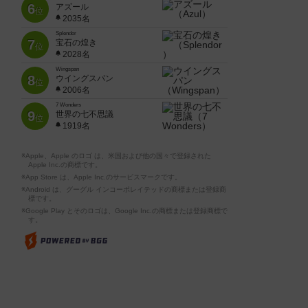
6
アズール
位
2035名
Splendor
7
宝石の煌き
位
2028名
Wingspan
8
ウイングスパン
位
2006名
7 Wonders
9
世界の七不思議
位
1919名
※Apple、Apple のロゴ は、米国および他の国々で登録された
Apple Inc.の商標です。
※App Store は、Apple Inc.のサービスマークです。
※Android は、グーグル インコーポレイテッドの商標または登録商
標です。
※Google Play とそのロゴは、Google Inc.の商標または登録商標で
す。