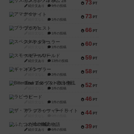
リスボン・トラム 28
73
PT
紹介文あり
9件の投稿
アマナイト
73
PT
紹介文なし
1件の投稿
ブラヴェスト
66
PT
紹介文なし
1件の投稿
スペクタキュラー
60
PT
紹介文なし
1件の投稿
スモールワールド
59
PT
紹介文あり
13件の投稿
ギャンブラー
58
PT
紹介文なし
2件の投稿
Bitter End ブタペスト救出作戦
52
PT
紹介文なし
1件の投稿
ラピード
46
PT
紹介文なし
1件の投稿
ザ・フラッフィー・ライト
44
PT
紹介文なし
0件の投稿
ふたつの城の物語
39
PT
紹介文あり
6件の投稿