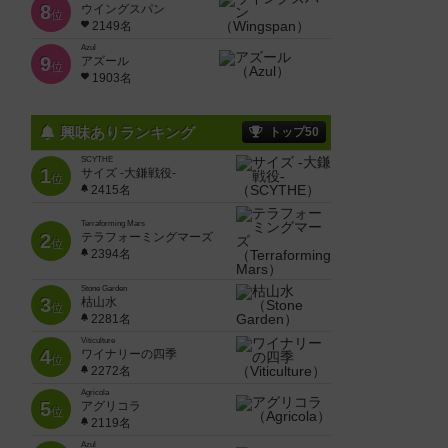
8
ウイングスパン
位
2149名
Azul
9
アズール
位
1903名
興味ありランキング
トップ50
SCYTHE
1
サイズ -大鎌戦役-
位
2415名
Terraforming Mars
2
テラフォーミングマーズ
位
2394名
Stone Garden
3
枯山水
位
2281名
Viticulture
4
ワイナリーの四季
位
2272名
Agricola
5
アグリコラ
位
2119名
Azul