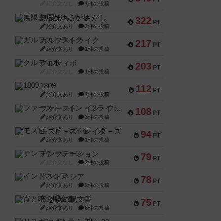
紹介文なし
1件の投稿
無限まちがいさがし
322
PT
紹介文あり
2件の投稿
ガルフストライク
217
PT
紹介文あり
1件の投稿
クルティボ
203
PT
紹介文なし
1件の投稿
1809
112
PT
紹介文あり
1件の投稿
ファースト・イン・フライト
108
PT
紹介文あり
3件の投稿
モズビ－ズ・レイダ－ズ
94
PT
紹介文あり
1件の投稿
テンプテーション
79
PT
紹介文なし
2件の投稿
インドネシア
78
PT
紹介文あり
2件の投稿
宵と暁の呪文書
75
PT
紹介文あり
8件の投稿