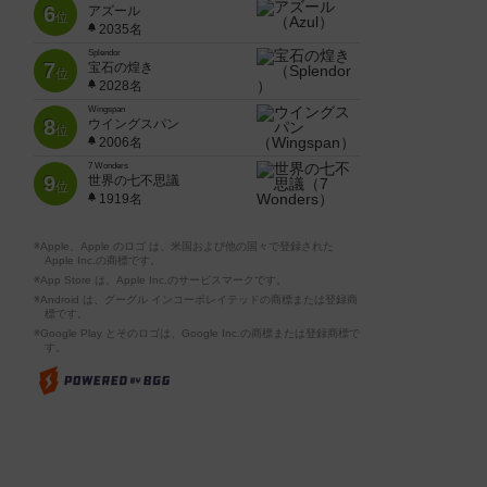
6
アズール
位
2035名
Splendor
7
宝石の煌き
位
2028名
Wingspan
8
ウイングスパン
位
2006名
7 Wonders
9
世界の七不思議
位
1919名
※Apple、Apple のロゴ は、米国および他の国々で登録された
Apple Inc.の商標です。
※App Store は、Apple Inc.のサービスマークです。
※Android は、グーグル インコーポレイテッドの商標または登録商
標です。
※Google Play とそのロゴは、Google Inc.の商標または登録商標で
す。