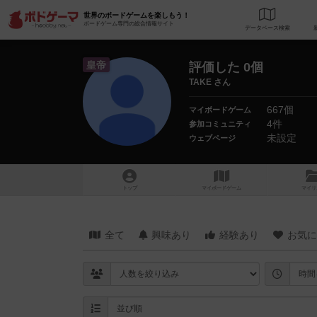
世界のボードゲームを楽しもう！
ボードゲーム専門の総合情報サイト
データベース
検
皇帝
評価した 0個
TAKE さん
667個
マイボードゲーム
4件
参加コミュニティ
未設定
ウェブページ
トップ
マイボードゲーム
マイリ
全て
興味あり
経験あり
お気に