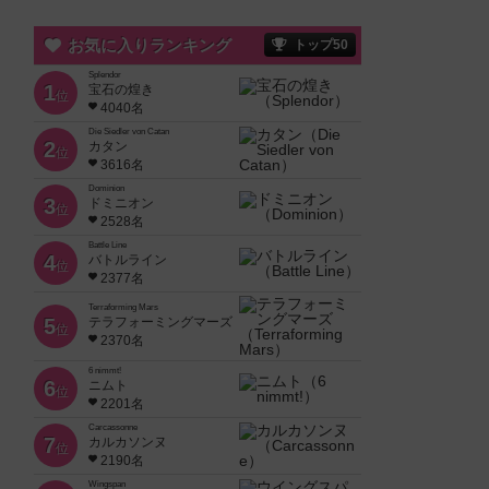
お気に入りランキング
トップ50
Splendor
1
宝石の煌き
位
4040名
Die Siedler von Catan
2
カタン
位
3616名
Dominion
3
ドミニオン
位
2528名
Battle Line
4
バトルライン
位
2377名
Terraforming Mars
5
テラフォーミングマーズ
位
2370名
6 nimmt!
6
ニムト
位
2201名
Carcassonne
7
カルカソンヌ
位
2190名
Wingspan