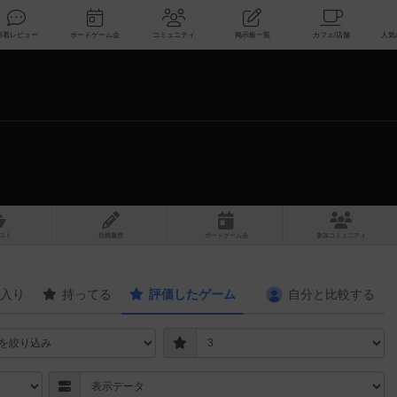
索
新着レビュー
ボードゲーム会
コミュニティ
掲示板一覧
スト
投稿履歴
ボ
ー
ドゲ
ーム
会
参加
コミュニティ
入り
持ってる
評価したゲーム
自分と
比較する