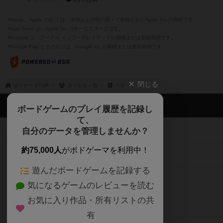
※Apple、Apple のロゴ は、米国および他の国々で登録されたApple Inc.の商標です。
※App Store は、Apple Inc.のサービスマークです。
※Android は、グーグル インコーポレイテッドの商標または登録商標です。
※Google Play とそのロゴは、Google Inc.の商標または登録商標です。
閉じる
ボドゲーマTOP
ボドとも一覧
ベターぐっと
ボドゲーマTOP
ボードゲームのプレイ履歴を記録し
て、
ボードゲームを検索する
自分のデータを管理しませんか？
約75,000人
がボドゲーマを利用中！
ボードゲームの新着レビュー
遊んだボードゲームを記録する
ボードゲーム会情報
気になるゲームのレビューを読む
お気に入り作品・所有リストの共
メカニクス特集
有