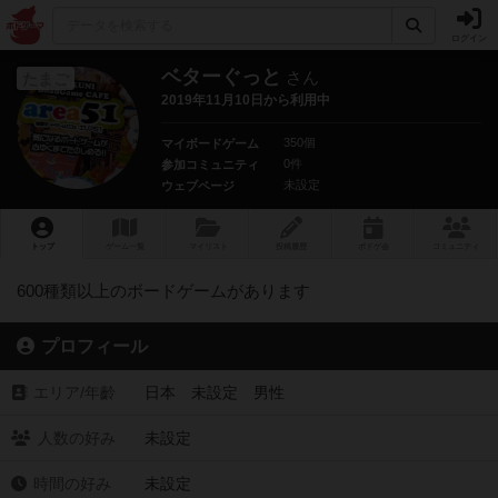
ログイン
ベターぐっと
さん
たまご
2019年11月10日から利用中
350個
マイボードゲーム
0件
参加コミュニティ
未設定
ウェブページ
トップ
ゲーム一覧
マイリスト
投稿履歴
ボ
ドゲ
会
コミュニティ
600種類以上のボードゲームがあります
プロフィール
エリア/年齡
日本 未設定 男性
人数の好み
未設定
時間の好み
未設定