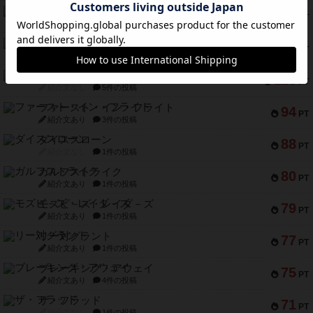
ブラヴェスト
140
PT
紹介文なし
1件の投稿
ドブル：ポケットモンスター
122
PT
紹介文あり
4件の投稿
ジャンヌ・ダルク-オルレアン ドロー＆ライト
118
PT
紹介文なし
5件の投稿
ファースト・イン・フライト
94
PT
紹介文あり
3件の投稿
ダイススローン
88
PT
紹介文なし
1件の投稿
ガルフストライク
80
PT
紹介文あり
1件の投稿
モズビ－ズ・レイダ－ズ
79
PT
紹介文あり
1件の投稿
リー対グラント
77
PT
紹介文あり
1件の投稿
ブレーキング・アウェイ
75
PT
紹介文あり
4件の投稿
ザ・フラッド
71
PT
紹介文なし
1件の投稿