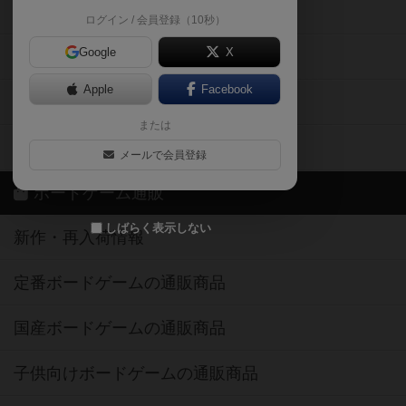
掲示板・トピックス
ログイン / 会員登録（10秒）
Google
X
ボドとも・会員一覧
Apple
Facebook
ボードゲーム業界コラム
または
ボドゲーマご利用案内
メールで会員登録
ボードゲーム通販
しばらく表示しない
新作・再入荷情報
定番ボードゲームの通販商品
国産ボードゲームの通販商品
子供向けボードゲームの通販商品