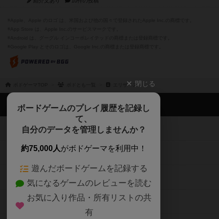
紹介文あり
10件の投稿
※Apple、Apple のロゴ は、米国および他の国々で登録されたApple Inc.の商標です。
※App Store は、Apple Inc.のサービスマークです。
※Android は、グーグル インコーポレイテッドの商標または登録商標です。
※Google Play とそのロゴは、Google Inc.の商標または登録商標です。
閉じる
ボドゲーマTOP
ボドとも一覧
エリザベス
ボドゲーマTOP
ボードゲームのプレイ履歴を記録し
て、
ボードゲームを検索する
自分のデータを管理しませんか？
約75,000人
がボドゲーマを利用中！
ボードゲームの新着レビュー
遊んだボードゲームを記録する
ボードゲーム会情報
気になるゲームのレビューを読む
お気に入り作品・所有リストの共
メカニクス特集
有