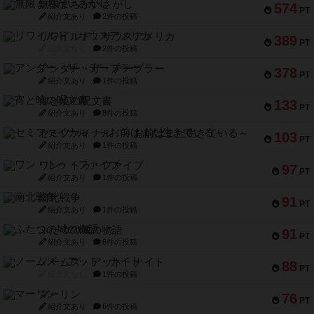
無限まちがいさがし
574
PT
紹介文あり
2件の投稿
リワイルド：サウスアメリカ
389
PT
紹介文なし
2件の投稿
アンダー・ザ・テーブラー
378
PT
紹介文あり
1件の投稿
宵と暁の呪文書
133
PT
紹介文あり
8件の投稿
セミファイナル ～お前はまだ生きている～
103
PT
紹介文あり
1件の投稿
ワン・トゥ・ファイブ
97
PT
紹介文あり
1件の投稿
南北戦争
91
PT
紹介文あり
1件の投稿
ふたつの城の物語
91
PT
紹介文あり
6件の投稿
ノームズ・アット・ナイト
88
PT
紹介文なし
1件の投稿
マーリン
76
PT
紹介文あり
6件の投稿