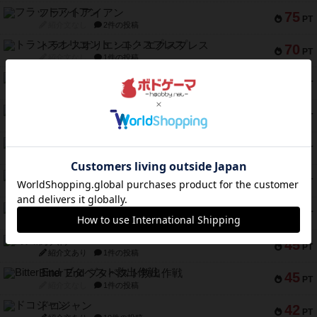
フラットアイアン
75
PT
紹介文なし
2件の投稿
トランスオリエント・エクスプレス
70
PT
紹介文なし
1件の投稿
アンブッシュ！：ムーブアウト！
59
PT
紹介文あり
1件の投稿
キャプテン・フリップ：イスラ・ボンバ
51
PT
紹介文なし
2件の投稿
ガルフストライク
46
PT
紹介文あり
1件の投稿
エコーズ・オブ・タイム
45
PT
紹介文なし
8件の投稿
スカルキング
45
PT
紹介文あり
12件の投稿
海兵隊
45
PT
紹介文あり
1件の投稿
Bitter End ブタペスト救出作戦
45
PT
紹介文なし
1件の投稿
ドコジャン
42
PT