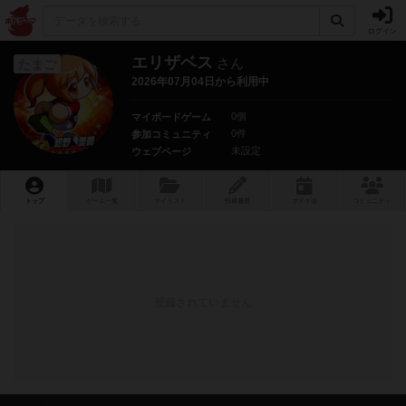
ログイン
エリザベス
さん
たまご
2026年07月04日から利用中
0個
マイボードゲーム
0件
参加コミュニティ
未設定
ウェブページ
トップ
ゲーム一覧
マイリスト
投稿履歴
ボ
ドゲ
会
コミュニティ
登録されていません