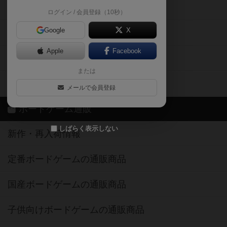
掲示板・トピックス
ログイン / 会員登録（10秒）
Google
X
ボドとも・会員一覧
Apple
Facebook
ボードゲーム業界コラム
または
ボドゲーマご利用案内
メールで会員登録
ボードゲーム通販
しばらく表示しない
新作・再入荷情報
定番ボードゲームの通販商品
国産ボードゲームの通販商品
子供向けボードゲームの通販商品