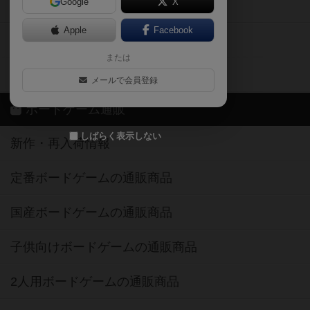
Google
X
ボドとも・会員一覧
Apple
Facebook
ボードゲーム業界コラム
または
ボドゲーマご利用案内
メールで会員登録
ボードゲーム通販
しばらく表示しない
新作・再入荷情報
定番ボードゲームの通販商品
国産ボードゲームの通販商品
子供向けボードゲームの通販商品
2人用ボードゲームの通販商品