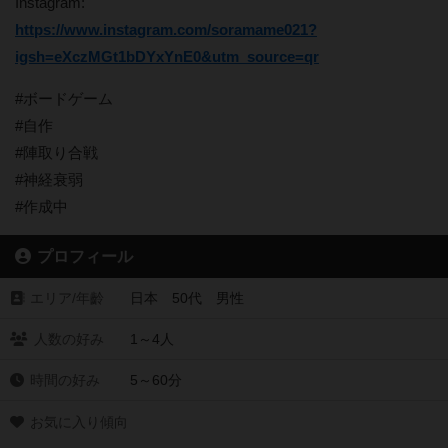
Instagram:
https://www.instagram.com/soramame021?
igsh=eXczMGt1bDYxYnE0&utm_source=qr
#ボードゲーム
#自作
#陣取り合戦
#神経衰弱
#作成中
プロフィール
エリア/年齡
日本 50代 男性
人数の好み
1～4人
時間の好み
5～60分
お気に入り傾向