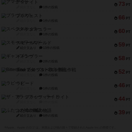
アマナイト
73
PT
紹介文なし
1件の投稿
ブラヴェスト
66
PT
紹介文なし
1件の投稿
スペクタキュラー
60
PT
紹介文なし
1件の投稿
スモールワールド
59
PT
紹介文あり
13件の投稿
ギャンブラー
58
PT
紹介文なし
2件の投稿
Bitter End ブタペスト救出作戦
52
PT
紹介文なし
1件の投稿
ラピード
46
PT
紹介文なし
1件の投稿
ザ・フラッフィー・ライト
44
PT
紹介文なし
0件の投稿
ふたつの城の物語
39
PT
紹介文あり
6件の投稿
※Apple、Apple のロゴ は、米国および他の国々で登録されたApple Inc.の商標です。