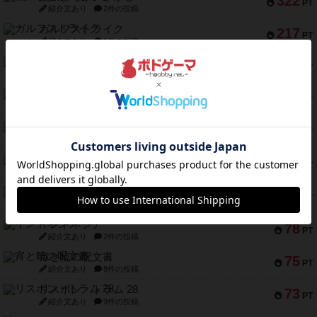
322
PT
紹介文あり
2件の投稿
ガルフストライク
217
PT
紹介文あり
1件の投稿
クルティボ
203
PT
紹介文なし
1件の投稿
1809
112
PT
紹介文あり
1件の投稿
ファースト・イン・フライト
108
PT
紹介文あり
3件の投稿
モズビ－ズ・レイダ－ズ
94
PT
紹介文あり
1件の投稿
テンプテーション
79
PT
紹介文なし
2件の投稿
インドネシア
78
PT
紹介文あり
2件の投稿
宵と暁の呪文書
75
PT
紹介文あり
8件の投稿
リスボン・トラム 28
73
PT
紹介文あり
9件の投稿