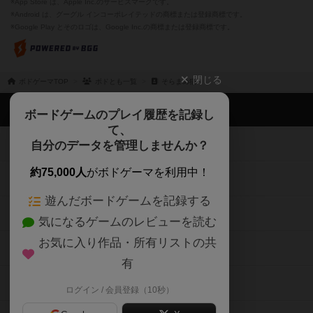
※App Store は、Apple Inc.のサービスマークです。
※Android は、グーグル インコーポレイテッドの商標または登録商標です。
※Google Play とそのロゴは、Google Inc.の商標または登録商標です。
閉じる
ボドゲーマTOP
ボドとも一覧
そらまめ猫
ボドゲーマTOP
ボードゲームのプレイ履歴を記録し
て、
ボードゲームを検索する
自分のデータを管理しませんか？
約75,000人
がボドゲーマを利用中！
ボードゲームの新着レビュー
遊んだボードゲームを記録する
ボードゲーム会情報
気になるゲームのレビューを読む
お気に入り作品・所有リストの共
メカニクス特集
有
掲示板・トピックス
ログイン / 会員登録（10秒）