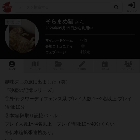
ログイン
そらまめ猫
さん
たまご
2026年05月15日から利用中
12個
マイボードゲーム
0件
参加コミュニティ
未設定
ウェブページ
トップ
ゲーム一覧
マイリスト
投稿履歴
ボ
ドゲ
会
コミュニティ
趣味探しの旅に出ました（笑）
『砂塵の記憶シリーズ』
①外伝:タワーディフェンス系 プレイ人数:1〜2名以上:プレイ
時間:10分
②本編:陣取り記憶バトル
プレイ人数1〜4名以上 プレイ時間:10〜40分くらい
外伝本編拡張連携あり。