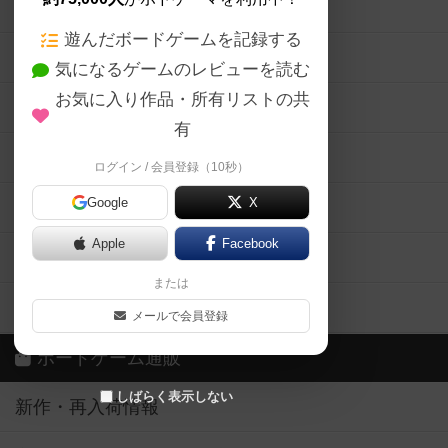
ボードゲームの新着レビュー
遊んだボードゲームを記録する
ボードゲーム会情報
気になるゲームのレビューを読む
お気に入り作品・所有リストの共
メカニクス特集
有
掲示板・トピックス
ログイン / 会員登録（10秒）
Google
X
ボドとも・会員一覧
Apple
Facebook
ボードゲーム業界コラム
または
ボドゲーマご利用案内
メールで会員登録
ボードゲーム通販
しばらく表示しない
新作・再入荷情報