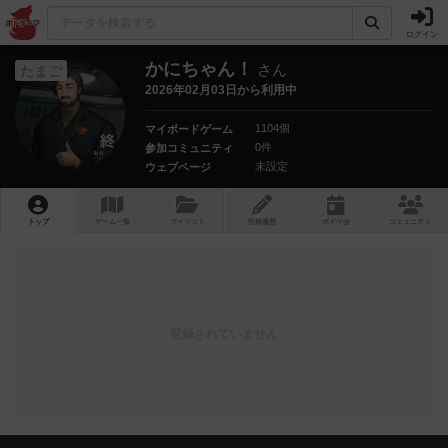
ログイン
かにちゃん！
さん
たまご
2026年02月03日から利用中
1104個
マイボードゲーム
0件
参加コミュニティ
未設定
ウェブページ
トップ
ゲーム一覧
マイリスト
投稿履歴
ボ
ドゲ
会
コミュニティ
登録されていません