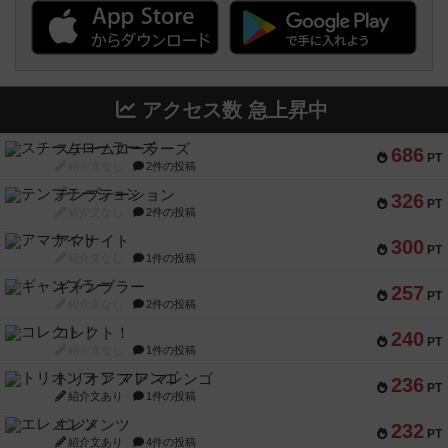
アクセス数 急上昇中
スチームローラーズ
686
PT
紹介文なし
2件の投稿
テンプテーション
326
PT
紹介文なし
2件の投稿
アマナイト
300
PT
紹介文なし
1件の投稿
ギャンブラー
257
PT
紹介文なし
2件の投稿
コレクト！
240
PT
紹介文なし
1件の投稿
トリオンフ ア マレンゴ
236
PT
紹介文あり
1件の投稿
エレメンツ
232
PT
紹介文あり
4件の投稿