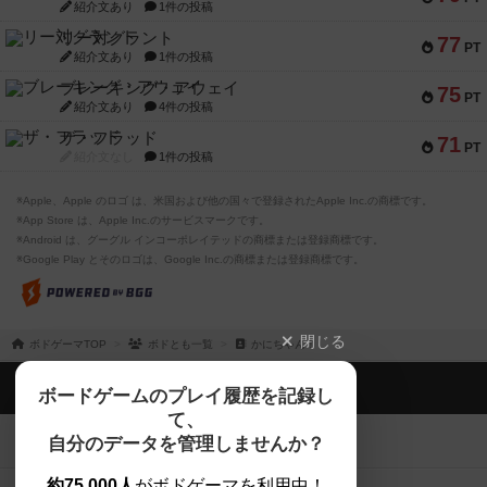
紹介文あり
1件の投稿
リー対グラント
77
PT
紹介文あり
1件の投稿
ブレーキング・アウェイ
75
PT
紹介文あり
4件の投稿
ザ・フラッド
71
PT
紹介文なし
1件の投稿
※Apple、Apple のロゴ は、米国および他の国々で登録されたApple Inc.の商標です。
※App Store は、Apple Inc.のサービスマークです。
※Android は、グーグル インコーポレイテッドの商標または登録商標です。
※Google Play とそのロゴは、Google Inc.の商標または登録商標です。
閉じる
ボドゲーマTOP
ボドとも一覧
かにちゃん！
ボドゲーマTOP
ボードゲームのプレイ履歴を記録し
て、
ボードゲームを検索する
自分のデータを管理しませんか？
約75,000人
がボドゲーマを利用中！