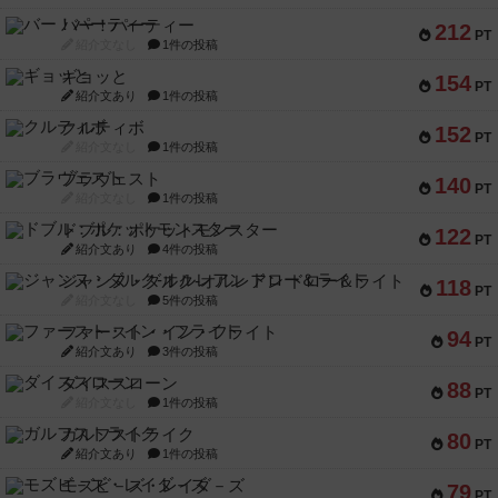
バー！パーティー
212
PT
紹介文なし
1件の投稿
ギョッと
154
PT
紹介文あり
1件の投稿
クルティボ
152
PT
紹介文なし
1件の投稿
ブラヴェスト
140
PT
紹介文なし
1件の投稿
ドブル：ポケットモンスター
122
PT
紹介文あり
4件の投稿
ジャンヌ・ダルク-オルレアン ドロー＆ライト
118
PT
紹介文なし
5件の投稿
ファースト・イン・フライト
94
PT
紹介文あり
3件の投稿
ダイススローン
88
PT
紹介文なし
1件の投稿
ガルフストライク
80
PT
紹介文あり
1件の投稿
モズビ－ズ・レイダ－ズ
79
PT