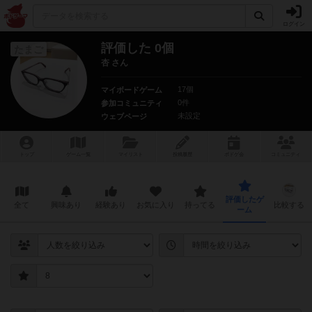
ログイン
評価した 0個
たまご
杏 さん
17個
マイボードゲーム
0件
参加コミュニティ
未設定
ウェブページ
トップ
ゲーム一覧
マイリスト
投稿履歴
ボ
ドゲ
会
コミュニティ
評価したゲ
全て
興味あり
経験あり
お気に入り
持ってる
比較する
ーム