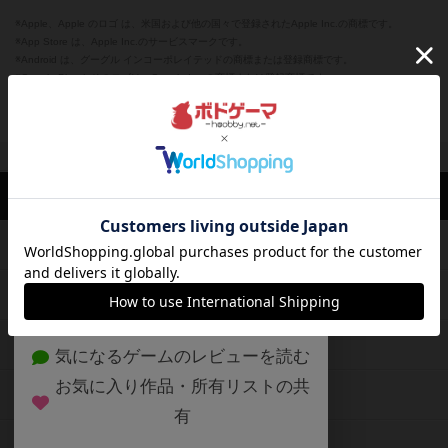
※Apple、Apple のロゴ は、米国および他の国々で登録されたApple Inc.の商標です。
※App Store は、Apple Inc.のサービスマークです。
※Android は、グーグル インコーポレイテッドの商標または登録商標です。
※Google Play とそのロゴは、Google Inc.の商標または登録商標です。
閉じる
ボドゲーマTOP
ボドとも一覧
杏
マイボードゲーム
評価したボ
ボドゲーマTOP
ボードゲームのプレイ履歴を記録し
て、
ボードゲームを検索する
自分のデータを管理しませんか？
約75,000人
がボドゲーマを利用中！
ボードゲームの新着レビュー
遊んだボードゲームを記録する
ボードゲーム会情報
気になるゲームのレビューを読む
お気に入り作品・所有リストの共
メカニクス特集
有
掲示板・トピックス