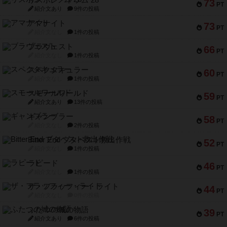
リスボン・トラム 28
73
PT
紹介文あり
9件の投稿
アマナイト
73
PT
紹介文なし
1件の投稿
ブラヴェスト
66
PT
紹介文なし
1件の投稿
スペクタキュラー
60
PT
紹介文なし
1件の投稿
スモールワールド
59
PT
紹介文あり
13件の投稿
ギャンブラー
58
PT
紹介文なし
2件の投稿
Bitter End ブタペスト救出作戦
52
PT
紹介文なし
1件の投稿
ラピード
46
PT
紹介文なし
1件の投稿
ザ・フラッフィー・ライト
44
PT
紹介文なし
0件の投稿
ふたつの城の物語
39
PT
紹介文あり
6件の投稿