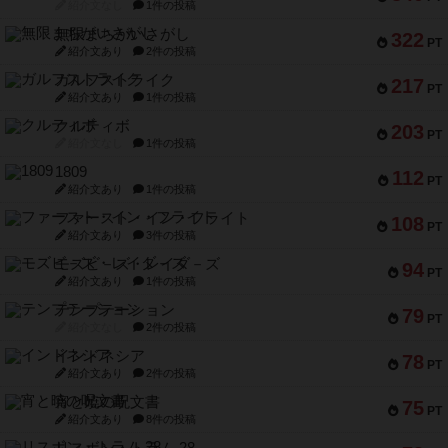
紹介文なし
1件の投稿
無限まちがいさがし
322
PT
紹介文あり
2件の投稿
ガルフストライク
217
PT
紹介文あり
1件の投稿
クルティボ
203
PT
紹介文なし
1件の投稿
1809
112
PT
紹介文あり
1件の投稿
ファースト・イン・フライト
108
PT
紹介文あり
3件の投稿
モズビ－ズ・レイダ－ズ
94
PT
紹介文あり
1件の投稿
テンプテーション
79
PT
紹介文なし
2件の投稿
インドネシア
78
PT
紹介文あり
2件の投稿
宵と暁の呪文書
75
PT
紹介文あり
8件の投稿