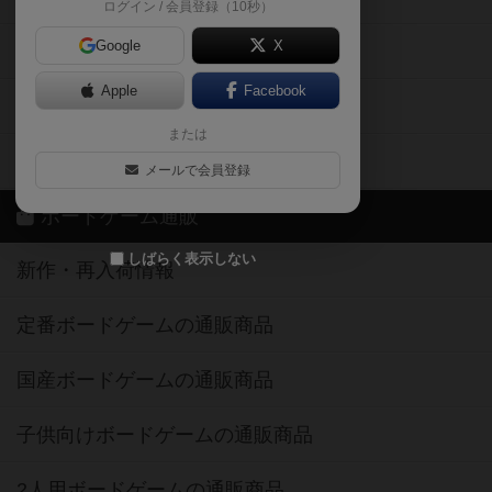
ログイン / 会員登録（10秒）
Google
X
ボドとも・会員一覧
Apple
Facebook
ボードゲーム業界コラム
または
ボドゲーマご利用案内
メールで会員登録
ボードゲーム通販
しばらく表示しない
新作・再入荷情報
定番ボードゲームの通販商品
国産ボードゲームの通販商品
子供向けボードゲームの通販商品
2人用ボードゲームの通販商品