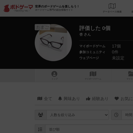
世界のボードゲームを楽しもう！
ボードゲーム専門の総合情報サイト
データベース
検
たまご
評価した 0個
杏 さん
17個
マイボードゲーム
0件
参加コミュニティ
未設定
ウェブページ
トップ
マイボードゲーム
マイリ
全て
興味あり
経験あり
お気に