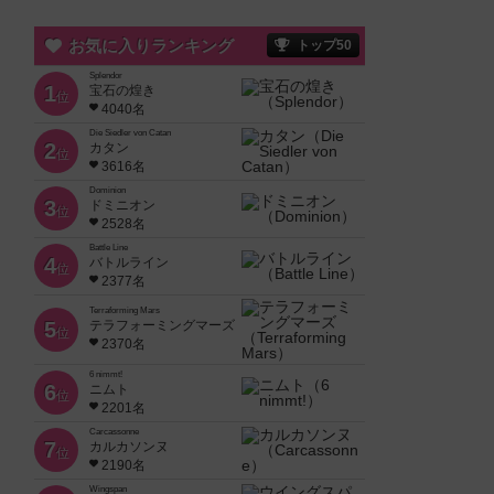
お気に入りランキング
トップ50
Splendor
1
宝石の煌き
位
4040名
Die Siedler von Catan
2
カタン
位
3616名
Dominion
3
ドミニオン
位
2528名
Battle Line
4
バトルライン
位
2377名
Terraforming Mars
5
テラフォーミングマーズ
位
2370名
6 nimmt!
6
ニムト
位
2201名
Carcassonne
7
カルカソンヌ
位
2190名
Wingspan