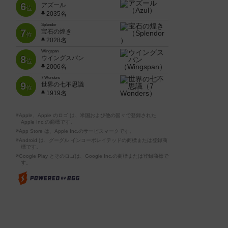
6
アズール
位
2035名
Splendor
7
宝石の煌き
位
2028名
Wingspan
8
ウイングスパン
位
2006名
7 Wonders
9
世界の七不思議
位
1919名
※Apple、Apple のロゴ は、米国および他の国々で登録された
Apple Inc.の商標です。
※App Store は、Apple Inc.のサービスマークです。
※Android は、グーグル インコーポレイテッドの商標または登録商
標です。
※Google Play とそのロゴは、Google Inc.の商標または登録商標で
す。