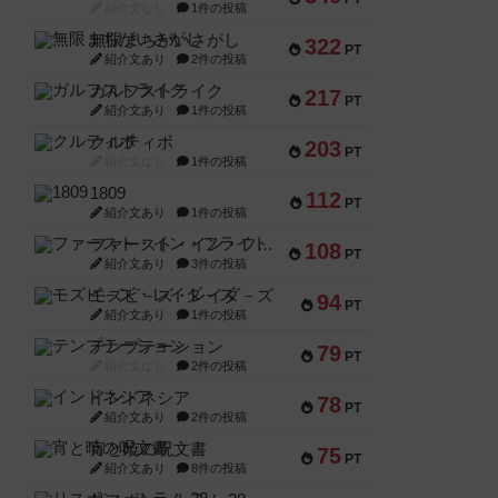
紹介文なし
1件の投稿
無限まちがいさがし
322
PT
紹介文あり
2件の投稿
ガルフストライク
217
PT
紹介文あり
1件の投稿
クルティボ
203
PT
紹介文なし
1件の投稿
1809
112
PT
紹介文あり
1件の投稿
ファースト・イン・フライト
108
PT
紹介文あり
3件の投稿
モズビ－ズ・レイダ－ズ
94
PT
紹介文あり
1件の投稿
テンプテーション
79
PT
紹介文なし
2件の投稿
インドネシア
78
PT
紹介文あり
2件の投稿
宵と暁の呪文書
75
PT
紹介文あり
8件の投稿