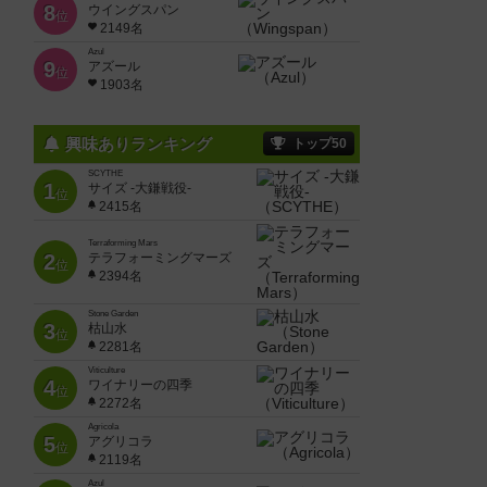
8
ウイングスパン
位
2149名
Azul
9
アズール
位
1903名
興味ありランキング
トップ50
SCYTHE
1
サイズ -大鎌戦役-
位
2415名
Terraforming Mars
2
テラフォーミングマーズ
位
2394名
Stone Garden
3
枯山水
位
2281名
Viticulture
4
ワイナリーの四季
位
2272名
Agricola
5
アグリコラ
位
2119名
Azul