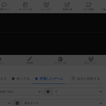
索
新着レビュー
ボードゲーム会
コミュニティ
掲示板一覧
スト
投稿履歴
ボ
ー
ドゲ
ーム
会
参加
コミュニティ
入り
持ってる
評価したゲーム
自分と
比較する