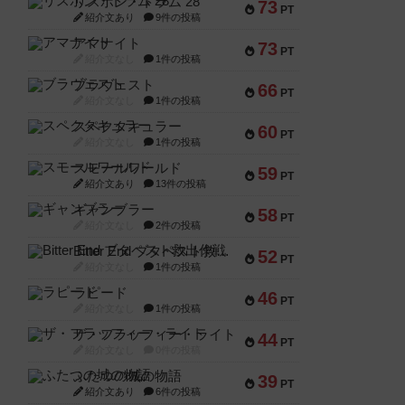
リスボン・トラム 28
73
PT
紹介文あり
9件の投稿
アマナイト
73
PT
紹介文なし
1件の投稿
ブラヴェスト
66
PT
紹介文なし
1件の投稿
スペクタキュラー
60
PT
紹介文なし
1件の投稿
スモールワールド
59
PT
紹介文あり
13件の投稿
ギャンブラー
58
PT
紹介文なし
2件の投稿
Bitter End ブタペスト救出作戦
52
PT
紹介文なし
1件の投稿
ラピード
46
PT
紹介文なし
1件の投稿
ザ・フラッフィー・ライト
44
PT
紹介文なし
0件の投稿
ふたつの城の物語
39
PT
紹介文あり
6件の投稿