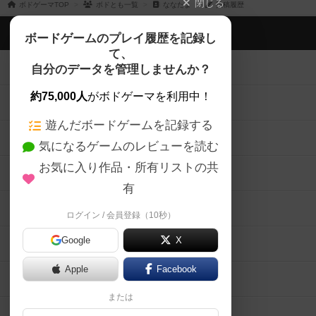
閉じる
ボドゲーマTOP
ボドとも一覧
ななたま
投稿履歴
ボドゲーマTOP
ボードゲームのプレイ履歴を記録し
て、
ボードゲームを検索する
自分のデータを管理しませんか？
約75,000人
がボドゲーマを利用中！
ボードゲームの新着レビュー
遊んだボードゲームを記録する
ボードゲーム会情報
気になるゲームのレビューを読む
お気に入り作品・所有リストの共
メカニクス特集
有
掲示板・トピックス
ログイン / 会員登録（10秒）
Google
X
ボドとも・会員一覧
Apple
Facebook
ボードゲーム業界コラム
または
ボドゲーマご利用案内