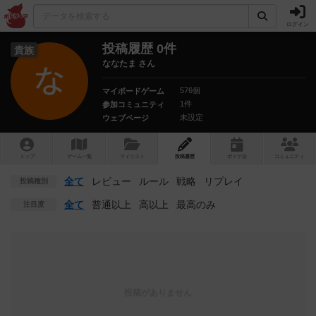
ログイン
投稿履歴 0件
貴族
ななたま さん
576個
マイボードゲーム
1件
参加コミュニティ
未設定
ウェブページ
トップ
ゲーム一覧
マイリスト
投稿履歴
ボ
ドゲ
会
コミュニティ
全て
レビュー
ルール
戦略
リプレイ
投稿種別
全て
普通以上
高以上
最高のみ
注目度
投稿がありません