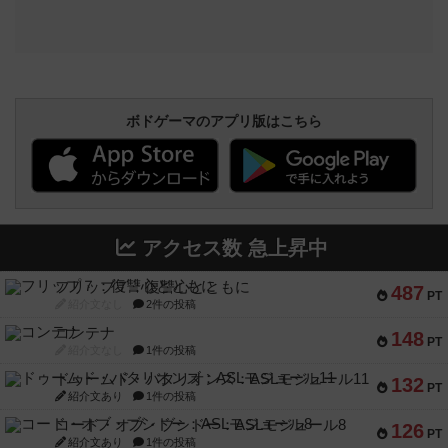
ボドゲーマのアプリ版はこちら
アクセス数 急上昇中
フリップ７：復讐心とともに
487
PT
紹介文なし
2件の投稿
コンテナ
148
PT
紹介文なし
1件の投稿
ドゥームド・バタリオンズ：ASLモジュール11
132
PT
紹介文あり
1件の投稿
コード・オブ・ブシドー：ASLモジュール8
126
PT
紹介文あり
1件の投稿