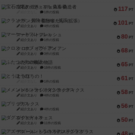
宝石の煌き：デュエル 偽造者
117
PT
紹介文なし
1件の投稿
クランク! ：冒険者たち（拡張）
101
PT
紹介文あり
4件の投稿
マーケットフレッシュ
80
PT
紹介文あり
1件の投稿
クロス・オブ・アイアン
68
PT
紹介文あり
3件の投稿
ふたつの街の物語
65
PT
紹介文あり
18件の投稿
とうほうの！
61
PT
紹介文なし
1件の投稿
メメントオンラインタクティクス
58
PT
紹介文あり
4件の投稿
ブリックス
56
PT
紹介文あり
4件の投稿
ダグエイトチェス
50
PT
紹介文あり
11件の投稿
アズール：シントラのステンドグラス
48
PT