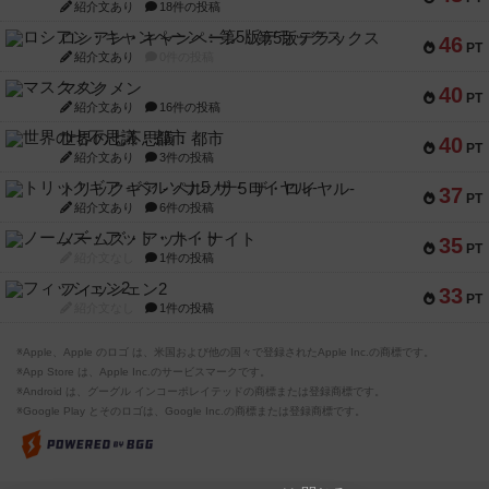
紹介文あり
18件の投稿
ロシアン・キャンペーン：第5版デラックス
46
PT
紹介文あり
0件の投稿
マスクメン
40
PT
紹介文あり
16件の投稿
世界の七不思議：都市
40
PT
紹介文あり
3件の投稿
トリックギア - ペルソナ5 ザ・ロイヤル-
37
PT
紹介文あり
6件の投稿
ノームズ・アット・ナイト
35
PT
紹介文なし
1件の投稿
フィッシェン2
33
PT
紹介文なし
1件の投稿
※Apple、Apple のロゴ は、米国および他の国々で登録されたApple Inc.の商標です。
※App Store は、Apple Inc.のサービスマークです。
※Android は、グーグル インコーポレイテッドの商標または登録商標です。
※Google Play とそのロゴは、Google Inc.の商標または登録商標です。