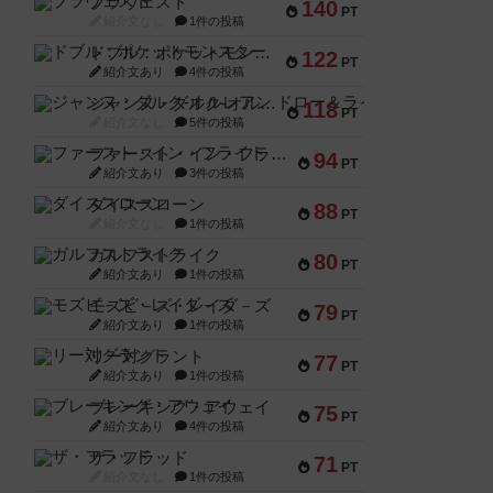
ブラヴェスト
140
PT
紹介文なし
1件の投稿
ドブル：ポケットモンスター
122
PT
紹介文あり
4件の投稿
ジャンヌ・ダルク-オルレアン ドロー＆ライト
118
PT
紹介文なし
5件の投稿
ファースト・イン・フライト
94
PT
紹介文あり
3件の投稿
ダイススローン
88
PT
紹介文なし
1件の投稿
ガルフストライク
80
PT
紹介文あり
1件の投稿
モズビ－ズ・レイダ－ズ
79
PT
紹介文あり
1件の投稿
リー対グラント
77
PT
紹介文あり
1件の投稿
ブレーキング・アウェイ
75
PT
紹介文あり
4件の投稿
ザ・フラッド
71
PT
紹介文なし
1件の投稿