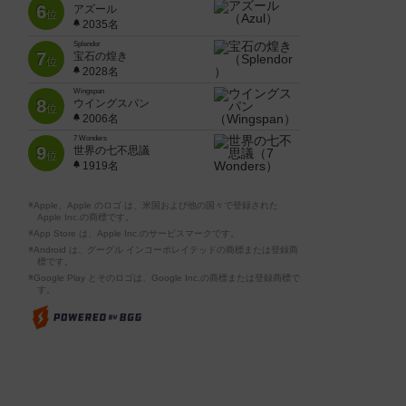
6
アズール
位
2035名
Splendor
7
宝石の煌き
位
2028名
Wingspan
8
ウイングスパン
位
2006名
7 Wonders
9
世界の七不思議
位
1919名
※Apple、Apple のロゴ は、米国および他の国々で登録された
Apple Inc.の商標です。
※App Store は、Apple Inc.のサービスマークです。
※Android は、グーグル インコーポレイテッドの商標または登録商
標です。
※Google Play とそのロゴは、Google Inc.の商標または登録商標で
す。