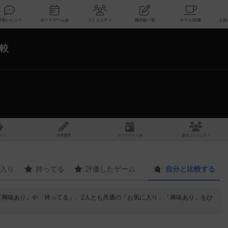
索
新着レビュー
ボードゲーム会
コミュニティ
掲示板一覧
較
スト
投稿履歴
ボ
ー
ドゲ
ーム
会
参加
コミュニティ
入り
持ってる
評価したゲーム
自分と
比較する
「興味あり」や「持ってる」、2人とも共通の「お気に入り」「興味あり」をひ