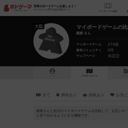
世界のボードゲームを楽しもう！
ボードゲーム専門の総合情報サイト
データベース
検
大臣
マイボードゲームの比
鏡餅 さん
274個
マイボードゲーム
0件
参加コミュニティ
未設定
ウェブページ
トップ
マイボードゲーム
マイリ
全て
興味あり
経験あり
お気に
鏡餅さんと自分のマイボードゲームを比較して、お互いの
と目で分かるようにする機能です。