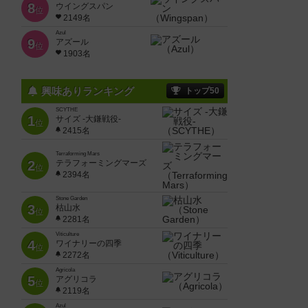
8
ウイングスパン
位
2149名
Azul
9
アズール
位
1903名
興味ありランキング
トップ50
SCYTHE
1
サイズ -大鎌戦役-
位
2415名
Terraforming Mars
2
テラフォーミングマーズ
位
2394名
Stone Garden
3
枯山水
位
2281名
Viticulture
4
ワイナリーの四季
位
2272名
Agricola
5
アグリコラ
位
2119名
Azul