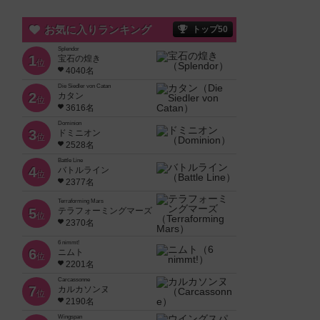
お気に入りランキング
トップ50
Splendor
1
宝石の煌き
位
4040名
Die Siedler von Catan
2
カタン
位
3616名
Dominion
3
ドミニオン
位
2528名
Battle Line
4
バトルライン
位
2377名
Terraforming Mars
5
テラフォーミングマーズ
位
2370名
6 nimmt!
6
ニムト
位
2201名
Carcassonne
7
カルカソンヌ
位
2190名
Wingspan